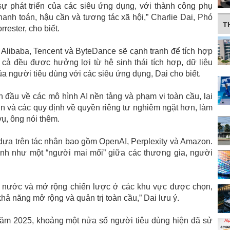
sự phát triển của các siêu ứng dụng, với thành công phụ
hanh toán, hậu cần và tương tác xã hội,” Charlie Dai, Phó
T
rrester, cho biết.
 Alibaba, Tencent và ByteDance sẽ cạnh tranh để tích hợp
 cả đều được hưởng lợi từ hệ sinh thái tích hợp, dữ liệu
a người tiêu dùng với các siêu ứng dụng, Dai cho biết.
 đầu về các mô hình AI nền tảng và phạm vi toàn cầu, lại
n và các quy định về quyền riêng tư nghiêm ngặt hơn, làm
vụ, ông nói thêm.
dựa trên tác nhân bao gồm OpenAI, Perplexity và Amazon.
ình như một “người mai mối” giữa các thương gia, người
ng nước và mở rộng chiến lược ở các khu vực được chọn,
khả năng mở rộng và quản trị toàn cầu,” Dai lưu ý.
ăm 2025, khoảng một nửa số người tiêu dùng hiện đã sử