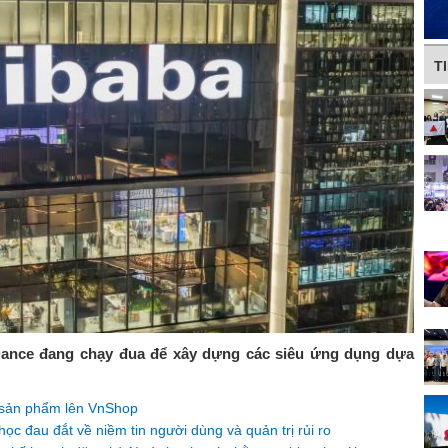
T
eDance đang chạy đua để xây dựng các siêu ứng dụng dựa
 sản phẩm lên VnShop
c đau đắt về niềm tin người dùng và quản trị rủi ro