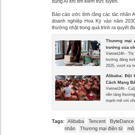
dụng AI khi tìm kiếm trực tuyến.
Báo cáo ước tính rằng các tác nhân AI 
doanh nghiệp Hoa Kỳ vào năm 2030
thường nhật trong quá trình ra quyết đ
Thương mại đ
trưởng của c
Vietnet24h - Th
trưởng đáng ki
2025, vượt xa m
Alibaba: Đột
Cách Mạng Bá
Vietnet24h - Cu
nền tảng thương 
mạnh mẽ với nhữ
Tags:
Alibaba
Tencent
ByteDance
nhân
Thương mại điện tử
mô 