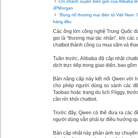
Chi nhánh xuyên biên giới của Alibaba l
JPMorgan
“Bùng nổ thương mại điện tử Việt Nam: Ch
hàng đầu
Các ông lớn công nghệ Trung Quốc đan
gọi là “thương mại tác nhân”, khi cá
chatbot thành công cụ mua sắm và than
Tuần trước, Alibaba đã cập nhật chat
dịch trực tiếp trong giao diện, bao gồm
Bản nâng cấp này kết nối Qwen với hệ
cho phép người dùng so sánh các đề
Taobao hoặc trang du lịch Fliggy, trướ
cần rời khỏi chatbot.
Trước đây, Qwen có thể đưa ra các đề
người dùng vẫn phải tự điều hướng qu
Bản cập nhật này phản ánh sự chuyển d