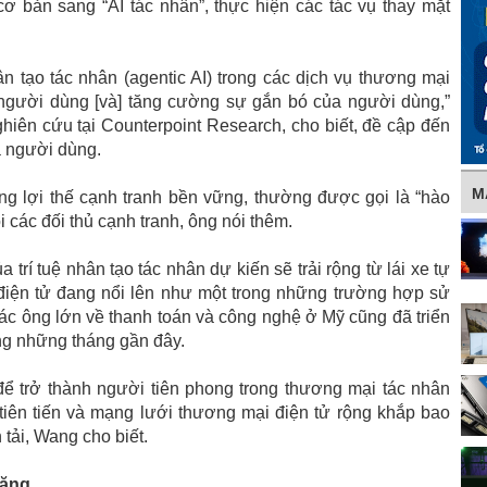
cơ bản sang “AI tác nhân”, thực hiện các tác vụ thay mặt
n tạo tác nhân (agentic AI) trong các dịch vụ thương mại
 người dùng [và] tăng cường sự gắn bó của người dùng,”
iên cứu tại Counterpoint Research, cho biết, đề cập đến
a người dùng.
M
g lợi thế cạnh tranh bền vững, thường được gọi là “hào
i các đối thủ cạnh tranh, ông nói thêm.
rí tuệ nhân tạo tác nhân dự kiến ​​sẽ trải rộng từ lái xe tự
iện tử đang nổi lên như một trong những trường hợp sử
ác ông lớn về thanh toán và công nghệ ở Mỹ cũng đã triển
ong những tháng gần đây.
 để trở thành người tiên phong trong thương mại tác nhân
iên tiến và mạng lưới thương mại điện tử rộng khắp bao
tải, Wang cho biết.
tăng