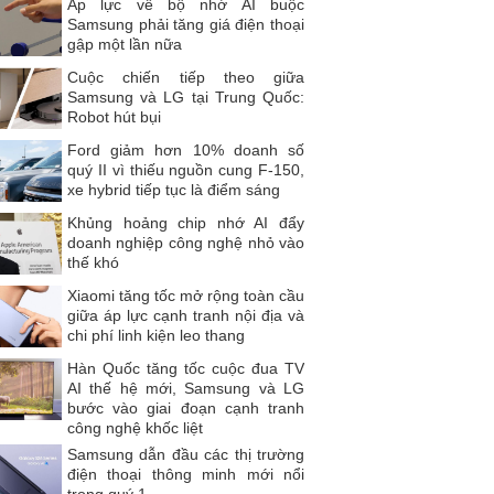
Áp lực về bộ nhớ AI buộc
Samsung phải tăng giá điện thoại
gập một lần nữa
Cuộc chiến tiếp theo giữa
Samsung và LG tại Trung Quốc:
Robot hút bụi
Ford giảm hơn 10% doanh số
quý II vì thiếu nguồn cung F-150,
xe hybrid tiếp tục là điểm sáng
Khủng hoảng chip nhớ AI đẩy
doanh nghiệp công nghệ nhỏ vào
thế khó
Xiaomi tăng tốc mở rộng toàn cầu
giữa áp lực cạnh tranh nội địa và
chi phí linh kiện leo thang
Hàn Quốc tăng tốc cuộc đua TV
AI thế hệ mới, Samsung và LG
bước vào giai đoạn cạnh tranh
công nghệ khốc liệt
Samsung dẫn đầu các thị trường
điện thoại thông minh mới nổi