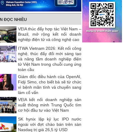
IN ĐỌC NHIỀU
VEIA thúc đẩy hợp tác Việt Nam –
Brazil, mở rộng kết nối doanh
nghiệp điện tử và công nghệ cao
ITWA Vietnam 2026: Kết nối công
nghệ, thúc đẩy đổi mới sáng tạo
và nâng tầm doanh nghiệp điện
tử Việt Nam trong chuỗi cung ứng
toàn cầu
Giám đốc điều hành của OpenAI,
Fidji Simo, cho biết bà sẽ từ chức
vì bệnh mãn tính và chuyển sang
làm cố vấn
VEIA kết nối doanh nghiệp sản
xuất thông minh Trung Quốc tìm
cơ hội đầu tư vào Việt Nam
SK hynix lập kỷ lục IPO nước
ngoài với đợt chào bán trên sàn
Nasdaq trị giá 26,5 tỷ USD