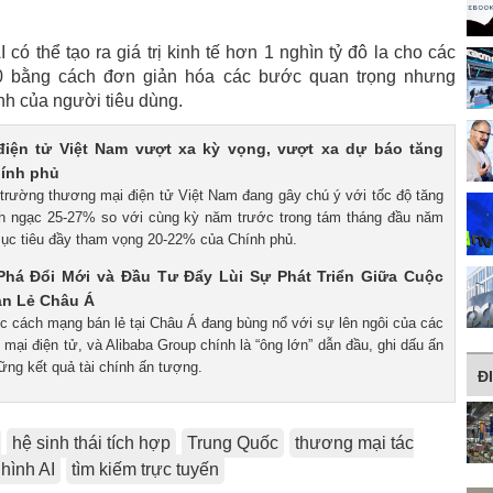
có thể tạo ra giá trị kinh tế hơn 1 nghìn tỷ đô la cho các
 bằng cách đơn giản hóa các bước quan trọng nhưng
ịnh của người tiêu dùng.
iện tử Việt Nam vượt xa kỳ vọng, vượt xa dự báo tăng
hính phủ
ị trường thương mại điện tử Việt Nam đang gây chú ý với tốc độ tăng
nh ngạc 25-27% so với cùng kỳ năm trước trong tám tháng đầu năm
ục tiêu đầy tham vọng 20-22% của Chính phủ.
 Phá Đổi Mới và Đầu Tư Đẩy Lùi Sự Phát Triển Giữa Cuộc
n Lẻ Châu Á
ộc cách mạng bán lẻ tại Châu Á đang bùng nổ với sự lên ngôi của các
mại điện tử, và Alibaba Group chính là “ông lớn” dẫn đầu, ghi dấu ấn
ng kết quả tài chính ấn tượng.
Đ
hệ sinh thái tích hợp
Trung Quốc
thương mại tác
hình AI
tìm kiếm trực tuyến