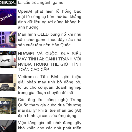
tái cấu trúc ngành game
OpenAI phát hiện lỗ hổng bảo
mật từ công cụ bên thứ ba, khẳng
định dữ liệu người dùng không bị
ảnh hưởng
Màn hình OLED bùng nổ khi nhu
cầu chơi game thúc đẩy các nhà
sản xuất tấm nền Hàn Quốc
HUAWEI VÀ CUỘC ĐUA SIÊU
MÁY TÍNH AI: CẠNH TRANH VỚI
NVIDIA TRONG THẾ GIỚI TÍNH
TOÁN CAO CẤP
Viettronics Tân Bình giới thiệu
giải pháp máy tính bộ đồng bộ,
tối ưu cho cơ quan, doanh nghiệp
trong giai đoạn chuyển đổi số
Các ông lớn công nghệ Trung
Quốc tham gia cuộc đua "thương
mại đại lý" khi trí tuệ nhân tạo (AI)
định hình lại các siêu ứng dụng.
Việc tăng giá bộ nhớ đang gây
khó khăn cho các nhà phát triển