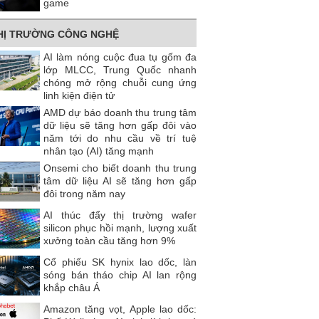
game
HỊ TRƯỜNG CÔNG NGHỆ
AI làm nóng cuộc đua tụ gốm đa
lớp MLCC, Trung Quốc nhanh
chóng mở rộng chuỗi cung ứng
linh kiện điện tử
AMD dự báo doanh thu trung tâm
dữ liệu sẽ tăng hơn gấp đôi vào
năm tới do nhu cầu về trí tuệ
nhân tạo (AI) tăng mạnh
Onsemi cho biết doanh thu trung
tâm dữ liệu AI sẽ tăng hơn gấp
đôi trong năm nay
AI thúc đẩy thị trường wafer
silicon phục hồi mạnh, lượng xuất
xưởng toàn cầu tăng hơn 9%
Cổ phiếu SK hynix lao dốc, làn
sóng bán tháo chip AI lan rộng
khắp châu Á
Amazon tăng vọt, Apple lao dốc: