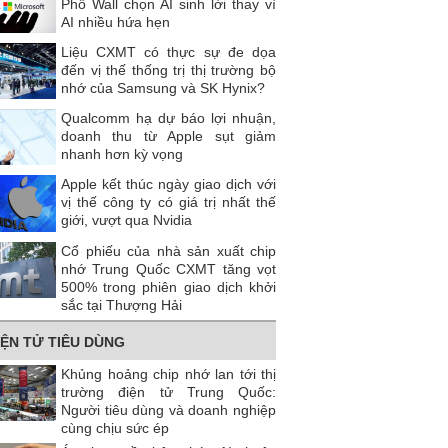
Phố Wall chọn AI sinh lời thay vì
AI nhiều hứa hẹn
Liệu CXMT có thực sự đe dọa
đến vị thế thống trị thị trường bộ
nhớ của Samsung và SK Hynix?
Qualcomm hạ dự báo lợi nhuận,
doanh thu từ Apple sụt giảm
nhanh hơn kỳ vọng
Apple kết thúc ngày giao dịch với
vị thế công ty có giá trị nhất thế
giới, vượt qua Nvidia
Cổ phiếu của nhà sản xuất chip
nhớ Trung Quốc CXMT tăng vọt
500% trong phiên giao dịch khởi
sắc tại Thượng Hải
IỆN TỬ TIÊU DÙNG
Khủng hoảng chip nhớ lan tới thị
trường điện tử Trung Quốc:
Người tiêu dùng và doanh nghiệp
cùng chịu sức ép