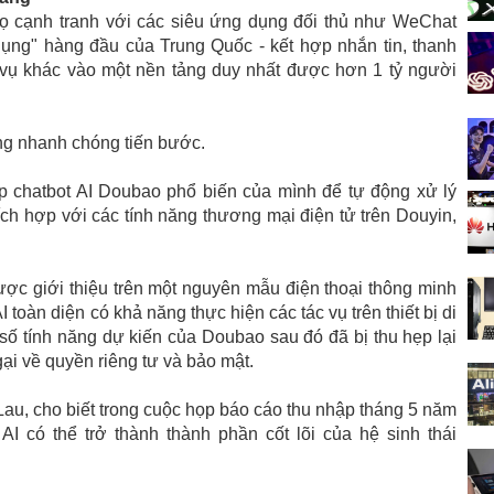
họ cạnh tranh với các siêu ứng dụng đối thủ như WeChat
dụng" hàng đầu của Trung Quốc - kết hợp nhắn tin, thanh
 vụ khác vào một nền tảng duy nhất được hơn 1 tỷ người
ng nhanh chóng tiến bước.
 chatbot AI Doubao phổ biến của mình để tự động xử lý
ích hợp với các tính năng thương mại điện tử trên Douyin,
c giới thiệu trên một nguyên mẫu điện thoại thông minh
 toàn diện có khả năng thực hiện các tác vụ trên thiết bị di
ố tính năng dự kiến ​​của Doubao sau đó đã bị thu hẹp lại
gại về quyền riêng tư và bảo mật.
 Lau, cho biết trong cuộc họp báo cáo thu nhập tháng 5 năm
I có thể trở thành thành phần cốt lõi của hệ sinh thái