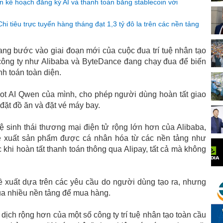
ên kế hoạch đăng ký AI và thanh toán bằng stablecoin với
i tiêu trực tuyến hàng tháng đạt 1,3 tỷ đô la trên các nền tảng
g bước vào giai đoạn mới của cuộc đua trí tuệ nhân tạo
c công ty như Alibaba và ByteDance đang chạy đua để biến
h toán toàn diện.
bot AI Qwen của mình, cho phép người dùng hoàn tất giao
 đặt đồ ăn và đặt vé máy bay.
 sinh thái thương mại điện tử rộng lớn hơn của Alibaba,
 xuất sản phẩm được cá nhân hóa từ các nền tảng như
c khi hoàn tất thanh toán thông qua Alipay, tất cả mà không
 xuất dựa trên các yêu cầu do người dùng tạo ra, nhưng
a nhiều nền tảng để mua hàng.
ịch rộng hơn của một số công ty trí tuệ nhân tạo toàn cầu