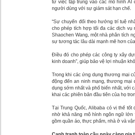
từ việc tập trung vào các mô hình AI 
người dùng với sự giám sát hạn chế.
“Sự chuyển đổi theo hướng trí tuệ nhâ
cho phép tích hợp tối đa các dịch vụ
Shaochen Wang, một nhà phân tích ngh
sự tương tác lâu dài mạnh mẽ hơn củ
Điều đó cho phép các công ty xây dựn
kinh doanh”, giúp bảo vệ lợi nhuận khỏ
Trong khi các ứng dụng thương mại của t
động đến an ninh mạng, thương mại đ
dụng sớm nhất và phổ biến nhất, với c
khai các phiên bản đầu tiên của họ tr
Tại Trung Quốc, Alibaba có vị thế tốt
nhờ khả năng mô hình ngôn ngữ lớn t
gồm quần áo, thực phẩm, nhà ở và vận 
Cạnh tranh toàn cầu ngày càng gia 