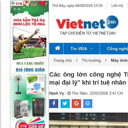
Thứ Bảy, ngày 08/08/2026 15:56
Liên hệ
Tin VEIA
Công ngh
Trang chủ
Thị trường
Máy tính
Các ông lớn công nghệ T
mại đại lý" khi trí tuệ nhân
Hạnh Vy
-
Thứ Năm, 22/01/2026 3:47 CH