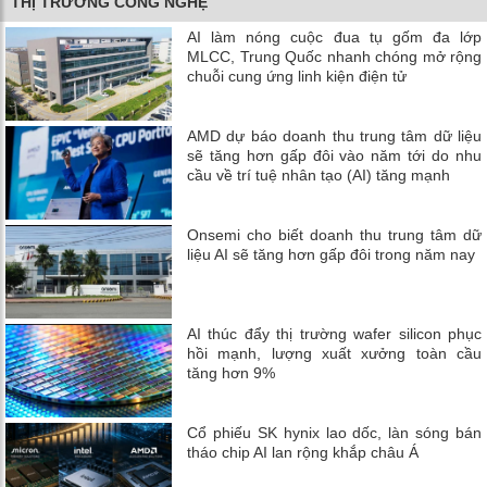
THỊ TRƯỜNG CÔNG NGHỆ
AI làm nóng cuộc đua tụ gốm đa lớp
MLCC, Trung Quốc nhanh chóng mở rộng
chuỗi cung ứng linh kiện điện tử
AMD dự báo doanh thu trung tâm dữ liệu
sẽ tăng hơn gấp đôi vào năm tới do nhu
cầu về trí tuệ nhân tạo (AI) tăng mạnh
Onsemi cho biết doanh thu trung tâm dữ
liệu AI sẽ tăng hơn gấp đôi trong năm nay
AI thúc đẩy thị trường wafer silicon phục
hồi mạnh, lượng xuất xưởng toàn cầu
tăng hơn 9%
Cổ phiếu SK hynix lao dốc, làn sóng bán
tháo chip AI lan rộng khắp châu Á