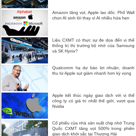
Amazon tăng vọt, Apple lao dốc: Phố Wall
chọn AI sinh lời thay vì AI nhiều hứa hẹn
Liệu CXMT có thực sự đe dọa đến vị thế
thống trị thị trường bộ nhớ của Samsung
và SK Hynix?
Qualcomm hạ dự báo lợi nhuận, doanh
thu từ Apple sụt giảm nhanh hơn kỳ vọng
Apple kết thúc ngày giao dịch với vị thế
công ty có giá trị nhất thế giới, vượt qua
Nvidia
Cổ phiếu của nhà sản xuất chip nhớ Trung
Quốc CXMT tăng vọt 500% trong phiên
giao dịch khởi sắc tại Thượng Hải