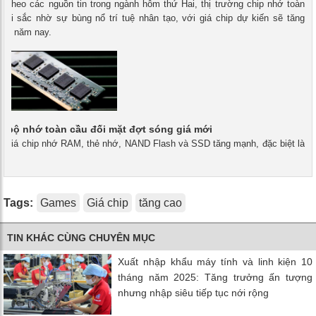
- Theo các nguồn tin trong ngành hôm thứ Hai, thị trường chip nhớ toàn
ởi sắc nhờ sự bùng nổ trí tuệ nhân tạo, với giá chip dự kiến ​​sẽ tăng
uối năm nay.
g bộ nhớ toàn cầu đối mặt đợt sóng giá mới
 - Giá chip nhớ RAM, thẻ nhớ, NAND Flash và SSD tăng mạnh, đặc biệt là
Tags:
Games
Giá chip
tăng cao
TIN KHÁC CÙNG CHUYÊN MỤC
Xuất nhập khẩu máy tính và linh kiện 10
tháng năm 2025: Tăng trưởng ấn tượng
nhưng nhập siêu tiếp tục nới rộng