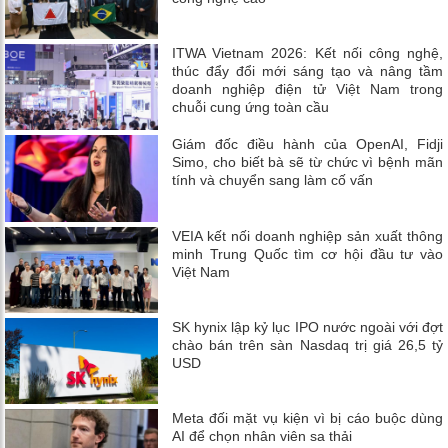
ITWA Vietnam 2026: Kết nối công nghệ,
thúc đẩy đổi mới sáng tạo và nâng tầm
doanh nghiệp điện tử Việt Nam trong
chuỗi cung ứng toàn cầu
Giám đốc điều hành của OpenAI, Fidji
Simo, cho biết bà sẽ từ chức vì bệnh mãn
tính và chuyển sang làm cố vấn
VEIA kết nối doanh nghiệp sản xuất thông
minh Trung Quốc tìm cơ hội đầu tư vào
Việt Nam
SK hynix lập kỷ lục IPO nước ngoài với đợt
chào bán trên sàn Nasdaq trị giá 26,5 tỷ
USD
Meta đối mặt vụ kiện vì bị cáo buộc dùng
AI để chọn nhân viên sa thải