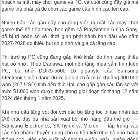
hoạch ra mắt máy chơi game và PC, và cuối cùng đẩy giá mà
game thủ phải trả để chơi các game cấu hình cao lên cao.
Nhiều báo cáo gần đây cho rằng việc ra mắt các máy chơi
game thế hệ tiếp theo, bao gồm cả PlayStation 6 của Sony,
đã bị trì hoãn so với thời gian phát hành ban đầu vào năm
2027-2028 do thiếu hụt chip nhớ và giá cả tăng cao.
Thị trường PC cũng đang gặp khó khăn do tình trạng thiếu
hụt bộ nhớ. Theo Danawa, một nền tảng mua sắm linh kiện
PC, bộ nhớ DDR5-5600 16 gigabyte của Samsung
Electronics hiện đang được giao dịch ở mức khoảng 300.000
won (207 USD) tính đến thứ Hai, cao gấp gần sáu lần so với
mức 51.000 won được thấy trong giai đoạn từ tháng 12 năm
2024 đến tháng 1 năm 2025.
Khi nhu cầu tăng vọt đối với các bộ tăng tốc trí tuệ nhân tạo
(AI) thúc đẩy ba nhà sản xuất bộ nhớ hàng đầu thế giới —
Samsung Electronics, SK hynix và Micron — tập trung vào
các sản phẩm chuyên dụng cho AI tiên tiến như bộ nhớ băng
thông cao, việc sản xuất bộ nhớ truy cập ngẫu nhiên động