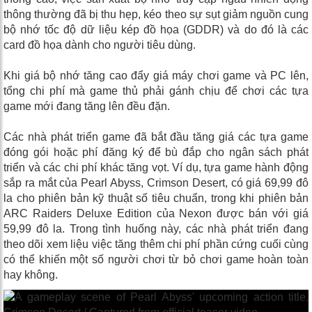
thông thường đã bị thu hẹp, kéo theo sự sụt giảm nguồn cung
bộ nhớ tốc độ dữ liệu kép đồ họa (GDDR) và do đó là các
card đồ họa dành cho người tiêu dùng.
Khi giá bộ nhớ tăng cao đẩy giá máy chơi game và PC lên,
tổng chi phí mà game thủ phải gánh chịu để chơi các tựa
game mới đang tăng lên đều đặn.
Các nhà phát triển game đã bắt đầu tăng giá các tựa game
đóng gói hoặc phí đăng ký để bù đắp cho ngân sách phát
triển và các chi phí khác tăng vọt. Ví dụ, tựa game hành động
sắp ra mắt của Pearl Abyss, Crimson Desert, có giá 69,99 đô
la cho phiên bản kỹ thuật số tiêu chuẩn, trong khi phiên bản
ARC Raiders Deluxe Edition của Nexon được bán với giá
59,99 đô la. Trong tình huống này, các nhà phát triển đang
theo dõi xem liệu việc tăng thêm chi phí phần cứng cuối cùng
có thể khiến một số người chơi từ bỏ chơi game hoàn toàn
hay không.