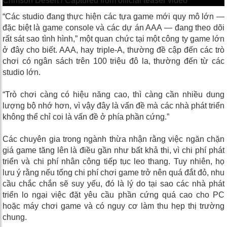
“Các studio đang thực hiện các tựa game mới quy mô lớn —
đặc biệt là game console và các dự án AAA — đang theo dõi
rất sát sao tình hình,” một quan chức tại một công ty game lớn
ở đây cho biết. AAA, hay triple-A, thường đề cập đến các trò
chơi có ngân sách trên 100 triệu đô la, thường đến từ các
studio lớn.
“Trò chơi càng có hiệu năng cao, thì càng cần nhiều dung
lượng bộ nhớ hơn, vì vậy đây là vấn đề mà các nhà phát triển
không thể chỉ coi là vấn đề ở phía phần cứng.”
Các chuyên gia trong ngành thừa nhận rằng việc ngăn chặn
giá game tăng lên là điều gần như bất khả thi, vì chi phí phát
triển và chi phí nhân công tiếp tục leo thang. Tuy nhiên, họ
lưu ý rằng nếu tổng chi phí chơi game trở nên quá đắt đỏ, nhu
cầu chắc chắn sẽ suy yếu, đó là lý do tại sao các nhà phát
triển lo ngại việc đặt yêu cầu phần cứng quá cao cho PC
hoặc máy chơi game và có nguy cơ làm thu hẹp thị trường
chung.