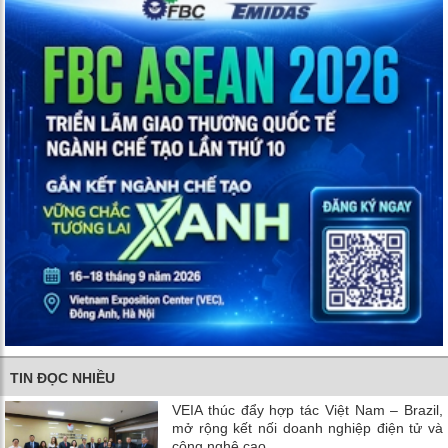
TIN ĐỌC NHIỀU
VEIA thúc đẩy hợp tác Việt Nam – Brazil,
mở rộng kết nối doanh nghiệp điện tử và
công nghệ cao