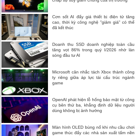
Cơn sốt AI đẩy giá thiết bị điện tử tăng
cao, thời kỳ công nghệ "giảm giá" có thể
đã kết thúc
Doanh thu SSD doanh nghiệp toàn cầu
tăng vọt 86% trong quý I/2026 nhờ làn
sóng đầu tư AI
Microsoft cân nhắc tách Xbox thành công
ty riêng giữa áp lực tái cấu trúc ngành
game
OpenAI phát hiện lỗ hổng bảo mật từ công
cụ bên thứ ba, khẳng định dữ liệu người
dùng không bị ảnh hưởng
Màn hình OLED bùng nổ khi nhu cầu chơi
game thúc đẩy các nhà sản xuất tấm nền