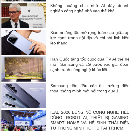
Khủng hoảng chip nhớ AI đẩy doanh
nghiệp công nghệ nhỏ vào thế khó
Xiaomi tăng tốc mở rộng toàn cầu giữa áp
lực cạnh tranh nội địa và chi phí linh kiện
leo thang
Hàn Quốc tăng tốc cuộc đua TV AI thế hệ
mới, Samsung và LG bước vào giai đoạn
cạnh tranh công nghệ khốc liệt
Samsung dẫn đầu các thị trường điện
thoại thông minh mới nổi trong quý 1
IEAE 2026 BÙNG NỔ CÔNG NGHỆ TIÊU
DÙNG: ROBOT AI, THIẾT BỊ GAMING,
SMART HOME VÀ HỆ SINH THÁI ĐIỆN
TỬ THÔNG MINH HỘI TỤ TẠI TP.HCM