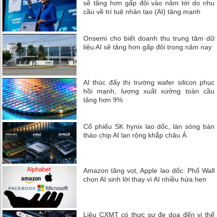
sẽ tăng hơn gấp đôi vào năm tới do nhu
cầu về trí tuệ nhân tạo (AI) tăng mạnh
Onsemi cho biết doanh thu trung tâm dữ
liệu AI sẽ tăng hơn gấp đôi trong năm nay
AI thúc đẩy thị trường wafer silicon phục
hồi mạnh, lượng xuất xưởng toàn cầu
tăng hơn 9%
Cổ phiếu SK hynix lao dốc, làn sóng bán
tháo chip AI lan rộng khắp châu Á
Amazon tăng vọt, Apple lao dốc: Phố Wall
chọn AI sinh lời thay vì AI nhiều hứa hẹn
Liệu CXMT có thực sự đe dọa đến vị thế