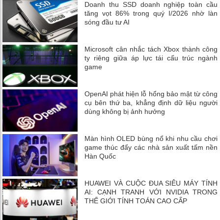
Doanh thu SSD doanh nghiệp toàn cầu
tăng vọt 86% trong quý I/2026 nhờ làn
sóng đầu tư AI
Microsoft cân nhắc tách Xbox thành công
ty riêng giữa áp lực tái cấu trúc ngành
game
OpenAI phát hiện lỗ hổng bảo mật từ công
cụ bên thứ ba, khẳng định dữ liệu người
dùng không bị ảnh hưởng
Màn hình OLED bùng nổ khi nhu cầu chơi
game thúc đẩy các nhà sản xuất tấm nền
Hàn Quốc
HUAWEI VÀ CUỘC ĐUA SIÊU MÁY TÍNH
AI: CẠNH TRANH VỚI NVIDIA TRONG
THẾ GIỚI TÍNH TOÁN CAO CẤP