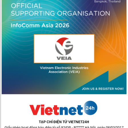
TẠP CHÍ ĐIỆN TỬ VIETNET24H
Giấy phép hoạt động báo điện tử số 92/GP - BTTTT Hà Nội, ngày 06/03/2017