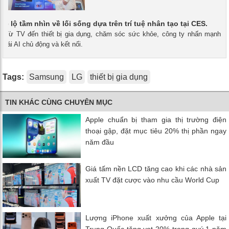
é lộ tầm nhìn về lối sống dựa trên trí tuệ nhân tạo tại CES.
 - Từ TV đến thiết bị gia dụng, chăm sóc sức khỏe, công ty nhấn mạnh
 thái AI chủ động và kết nối.
Tags:
Samsung
LG
thiết bị gia dụng
TIN KHÁC CÙNG CHUYÊN MỤC
Apple chuẩn bị tham gia thị trường điện
thoại gập, đặt mục tiêu 20% thị phần ngay
năm đầu
Giá tấm nền LCD tăng cao khi các nhà sản
xuất TV đặt cược vào nhu cầu World Cup
Lượng iPhone xuất xưởng của Apple tại
Trung Quốc tăng vọt 20% trong quý 1 năm