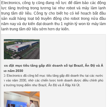
Electronics, công ty cũng đang nỗ lực để đảm bảo các động
lực tăng trưởng trong tương lai như robot và máy làm lạnh
trung tâm dữ liệu. Công ty cho biết họ có kế hoạch bắt đầu
sản xuất hàng loạt bộ truyền động cho robot trong nửa đầu
năm nay và dự kiến ​​đạt doanh thu 1 nghìn tỷ won từ máy làm
lạnh trung tâm dữ liệu sớm hơn dự kiến.
onics đặt mục tiêu tăng gấp đôi doanh số tại Brazil, Ấn Độ và Ả
 vào năm 2030
- LG Electronics đã công bố mục tiêu tăng gấp đôi doanh thu tại các nước
triển vào năm 2030, nhờ các chiến lược kinh doanh được điều chỉnh phù
 thị trường trọng điểm như Brazil, Ấn Độ và Ả Rập Xê Út.