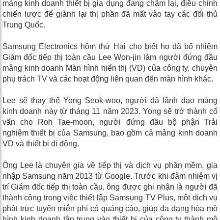
mảng kinh doanh thiết bị gia dụng đang chậm lại, điều chỉnh
chiến lược để giành lại thị phần đã mất vào tay các đối thủ
Trung Quốc.
Samsung Electronics hôm thứ Hai cho biết họ đã bổ nhiệm
Giám đốc tiếp thị toàn cầu Lee Won-jin làm người đứng đầu
mảng kinh doanh Màn hình hiển thị (VD) của công ty, chuyên
phụ trách TV và các hoạt động liên quan đến màn hình khác.
Lee sẽ thay thế Yong Seok-woo, người đã lãnh đạo mảng
kinh doanh này từ tháng 11 năm 2023. Yong sẽ trở thành cố
vấn cho Roh Tae-moon, người đứng đầu bộ phận Trải
nghiệm thiết bị của Samsung, bao gồm cả mảng kinh doanh
VD và thiết bị di động.
Ông Lee là chuyên gia về tiếp thị và dịch vụ phần mềm, gia
nhập Samsung năm 2013 từ Google. Trước khi đảm nhiệm vị
trí Giám đốc tiếp thị toàn cầu, ông được ghi nhận là người đã
thành công trong việc thiết lập Samsung TV Plus, một dịch vụ
phát trực tuyến miễn phí có quảng cáo, giúp đa dạng hóa mô
hình kinh doanh tập trung vào thiết bị của công ty thành mô