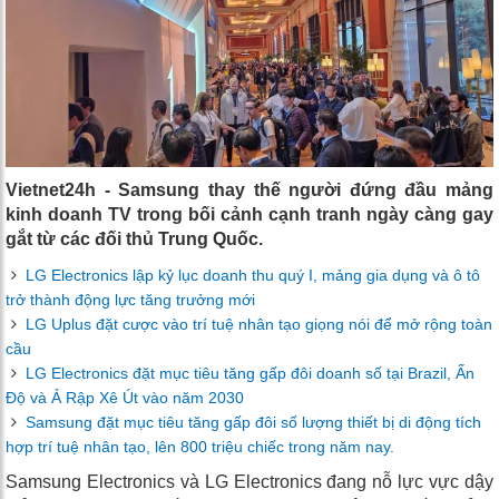
Vietnet24h - Samsung thay thế người đứng đầu mảng
kinh doanh TV trong bối cảnh cạnh tranh ngày càng gay
gắt từ các đối thủ Trung Quốc.
LG Electronics lập kỷ lục doanh thu quý I, mảng gia dụng và ô tô
trở thành động lực tăng trưởng mới
LG Uplus đặt cược vào trí tuệ nhân tạo giọng nói để mở rộng toàn
cầu
LG Electronics đặt mục tiêu tăng gấp đôi doanh số tại Brazil, Ấn
Độ và Ả Rập Xê Út vào năm 2030
Samsung đặt mục tiêu tăng gấp đôi số lượng thiết bị di động tích
hợp trí tuệ nhân tạo, lên 800 triệu chiếc trong năm nay.
Samsung Electronics và LG Electronics đang nỗ lực vực dậy