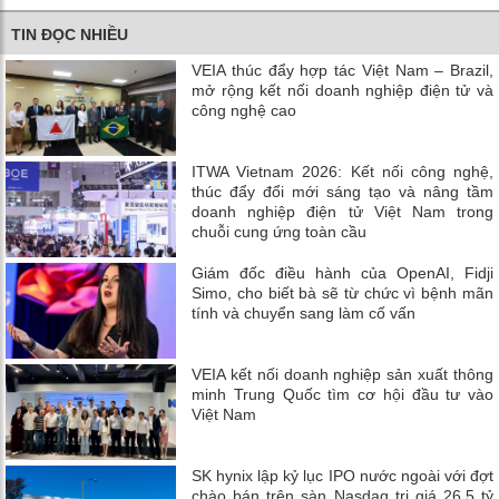
TIN ĐỌC NHIỀU
VEIA thúc đẩy hợp tác Việt Nam – Brazil,
mở rộng kết nối doanh nghiệp điện tử và
công nghệ cao
ITWA Vietnam 2026: Kết nối công nghệ,
thúc đẩy đổi mới sáng tạo và nâng tầm
doanh nghiệp điện tử Việt Nam trong
chuỗi cung ứng toàn cầu
Giám đốc điều hành của OpenAI, Fidji
Simo, cho biết bà sẽ từ chức vì bệnh mãn
tính và chuyển sang làm cố vấn
VEIA kết nối doanh nghiệp sản xuất thông
minh Trung Quốc tìm cơ hội đầu tư vào
Việt Nam
SK hynix lập kỷ lục IPO nước ngoài với đợt
chào bán trên sàn Nasdaq trị giá 26,5 tỷ