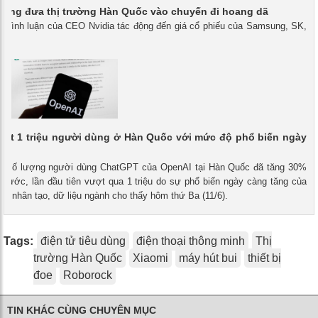
uang đưa thị trường Hàn Quốc vào chuyến đi hoang dã
 - Bình luận của CEO Nvidia tác động đến giá cổ phiếu của Samsung, SK,
đạt 1 triệu người dùng ở Hàn Quốc với mức độ phổ biến ngày
g
 - Số lượng người dùng ChatGPT của OpenAI tại Hàn Quốc đã tăng 30%
 trước, lần đầu tiên vượt qua 1 triệu do sự phổ biến ngày càng tăng của
 tuệ nhân tạo, dữ liệu ngành cho thấy hôm thứ Ba (11/6).
Tags:
điện tử tiêu dùng
điện thoại thông minh
Thị
trường Hàn Quốc
Xiaomi
máy hút bui
thiết bị
đoe
Roborock
TIN KHÁC CÙNG CHUYÊN MỤC