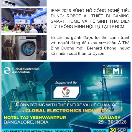
IEAE 2026 BÙNG NỔ CÔNG NGHỆ TIÊU
DÙNG: ROBOT AI, THIẾT BỊ GAMING,
SMART HOME VÀ HỆ SINH THÁI ĐIỆN
TỬ THÔNG MINH HỘI TỤ TẠI TP.HCM
Electrolux giành được lợi thế cạnh tranh
với người đứng đầu khu vực châu Á Thái
Bình Dương mới, Bernard Chong, người
kế nhiệm xuất thân từ Dyson