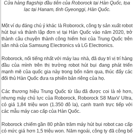
Cửa hàng flagship đầu tiên của Roborock tại Hàn Quốc, tọa
lạc tại Hanam, tỉnh Gyeonggi, Hàn Quốc.
Một ví dụ đáng chú ý khác là Roborock, công ty sản xuất robot
hút bụi và thành lập đơn vị tại Hàn Quốc vào năm 2020, trở
thành câu chuyện thành công hiếm hoi của Trung Quốc trên
sân nhà của Samsung Electronics và LG Electronics.
Roborock, nổi tiếng nhất với máy lau nhà, đã duy trì vị trí hàng
đầu của mình trên thị trường robot hút bụi đang phát triển
mạnh mẽ của quốc gia này trong bốn năm qua, thúc đẩy các
đối thủ Hàn Quốc đưa ra phiên bản riêng của họ.
Các thương hiệu Trung Quốc từ lâu đã được coi là rẻ hơn,
nhưng máy chủ lực của Roborock, Roborock S8 MaxV Ultra,
có giá 1,84 triệu won (1.350 đô la), cạnh tranh trực tiếp với
các mẫu máy cao cấp của Hàn Quốc.
Roborock chiếm gần 80 phần trăm máy hút bụi robot cao cấp
có mức giá hơn 1,5 triệu won. Năm ngoái, công ty đã công bố