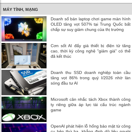
MÁY TÍNH, MẠNG
Doanh số bán laptop chơi game màn hình
OLED tăng vọt 507% tại Trung Quốc bất
chấp sự suy giảm chung của thị trường
Cơn sốt AI đẩy giá thiết bị điện tử tăng
cao, thời kỳ công nghệ "giảm giá" có thể
đã kết thúc
Doanh thu SSD doanh nghiệp toàn cầu
tăng vọt 86% trong quý I/2026 nhờ làn
sóng đầu tư AI
Microsoft cân nhắc tách Xbox thành công
ty riêng giữa áp lực tái cấu trúc ngành
game
OpenAI phát hiện lỗ hổng bảo mật từ công
cụ bên thứ ba, khẳng định dữ liệu người