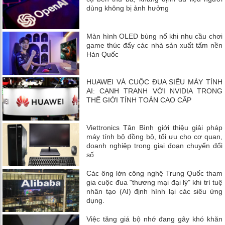
dùng không bị ảnh hưởng
Màn hình OLED bùng nổ khi nhu cầu chơi
game thúc đẩy các nhà sản xuất tấm nền
Hàn Quốc
HUAWEI VÀ CUỘC ĐUA SIÊU MÁY TÍNH
AI: CẠNH TRANH VỚI NVIDIA TRONG
THẾ GIỚI TÍNH TOÁN CAO CẤP
Viettronics Tân Bình giới thiệu giải pháp
máy tính bộ đồng bộ, tối ưu cho cơ quan,
doanh nghiệp trong giai đoạn chuyển đổi
số
Các ông lớn công nghệ Trung Quốc tham
gia cuộc đua "thương mại đại lý" khi trí tuệ
nhân tạo (AI) định hình lại các siêu ứng
dụng.
Việc tăng giá bộ nhớ đang gây khó khăn