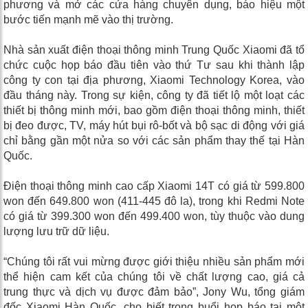
phương và mở các cửa hàng chuyên dụng, báo hiệu một
bước tiến mạnh mẽ vào thị trường.
Nhà sản xuất điện thoại thông minh Trung Quốc Xiaomi đã tổ
chức cuộc họp báo đầu tiên vào thứ Tư sau khi thành lập
công ty con tại địa phương, Xiaomi Technology Korea, vào
đầu tháng này. Trong sự kiện, công ty đã tiết lộ một loạt các
thiết bị thông minh mới, bao gồm điện thoại thông minh, thiết
bị đeo được, TV, máy hút bụi rô-bốt và bộ sạc di động với giá
chỉ bằng gần một nửa so với các sản phẩm thay thế tại Hàn
Quốc.
Điện thoại thông minh cao cấp Xiaomi 14T có giá từ 599.800
won đến 649.800 won (411-445 đô la), trong khi Redmi Note
có giá từ 399.300 won đến 499.400 won, tùy thuộc vào dung
lượng lưu trữ dữ liệu.
“Chúng tôi rất vui mừng được giới thiệu nhiều sản phẩm mới
thể hiện cam kết của chúng tôi về chất lượng cao, giá cả
trung thực và dịch vụ được đảm bảo”, Jony Wu, tổng giám
đốc Xiaomi Hàn Quốc, cho biết trong buổi họp báo tại một