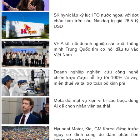
SK hynix lập kỷ lục IPO nước ngoài với đợt
chào bán trên sàn Nasdaq trị giá 26,5 tỷ
USD
VEIA kết nối doanh nghiệp sản xuất thông
minh Trung Quốc tìm cơ hội đầu tư vào
Việt Nam
Doanh nghiệp nghiên cứu công nghệ
chiến lược được hỗ trợ tới 100% lãi vay,
miễn thuế và tài trợ toàn bộ kinh phí
Meta đối mặt vụ kiện vì bị cáo buộc dùng
AI để chọn nhân viên sa thải
Hyundai Motor, Kia, GM Korea đứng trước
nguy cơ đình công do đàm phán tiền
lương gặp trở ngại