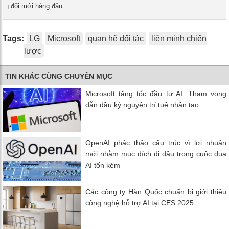
ởng đổi mới hàng đầu.
Tags:
LG
Microsoft
quan hệ đối tác
liên minh chiến
lược
TIN KHÁC CÙNG CHUYÊN MỤC
Microsoft tăng tốc đầu tư AI: Tham vọng
dẫn đầu kỷ nguyên trí tuệ nhân tạo
OpenAI phác thảo cấu trúc vì lợi nhuận
mới nhằm mục đích đi đầu trong cuộc đua
AI tốn kém
Các công ty Hàn Quốc chuẩn bị giới thiệu
công nghệ hỗ trợ AI tại CES 2025