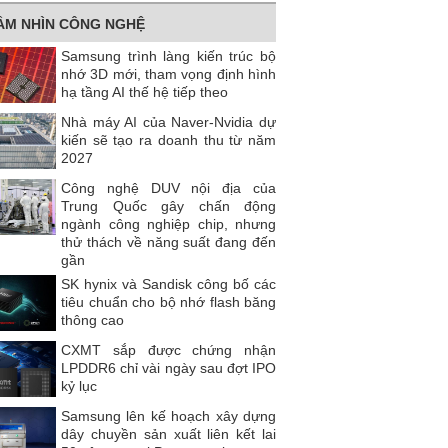
ẦM NHÌN CÔNG NGHỆ
Samsung trình làng kiến trúc bộ
nhớ 3D mới, tham vọng định hình
hạ tầng AI thế hệ tiếp theo
Nhà máy AI của Naver-Nvidia dự
kiến ​​sẽ tạo ra doanh thu từ năm
2027
Công nghệ DUV nội địa của
Trung Quốc gây chấn động
ngành công nghiệp chip, nhưng
thử thách về năng suất đang đến
gần
SK hynix và Sandisk công bố các
tiêu chuẩn cho bộ nhớ flash băng
thông cao
CXMT sắp được chứng nhận
LPDDR6 chỉ vài ngày sau đợt IPO
kỷ lục
Samsung lên kế hoạch xây dựng
dây chuyền sản xuất liên kết lai