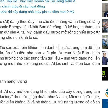
Cao Cấp Để Thúc Đẩy Doanh Số Tại Đông Nam Á
 chính thức đi vào hoạt động
trước khi xây dựng nhà máy pin xe điện mới ở Mỹ
ạo (AI) đang thúc đẩy nhu cầu điện năng và hạ tầng số tăng
onic Energy của Nhật Bản đã công bố kế hoạch tham gia
tâm dữ liệu AI tại Mỹ, đánh dấu bước mở rộng chiến lược từ
ng cho nền kinh tế số.
u sản xuất pin lithium-ion dành cho các trung tâm dữ liệu
 là lần đầu tiên nhà sản xuất pin lớn của Nhật Bản chính
ăng lượng cho các trung tâm dữ liệu – lĩnh vực đang nổi lên
ưởng mới nhờ sự bùng nổ của AI tạo sinh và điện toán đám
gành năng lượng
nh AI quy mô lớn đang khiến nhu cầu xây dựng trung tâm
I factory" do những tập đoàn như Nvidia, Microsoft, Google,
ồn điện khổng lồ và hệ thống lưu trữ năng lượng có độ tin