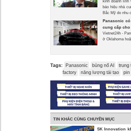
kinh doanh lĩnh
báo hiệu nhà c
Bắc Mỹ do nhu cầ
Panasonic có
cung cấp cho
Vietnet24h - Pan
ở Oklahoma hoặc
Tags:
Panasonic
bùng nổ AI
trung 
factory
năng lượng tái tạo
pin
TIN KHÁC CÙNG CHUYÊN MỤC
SK Innovation k