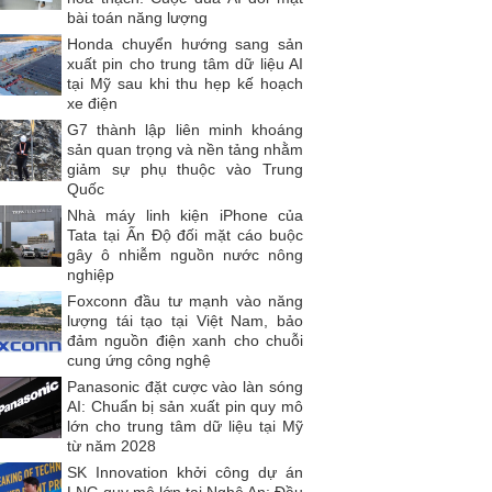
bài toán năng lượng
Honda chuyển hướng sang sản
xuất pin cho trung tâm dữ liệu AI
tại Mỹ sau khi thu hẹp kế hoạch
xe điện
G7 thành lập liên minh khoáng
sản quan trọng và nền tảng nhằm
giảm sự phụ thuộc vào Trung
Quốc
Nhà máy linh kiện iPhone của
Tata tại Ấn Độ đối mặt cáo buộc
gây ô nhiễm nguồn nước nông
nghiệp
Foxconn đầu tư mạnh vào năng
lượng tái tạo tại Việt Nam, bảo
đảm nguồn điện xanh cho chuỗi
cung ứng công nghệ
Panasonic đặt cược vào làn sóng
AI: Chuẩn bị sản xuất pin quy mô
lớn cho trung tâm dữ liệu tại Mỹ
từ năm 2028
SK Innovation khởi công dự án