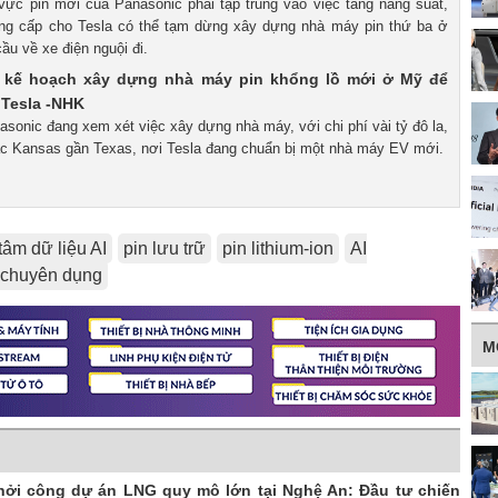
 vực pin mới của Panasonic phải tập trung vào việc tăng năng suất,
ung cấp cho Tesla có thể tạm dừng xây dựng nhà máy pin thứ ba ở
u về xe điện nguội đi.
 kế hoạch xây dựng nhà máy pin khổng lồ mới ở Mỹ để
 Tesla -NHK
asonic đang xem xét việc xây dựng nhà máy, với chi phí vài tỷ đô la,
 Kansas gần Texas, nơi Tesla đang chuẩn bị một nhà máy EV mới.
tâm dữ liệu AI
pin lưu trữ
pin lithium-ion
AI
 chuyên dụng
M
hởi công dự án LNG quy mô lớn tại Nghệ An: Đầu tư chiến