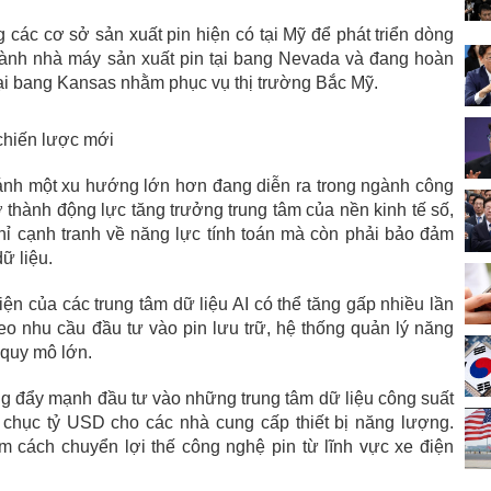
các cơ sở sản xuất pin hiện có tại Mỹ để phát triển dòng
ành nhà máy sản xuất pin tại bang Nevada và đang hoàn
tại bang Kansas nhằm phục vụ thị trường Bắc Mỹ.
 chiến lược mới
nh một xu hướng lớn hơn đang diễn ra trong ngành công
 thành động lực tăng trưởng trung tâm của nền kinh tế số,
ỉ cạnh tranh về năng lực tính toán mà còn phải bảo đảm
ữ liệu.
ện của các trung tâm dữ liệu AI có thể tăng gấp nhiều lần
eo nhu cầu đầu tư vào pin lưu trữ, hệ thống quản lý năng
 quy mô lớn.
 đẩy mạnh đầu tư vào những trung tâm dữ liệu công suất
g chục tỷ USD cho các nhà cung cấp thiết bị năng lượng.
m cách chuyển lợi thế công nghệ pin từ lĩnh vực xe điện