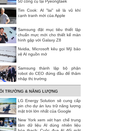
50 công cụ tại Pyeongtaek
Tim Cook: AI "lai" sẽ là vũ khí
cạnh tranh mới của Apple
Samsung đặt mục tiêu thiết lập
chuẩn mực mới cho thiết kế màn
hình gập với Galaxy Z8
Nvidia, Microsoft kêu gọi Mỹ bảo
vệ AI nguồn mở
Samsung thành lập bộ phận
robot do CEO đứng đầu để thâm
nhập thị trường
ÔI TRƯỜNG & NĂNG LƯỢNG
LG Energy Solution sẽ cung cấp
pin cho dự án lưu trữ năng lượng
mặt trời lớn nhất của Google
New York xem xét hạn chế trung
tâm dữ liệu AI dùng nhiên liệu
hóa thạch: Cuộc đua AI đối mặt