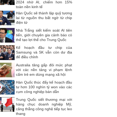
2024 nhờ AI, chiếm hơn 15%
toàn nền kinh tế
Hàn Quốc sẽ thành lập quỹ tương
lai từ nguồn thu bất ngờ từ chip
điện tử
Nhà Trắng siết kiểm soát AI tiên
tiến, giới chuyên gia cảnh báo có
thể tạo lợi thế cho Trung Quốc
Kế hoạch đầu tư chip của
Samsung và SK vẫn còn dư địa
để điều chỉnh
Australia tăng gấp đôi mức phạt
với các nền tảng vi phạm lệnh
cấm trẻ em dùng mạng xã hội
Hàn Quốc thúc đẩy kế hoạch đầu
tư hơn 100 nghìn tỷ won vào các
cụm công nghiệp bán dẫn
Trung Quốc siết thương mại với
hàng chục doanh nghiệp Mỹ,
căng thẳng công nghệ tiếp tục leo
thang