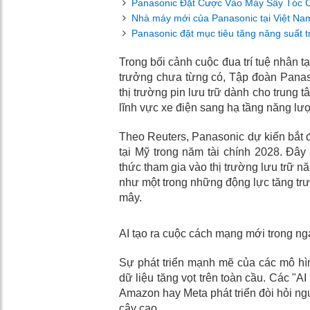
Panasonic Đặt Cược Vào Máy Sấy Tóc 
Nhà máy mới của Panasonic tại Việt Nam
Panasonic đặt mục tiêu tăng năng suất 
Trong bối cảnh cuộc đua trí tuệ nhân t
trưởng chưa từng có, Tập đoàn Panas
thị trường pin lưu trữ dành cho trung 
lĩnh vực xe điện sang hạ tầng năng lượ
Theo Reuters, Panasonic dự kiến bắt đầ
tại Mỹ trong năm tài chính 2028. Đây
thức tham gia vào thị trường lưu trữ n
như một trong những động lực tăng tr
mây.
AI tạo ra cuộc cách mạng mới trong n
Sự phát triển mạnh mẽ của các mô hì
dữ liệu tăng vọt trên toàn cầu. Các "A
Amazon hay Meta phát triển đòi hỏi ngu
cậy cao.