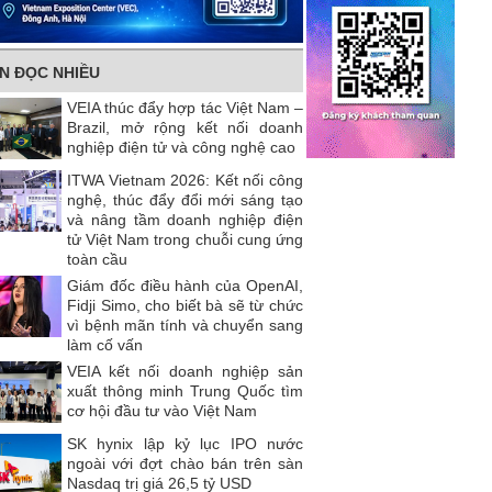
IN ĐỌC NHIỀU
VEIA thúc đẩy hợp tác Việt Nam –
Brazil, mở rộng kết nối doanh
nghiệp điện tử và công nghệ cao
ITWA Vietnam 2026: Kết nối công
nghệ, thúc đẩy đổi mới sáng tạo
và nâng tầm doanh nghiệp điện
tử Việt Nam trong chuỗi cung ứng
toàn cầu
Giám đốc điều hành của OpenAI,
Fidji Simo, cho biết bà sẽ từ chức
vì bệnh mãn tính và chuyển sang
làm cố vấn
VEIA kết nối doanh nghiệp sản
xuất thông minh Trung Quốc tìm
cơ hội đầu tư vào Việt Nam
SK hynix lập kỷ lục IPO nước
ngoài với đợt chào bán trên sàn
Nasdaq trị giá 26,5 tỷ USD