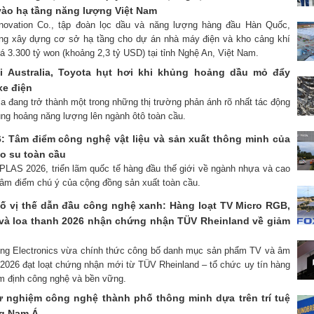
vào hạ tầng năng lượng Việt Nam
nnovation Co., tập đoàn lọc dầu và năng lượng hàng đầu Hàn Quốc,
ông xây dựng cơ sở hạ tầng cho dự án nhà máy điện và kho cảng khí
giá 3.300 tỷ won (khoảng 2,3 tỷ USD) tại tỉnh Nghệ An, Việt Nam.
i Australia, Toyota hụt hơi khi khủng hoảng dầu mỏ đẩy
xe điện
lia đang trở thành một trong những thị trường phản ánh rõ nhất tác động
ng hoảng năng lượng lên ngành ôtô toàn cầu.
 Tâm điểm công nghệ vật liệu và sản xuất thông minh của
o su toàn cầu
PLAS 2026, triển lãm quốc tế hàng đầu thế giới về ngành nhựa và cao
tâm điểm chú ý của cộng đồng sản xuất toàn cầu.
 vị thế dẫn đầu công nghệ xanh: Hàng loạt TV Micro RGB,
và loa thanh 2026 nhận chứng nhận TÜV Rheinland về giảm
ung Electronics vừa chính thức công bố danh mục sản phẩm TV và âm
2026 đạt loạt chứng nhận mới từ TÜV Rheinland – tổ chức uy tín hàng
m định công nghệ và bền vững.
 nghiệm công nghệ thành phố thông minh dựa trên trí tuệ
ng Nam Á