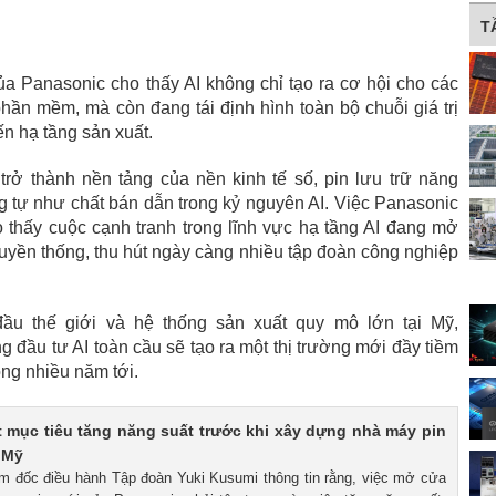
T
ủa Panasonic cho thấy AI không chỉ tạo ra cơ hội cho các
hần mềm, mà còn đang tái định hình toàn bộ chuỗi giá trị
ến hạ tầng sản xuất.
trở thành nền tảng của nền kinh tế số, pin lưu trữ năng
g tự như chất bán dẫn trong kỷ nguyên AI. Việc Panasonic
ho thấy cuộc cạnh tranh trong lĩnh vực hạ tầng AI đang mở
uyền thống, thu hút ngày càng nhiều tập đoàn công nghiệp
ầu thế giới và hệ thống sản xuất quy mô lớn tại Mỹ,
 đầu tư AI toàn cầu sẽ tạo ra một thị trường mới đầy tiềm
ng nhiều năm tới.
 mục tiêu tăng năng suất trước khi xây dựng nhà máy pin
 Mỹ
ám đốc điều hành Tập đoàn Yuki Kusumi thông tin rằng, việc mở cửa