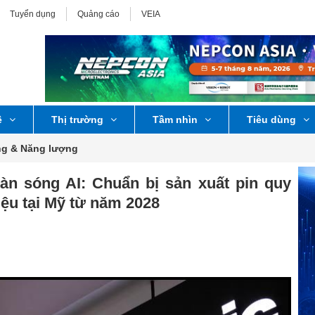
Tuyển dụng
Quảng cáo
VEIA
ệ
Thị trường
Tầm nhìn
Tiêu dùng
ng & Năng lượng
àn sóng AI: Chuẩn bị sản xuất pin quy
iệu tại Mỹ từ năm 2028