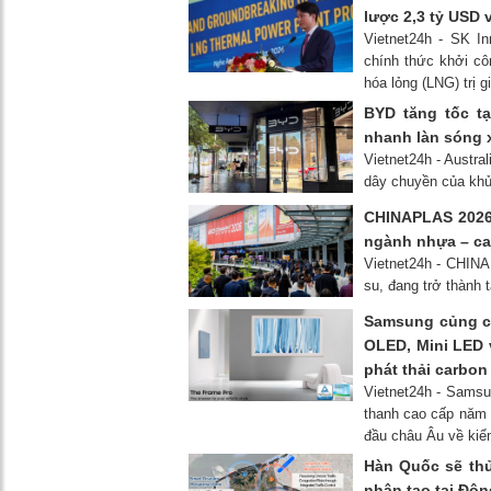
lược 2,3 tỷ USD 
Vietnet24h - SK I
chính thức khởi c
hóa lỏng (LNG) trị 
BYD tăng tốc tạ
nhanh làn sóng 
Vietnet24h - Austra
dây chuyền của khủ
CHINAPLAS 2026:
ngành nhựa – ca
Vietnet24h - CHINA
su, đang trở thành 
Samsung củng cố
OLED, Mini LED 
phát thải carbon
Vietnet24h - Sams
thanh cao cấp năm 
đầu châu Âu về kiể
Hàn Quốc sẽ thử
nhân tạo tại Đô