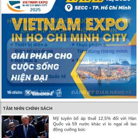
TẦM NHÌN CHÍNH SÁCH
Mỹ tuyên bố áp thuế 12,5% đối với Hàn
Quốc và 59 nước khác vì lo ngại về lao
động cưỡng bức