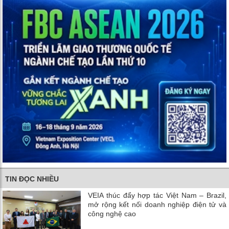
TIN ĐỌC NHIỀU
VEIA thúc đẩy hợp tác Việt Nam – Brazil,
mở rộng kết nối doanh nghiệp điện tử và
công nghệ cao