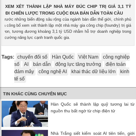
C XEM XÉT THÀNH LẬP NHÀ MÁY ĐÚC CHIP TRỊ GIÁ 3,1 TỶ
ỚC ĐI CHIẾN LƯỢC TRONG CUỘC ĐUA BÁN DẪN TOÀN CẦU
- Trước những biến động sâu rộng của ngành bán dẫn thế giới, chính phủ
a công bố xem xét thành lập một nhà máy gia công chip (foundry) trị giá
tỷ won, tương đương khoảng 3,1 tỷ USD nhằm hỗ trợ doanh nghiệp trong
ng cường năng lực cạnh tranh quốc gia.
Tags:
chuyển đổi số
Hàn Quốc
Việt Nam
công nghiệp
số
AI
bán dẫn
động lực tăng trưởng
điện toán
đám mây
công nghệ AI
khai thác dữ liệu lớn
kinh
tế số
TIN KHÁC CÙNG CHUYÊN MỤC
Hàn Quốc sẽ thành lập quỹ tương lai từ
nguồn thu bất ngờ từ chip điện tử
Nhà Trắng siết kiểm soát AI tiên tiến, giới