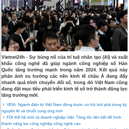
Vietnet24h - Sự bùng nổ của trí tuệ nhân tạo (AI) và xuất
khẩu công nghệ đã giúp ngành công nghiệp số Hàn
Quốc tăng trưởng mạnh trong năm 2024. Kết quả này
phản ánh xu hướng các nền kinh tế châu Á đang đẩy
nhanh quá trình chuyển đổi số, trong đó Việt Nam cũng
đang đặt mục tiêu phát triển kinh tế số trở thành động lực
tăng trưởng mới.
VEIA: Ngành điện tử Việt Nam đứng trước cơ hội bứt phá trong kỷ
nguyên AI và chuỗi cung ứng mới
FDI thế hệ mới và doanh nghiệp Việt: Tăng tốc liên kết để hình
thành năng lực công nghiệp công nghệ cao