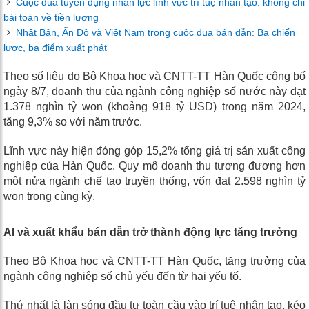
Cuộc đua tuyển dụng nhân lực lĩnh vực trí tuệ nhân tạo: không chỉ
bài toán về tiền lương
Nhật Bản, Ấn Độ và Việt Nam trong cuộc đua bán dẫn: Ba chiến
lược, ba điểm xuất phát
Theo số liệu do Bộ Khoa học và CNTT-TT Hàn Quốc công bố
ngày 8/7, doanh thu của ngành công nghiệp số nước này đạt
1.378 nghìn tỷ won (khoảng 918 tỷ USD) trong năm 2024,
tăng 9,3% so với năm trước.
Lĩnh vực này hiện đóng góp 15,2% tổng giá trị sản xuất công
nghiệp của Hàn Quốc. Quy mô doanh thu tương đương hơn
một nửa ngành chế tạo truyền thống, vốn đạt 2.598 nghìn tỷ
won trong cùng kỳ.
AI và xuất khẩu bán dẫn trở thành động lực tăng trưởng
Theo Bộ Khoa học và CNTT-TT Hàn Quốc, tăng trưởng của
ngành công nghiệp số chủ yếu đến từ hai yếu tố.
Thứ nhất là làn sóng đầu tư toàn cầu vào trí tuệ nhân tạo, kéo