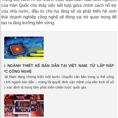
của Hàn Quốc cho thấy việc kết hợp giữa chính sách hỗ trợ
của nhà nước, đầu tư cho hạ tầng số và phát triển hệ sinh
thái doanh nghiệp công nghệ sẽ đóng vai trò quan trọng để
tạo ra tăng trưởng bền vững.
ỌNG NGÀNH THIẾT KẾ BÁN DẪN TẠI VIỆT NAM: TỪ LẮP RÁP
 LỰC CÔNG NGHỆ
 - Việt Nam đang chứng kiến một bước chuyển căn bản trong vị thế công
nh khi ngành bán dẫn – mảng lõi quyết định vận mệnh của nền kinh tế số
ược xác định là trọng tâm phát triển chiến lược quốc gia.