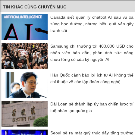
TIN KHÁC CÙNG CHUYÊN MỤC
Canada siết quản lý chatbot AI sau vụ xả
súng học đường, nhưng hiệu quả vẫn gây
tranh cãi
Samsung chi thưởng tới 400.000 USD cho
nhân viên bán dẫn, phản ánh sức nóng
chưa từng có của kỷ nguyên AI
Hàn Quốc cảnh báo lợi ích từ AI không thể
chỉ thuộc về các tập đoàn công nghệ
Đài Loan sẽ thành lập ủy ban chiến lược trí
tuệ nhân tạo quốc gia
Seoul sẽ ra mắt quỹ thúc đẩy tăng trưởng