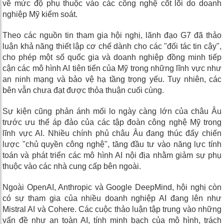
về mức độ phụ thuộc vào các công nghệ cốt lõi do doanh
nghiệp Mỹ kiểm soát.
Theo các nguồn tin tham gia hội nghị, lãnh đạo G7 đã thảo
luận khả năng thiết lập cơ chế dành cho các "đối tác tin cậy",
cho phép một số quốc gia và doanh nghiệp đồng minh tiếp
cận các mô hình AI tiên tiến của Mỹ trong những lĩnh vực như
an ninh mạng và bảo vệ hạ tầng trọng yếu. Tuy nhiên, các
bên vẫn chưa đạt được thỏa thuận cuối cùng.
Sự kiện cũng phản ánh mối lo ngày càng lớn của châu Âu
trước ưu thế áp đảo của các tập đoàn công nghệ Mỹ trong
lĩnh vực AI. Nhiều chính phủ châu Âu đang thúc đẩy chiến
lược "chủ quyền công nghệ", tăng đầu tư vào năng lực tính
toán và phát triển các mô hình AI nội địa nhằm giảm sự phụ
thuộc vào các nhà cung cấp bên ngoài.
Ngoài OpenAI, Anthropic và Google DeepMind, hội nghị còn
có sự tham gia của nhiều doanh nghiệp AI đang lên như
Mistral AI và Cohere. Các cuộc thảo luận tập trung vào những
vấn đề như an toàn AI, tính minh bạch của mô hình, trách