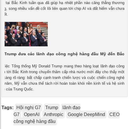
nh tại Bắc Kinh tuần qua đã giúp hạ nhiệt phần nào căng thẳng thương
ung, song nhiều vấn đề cốt lõi liên quan tới chip AI và đất hiếm vẫn chưa
uyết.
ng Trump đưa các lãnh đạo công nghệ hàng đầu Mỹ đến Bắc
 - Việc Tổng thống Mỹ Donald Trump mang theo hàng loạt lãnh đạo công
đầu tới Bắc Kinh trong chuyến thăm cấp nhà nước mới đây cho thấy một
y càng rõ ràng: bất chấp cạnh tranh chiến lược và cuộc chiến công nghệ
ều năm, Mỹ vẫn chưa thể tách rời hoàn toàn khỏi nền kinh tế và hệ sinh
nghệ của Trung Quốc.
Tags:
Hội nghị G7
Trump
lãnh đạo
G7
OpenAI
Anthropic
Google DeepMind
CEO
công nghệ hàng đầu