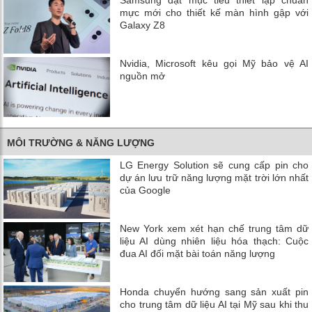
Samsung đặt mục tiêu thiết lập chuẩn
mực mới cho thiết kế màn hình gập với
Galaxy Z8
Nvidia, Microsoft kêu gọi Mỹ bảo vệ AI
nguồn mở
MÔI TRƯỜNG & NĂNG LƯỢNG
LG Energy Solution sẽ cung cấp pin cho
dự án lưu trữ năng lượng mặt trời lớn nhất
của Google
New York xem xét hạn chế trung tâm dữ
liệu AI dùng nhiên liệu hóa thạch: Cuộc
đua AI đối mặt bài toán năng lượng
Honda chuyển hướng sang sản xuất pin
cho trung tâm dữ liệu AI tại Mỹ sau khi thu