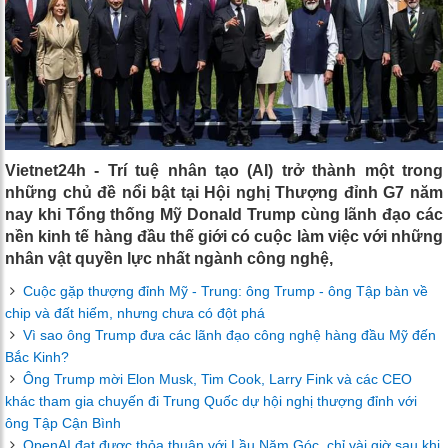
Vietnet24h - Trí tuệ nhân tạo (AI) trở thành một trong
những chủ đề nổi bật tại Hội nghị Thượng đỉnh G7 năm
nay khi Tổng thống Mỹ Donald Trump cùng lãnh đạo các
nền kinh tế hàng đầu thế giới có cuộc làm việc với những
nhân vật quyền lực nhất ngành công nghệ,
Cuộc gặp thượng đỉnh Mỹ - Trung: ông Trump - ông Tập bàn về
chip và đất hiếm, nhưng chưa có đột phá
Vì sao ông Trump đưa các lãnh đạo công nghệ hàng đầu Mỹ đến
Bắc Kinh?
Ông Trump mời Elon Musk, Tim Cook, Larry Fink và các CEO
khác tham gia chuyến đi Trung Quốc dự hội nghị thượng đỉnh với
ông Tập Cận Bình
OpenAI đạt được thỏa thuận với Lầu Năm Góc, chỉ vài giờ sau khi