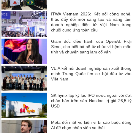
ITWA Vietnam 2026: Kết nối công nghệ,
thúc đẩy đổi mới sáng tạo và nâng tầm
doanh nghiệp điện tử Việt Nam trong
chuỗi cung ứng toàn cầu
Giám đốc điều hành của OpenAI, Fidji
Simo, cho biết bà sẽ từ chức vì bệnh mãn
tính và chuyển sang làm cố vấn
VEIA kết nối doanh nghiệp sản xuất thông
minh Trung Quốc tìm cơ hội đầu tư vào
Việt Nam
SK hynix lập kỷ lục IPO nước ngoài với đợt
chào bán trên sàn Nasdaq trị giá 26,5 tỷ
USD
Meta đối mặt vụ kiện vì bị cáo buộc dùng
AI để chọn nhân viên sa thải