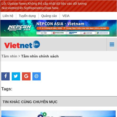
Lỗi: Update News:Không thể cập nhật dữ liệu vào đối tượng
Null:vietnet24h.SqlRepository.Data.New
Liên hệ
Tuyển dụng
Quảng cáo
VEIA
Tầm nhìn
Tầm nhìn chính sách
Tags:
TIN KHÁC CÙNG CHUYÊN MỤC