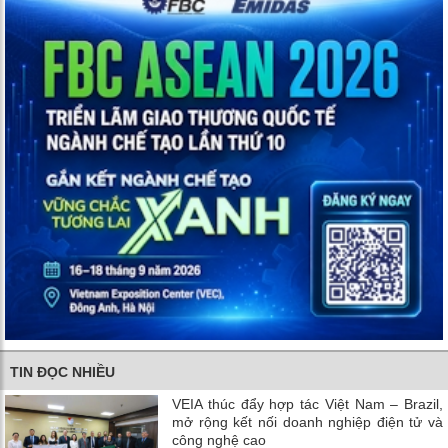
TIN ĐỌC NHIỀU
VEIA thúc đẩy hợp tác Việt Nam – Brazil,
mở rộng kết nối doanh nghiệp điện tử và
công nghệ cao