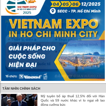
TẦM NHÌN CHÍNH SÁCH
Mỹ tuyên bố áp thuế 12,5% đối với Hàn
Quốc và 59 nước khác vì lo ngại về lao
động cưỡng bức