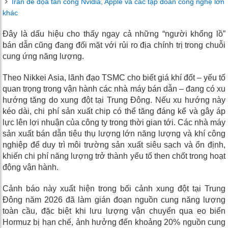
Iran đe dọa tấn công Nvidia, Apple và các tập đoàn công nghệ lớn
khác
Đây là dấu hiệu cho thấy ngay cả những “người khổng lồ”
bán dẫn cũng đang đối mặt với rủi ro địa chính trị trong chuỗi
cung ứng năng lượng.
Theo Nikkei Asia, lãnh đạo TSMC cho biết giá khí đốt – yếu tố
quan trọng trong vận hành các nhà máy bán dẫn – đang có xu
hướng tăng do xung đột tại Trung Đông. Nếu xu hướng này
kéo dài, chi phí sản xuất chip có thể tăng đáng kể và gây áp
lực lên lợi nhuận của công ty trong thời gian tới. Các nhà máy
sản xuất bán dẫn tiêu thụ lượng lớn năng lượng và khí công
nghiệp để duy trì môi trường sản xuất siêu sạch và ổn định,
khiến chi phí năng lượng trở thành yếu tố then chốt trong hoạt
động vận hành.
Cảnh báo này xuất hiện trong bối cảnh xung đột tại Trung
Đông năm 2026 đã làm gián đoạn nguồn cung năng lượng
toàn cầu, đặc biệt khi lưu lượng vận chuyển qua eo biển
Hormuz bị hạn chế, ảnh hưởng đến khoảng 20% nguồn cung