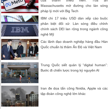
của thanh thiếu niên: Tòa án
Massachusetts mở đường cho làn sóng
pháp lý mới với Big Tech
IBM chi 17 triệu USD dàn xếp cáo buộc
phân biệt đối xử: Làn sóng điều chỉnh
chính sách DEI lan rộng trong ngành công
nghệ Mỹ
Các lãnh đạo doanh nghiệp hàng đầu Hàn
Quốc chuẩn bị thăm Ấn Độ và Việt Nam
Trung Quốc siết quản lý “digital human”:
Bước đi chiến lược trong kỷ nguyên AI
Iran đe dọa tấn công Nvidia, Apple và các
tập đoàn công nghệ lớn khác