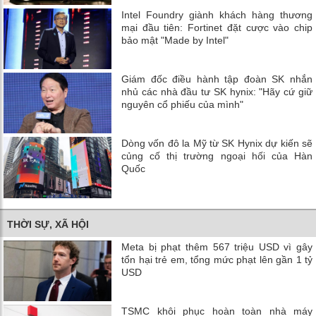
Intel Foundry giành khách hàng thương
mại đầu tiên: Fortinet đặt cược vào chip
bảo mật "Made by Intel"
Giám đốc điều hành tập đoàn SK nhắn
nhủ các nhà đầu tư SK hynix: "Hãy cứ giữ
nguyên cổ phiếu của mình"
Dòng vốn đô la Mỹ từ SK Hynix dự kiến ​​sẽ
củng cố thị trường ngoại hối của Hàn
Quốc
THỜI SỰ, XÃ HỘI
Meta bị phạt thêm 567 triệu USD vì gây
tổn hại trẻ em, tổng mức phạt lên gần 1 tỷ
USD
TSMC khôi phục hoàn toàn nhà máy