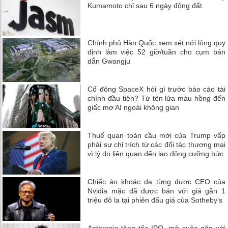
Kumamoto chỉ sau 6 ngày động đất
Chính phủ Hàn Quốc xem xét nới lỏng quy
định làm việc 52 giờ/tuần cho cụm bán
dẫn Gwangju
Cổ đông SpaceX hỏi gì trước báo cáo tài
chính đầu tiên? Từ tên lửa màu hồng đến
giấc mơ AI ngoài không gian
Thuế quan toàn cầu mới của Trump vấp
phải sự chỉ trích từ các đối tác thương mại
vì lý do liên quan đến lao động cưỡng bức
Chiếc áo khoác da từng được CEO của
Nvidia mặc đã được bán với giá gần 1
triệu đô la tại phiên đấu giá của Sotheby's
Anthropic tăng tốc IPO, mở cuộc gặp với