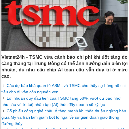
Vietnet24h - TSMC vừa cảnh báo chi phí khí đốt tăng do
căng thẳng tại Trung Đông có thể ảnh hưởng đến biên lợi
nhuận, dù nhu cầu chip AI toàn cầu vẫn duy trì ở mức
cao.
Các dự báo khả quan từ ASML và TSMC cho thấy sự bùng nổ chi
tiêu cho AI vẫn còn nguyên vẹn
Lợi nhuận quý đầu tiên của TSMC tăng 58%, vượt dự báo nhờ
nhu cầu về trí tuệ nhân tạo (AI) thúc đẩy doanh số kỷ lục
Cổ phiếu công nghệ châu Á tăng mạnh khi thỏa thuận ngừng bắn
giữa Mỹ và Iran làm giảm bớt lo ngại về sự gián đoạn giao thông
đường thủy