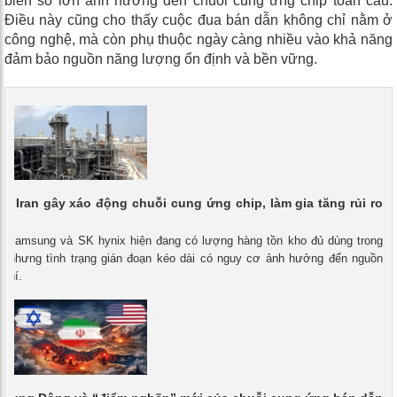
biến số lớn ảnh hưởng đến chuỗi cung ứng chip toàn cầu.
Điều này cũng cho thấy cuộc đua bán dẫn không chỉ nằm ở
công nghệ, mà còn phụ thuộc ngày càng nhiều vào khả năng
đảm bảo nguồn năng lượng ổn định và bền vững.
g Iran gây xáo động chuỗi cung ứng chip, làm gia tăng rủi ro
 - Samsung và SK hynix hiện đang có lượng hàng tồn kho đủ dùng trong
g, nhưng tình trạng gián đoạn kéo dài có nguy cơ ảnh hưởng đến nguồn
 phí.