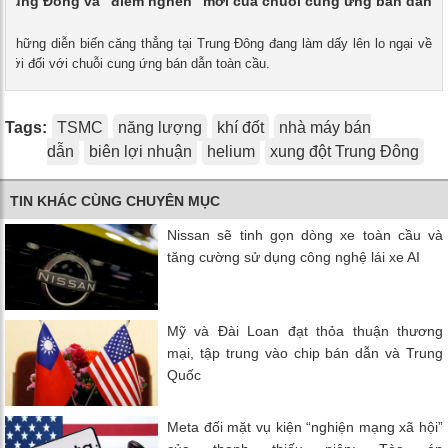
 Trung Đông và “điểm nghẽn” mới của chuỗi cung ứng bán dẫn
- Những diễn biến căng thẳng tại Trung Đông đang làm dấy lên lo ngại về
mới đối với chuỗi cung ứng bán dẫn toàn cầu.
Tags:
TSMC
năng lượng
khí đốt
nhà máy bán
dẫn
biên lợi nhuận
helium
xung đột Trung Đông
TIN KHÁC CÙNG CHUYÊN MỤC
Nissan sẽ tinh gọn dòng xe toàn cầu và
tăng cường sử dụng công nghệ lái xe AI
Mỹ và Đài Loan đạt thỏa thuận thương
mại, tập trung vào chip bán dẫn và Trung
Quốc
Meta đối mặt vụ kiện “nghiện mạng xã hội”