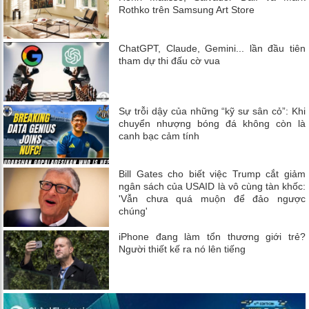
Rothko trên Samsung Art Store
ChatGPT, Claude, Gemini... lần đầu tiên
tham dự thi đấu cờ vua
Sự trỗi dậy của những “kỹ sư sân cỏ”: Khi
chuyển nhượng bóng đá không còn là
canh bạc cảm tính
Bill Gates cho biết việc Trump cắt giảm
ngân sách của USAID là vô cùng tàn khốc:
'Vẫn chưa quá muộn để đảo ngược
chúng'
iPhone đang làm tổn thương giới trẻ?
Người thiết kế ra nó lên tiếng