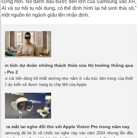
cứng mới. Nó đánh dấu bước tiến lớn của Samsung vào XR,
AI và sự hội tụ nội dung, có thể định hình lại hệ sinh thái số,”
một nguồn tin ngành giấu tên nhận định.
hân tích dự đoán những thách thức của thị trường thông qua
ion Pro 2
- Sự cải tiến đáng kể nhất dường như nằm ở cấu trúc bên trong của thiết
Pro 2 dự kiến ​​sẽ được trang bị chip M4 của Apple
ẽ ra mắt tai nghe đối thủ với Apple Vision Pro trong năm nay
 - Samsung đã hé lộ về chiếc tai nghe này vào năm 2024 nhưng lần đầu