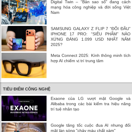
Digital Twin – “Bản sao số” đang cách
mạng hóa công nghiệp và đời sống Việt
Nam
SAMSUNG GALAXY Z FLIP 7 “ĐỐI ĐẦU”
IPHONE 17 PRO: “SIÊU PHẨM” NÀO
XỨNG ĐÁNG 1.099 USD NHẤT NĂM
2025?
Meta Connect 2025: Kính thông minh tích
hợp AI chiếm vị trí trung tâm
TIÊU ĐIỂM CÔNG NGHỆ
Exaone của LG vượt mặt Google và
Alibaba trong các bài kiểm tra hiệu năng
trí tuệ nhân tạo
Google tăng tốc cuộc đua AI nhưng đối
mặt làn sóng "chảy máu chất xám"