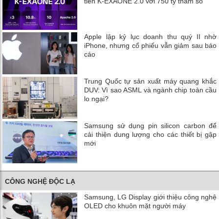
tiến K-EXAONE 2.0 với 750 tỷ tham số
Apple lập kỷ lục doanh thu quý II nhờ
iPhone, nhưng cổ phiếu vẫn giảm sau báo
cáo
Trung Quốc tự sản xuất máy quang khắc
DUV: Vì sao ASML và ngành chip toàn cầu
lo ngại?
Samsung sử dụng pin silicon carbon để
cải thiện dung lượng cho các thiết bị gập
mới
CÔNG NGHỆ ĐỘC LẠ
Samsung, LG Display giới thiệu công nghệ
OLED cho khuôn mặt người máy