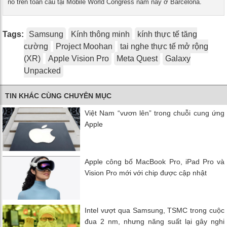
hiệu nó trên toàn cầu tại Mobile World Congress năm nay ở Barcelona.
Tags:
Samsung
Kính thông minh
kính thực tế tăng
cường
Project Moohan
tai nghe thực tế mở rộng
(XR)
Apple Vision Pro
Meta Quest
Galaxy
Unpacked
TIN KHÁC CÙNG CHUYÊN MỤC
Việt Nam “vươn lên” trong chuỗi cung ứng
Apple
Apple công bố MacBook Pro, iPad Pro và
Vision Pro mới với chip được cập nhật
Intel vượt qua Samsung, TSMC trong cuộc
đua 2 nm, nhưng năng suất lại gây nghi