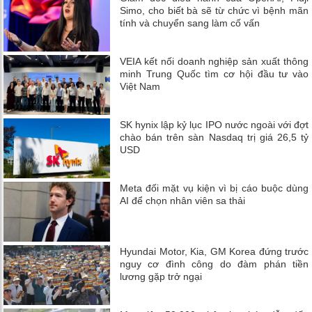
Simo, cho biết bà sẽ từ chức vì bệnh mãn
tính và chuyển sang làm cố vấn
VEIA kết nối doanh nghiệp sản xuất thông
minh Trung Quốc tìm cơ hội đầu tư vào
Việt Nam
SK hynix lập kỷ lục IPO nước ngoài với đợt
chào bán trên sàn Nasdaq trị giá 26,5 tỷ
USD
Meta đối mặt vụ kiện vì bị cáo buộc dùng
AI để chọn nhân viên sa thải
Hyundai Motor, Kia, GM Korea đứng trước
nguy cơ đình công do đàm phán tiền
lương gặp trở ngại