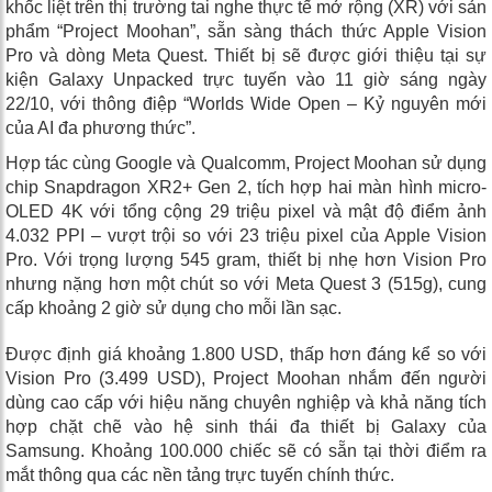
khốc liệt trên thị trường tai nghe thực tế mở rộng (XR) với sản
phẩm “Project Moohan”, sẵn sàng thách thức Apple Vision
Pro và dòng Meta Quest. Thiết bị sẽ được giới thiệu tại sự
kiện Galaxy Unpacked trực tuyến vào 11 giờ sáng ngày
22/10, với thông điệp “Worlds Wide Open – Kỷ nguyên mới
của AI đa phương thức”.
Hợp tác cùng Google và Qualcomm, Project Moohan sử dụng
chip Snapdragon XR2+ Gen 2, tích hợp hai màn hình micro-
OLED 4K với tổng cộng 29 triệu pixel và mật độ điểm ảnh
4.032 PPI – vượt trội so với 23 triệu pixel của Apple Vision
Pro. Với trọng lượng 545 gram, thiết bị nhẹ hơn Vision Pro
nhưng nặng hơn một chút so với Meta Quest 3 (515g), cung
cấp khoảng 2 giờ sử dụng cho mỗi lần sạc.
Được định giá khoảng 1.800 USD, thấp hơn đáng kể so với
Vision Pro (3.499 USD), Project Moohan nhắm đến người
dùng cao cấp với hiệu năng chuyên nghiệp và khả năng tích
hợp chặt chẽ vào hệ sinh thái đa thiết bị Galaxy của
Samsung. Khoảng 100.000 chiếc sẽ có sẵn tại thời điểm ra
mắt thông qua các nền tảng trực tuyến chính thức.