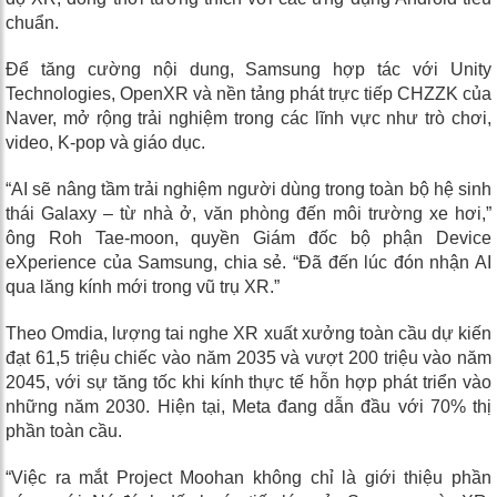
chuẩn.
Để tăng cường nội dung, Samsung hợp tác với Unity
Technologies, OpenXR và nền tảng phát trực tiếp CHZZK của
Naver, mở rộng trải nghiệm trong các lĩnh vực như trò chơi,
video, K-pop và giáo dục.
“AI sẽ nâng tầm trải nghiệm người dùng trong toàn bộ hệ sinh
thái Galaxy – từ nhà ở, văn phòng đến môi trường xe hơi,”
ông Roh Tae-moon, quyền Giám đốc bộ phận Device
eXperience của Samsung, chia sẻ. “Đã đến lúc đón nhận AI
qua lăng kính mới trong vũ trụ XR.”
Theo Omdia, lượng tai nghe XR xuất xưởng toàn cầu dự kiến
đạt 61,5 triệu chiếc vào năm 2035 và vượt 200 triệu vào năm
2045, với sự tăng tốc khi kính thực tế hỗn hợp phát triển vào
những năm 2030. Hiện tại, Meta đang dẫn đầu với 70% thị
phần toàn cầu.
“Việc ra mắt Project Moohan không chỉ là giới thiệu phần