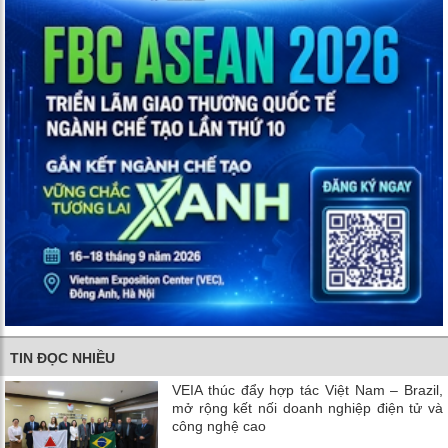
TIN ĐỌC NHIỀU
VEIA thúc đẩy hợp tác Việt Nam – Brazil,
mở rộng kết nối doanh nghiệp điện tử và
công nghệ cao