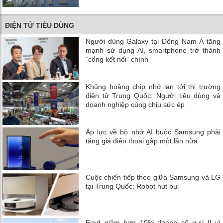
ĐIỆN TỬ TIÊU DÙNG
Người dùng Galaxy tại Đông Nam Á tăng
mạnh sử dụng AI, smartphone trở thành
“cổng kết nối” chính
Khủng hoảng chip nhớ lan tới thị trường
điện tử Trung Quốc: Người tiêu dùng và
doanh nghiệp cùng chịu sức ép
Áp lực về bộ nhớ AI buộc Samsung phải
tăng giá điện thoại gập một lần nữa
Cuộc chiến tiếp theo giữa Samsung và LG
tại Trung Quốc: Robot hút bụi
Ford giảm hơn 10% doanh số quý II vì