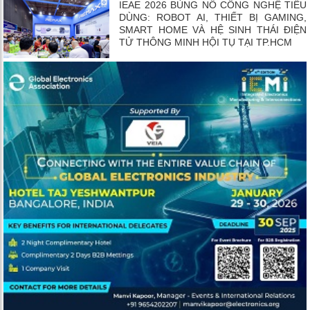
IEAE 2026 BÙNG NỔ CÔNG NGHỆ TIÊU
DÙNG: ROBOT AI, THIẾT BỊ GAMING,
SMART HOME VÀ HỆ SINH THÁI ĐIỆN
TỬ THÔNG MINH HỘI TỤ TẠI TP.HCM