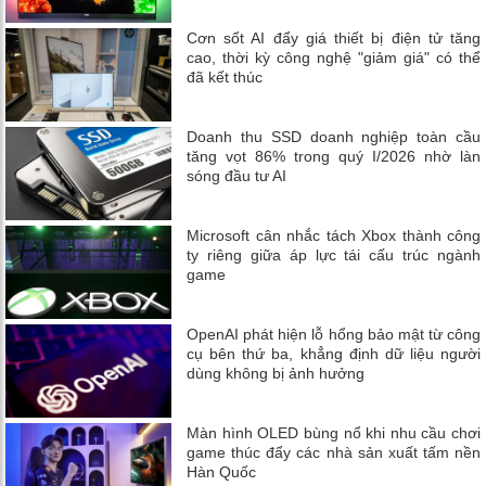
Cơn sốt AI đẩy giá thiết bị điện tử tăng
cao, thời kỳ công nghệ "giảm giá" có thể
đã kết thúc
Doanh thu SSD doanh nghiệp toàn cầu
tăng vọt 86% trong quý I/2026 nhờ làn
sóng đầu tư AI
Microsoft cân nhắc tách Xbox thành công
ty riêng giữa áp lực tái cấu trúc ngành
game
OpenAI phát hiện lỗ hổng bảo mật từ công
cụ bên thứ ba, khẳng định dữ liệu người
dùng không bị ảnh hưởng
Màn hình OLED bùng nổ khi nhu cầu chơi
game thúc đẩy các nhà sản xuất tấm nền
Hàn Quốc