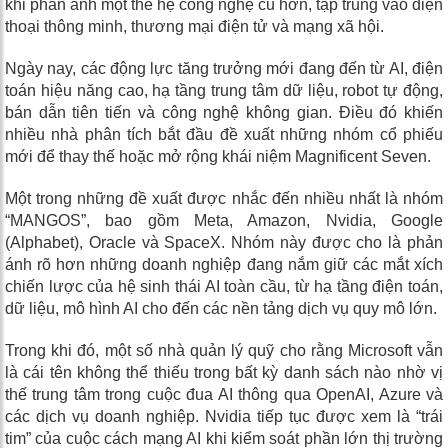
khi phản ánh một thế hệ công nghệ cũ hơn, tập trung vào điện
thoại thông minh, thương mại điện tử và mạng xã hội.
Ngày nay, các động lực tăng trưởng mới đang đến từ AI, điện
toán hiệu năng cao, hạ tầng trung tâm dữ liệu, robot tự động,
bán dẫn tiên tiến và công nghệ không gian. Điều đó khiến
nhiều nhà phân tích bắt đầu đề xuất những nhóm cổ phiếu
mới để thay thế hoặc mở rộng khái niệm Magnificent Seven.
Một trong những đề xuất được nhắc đến nhiều nhất là nhóm
“MANGOS”, bao gồm Meta, Amazon, Nvidia, Google
(Alphabet), Oracle và SpaceX. Nhóm này được cho là phản
ánh rõ hơn những doanh nghiệp đang nắm giữ các mắt xích
chiến lược của hệ sinh thái AI toàn cầu, từ hạ tầng điện toán,
dữ liệu, mô hình AI cho đến các nền tảng dịch vụ quy mô lớn.
Trong khi đó, một số nhà quản lý quỹ cho rằng Microsoft vẫn
là cái tên không thể thiếu trong bất kỳ danh sách nào nhờ vị
thế trung tâm trong cuộc đua AI thông qua OpenAI, Azure và
các dịch vụ doanh nghiệp. Nvidia tiếp tục được xem là “trái
tim” của cuộc cách mạng AI khi kiểm soát phần lớn thị trường