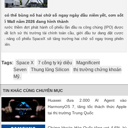
X có thể bùng nổ hai chữ số ngay ngày đầu niêm yết, cơn sốt
Phố Wall năm 2026 đang hình thành
 - Trước thềm đợt phát hành cổ phiếu lần đầu ra công chúng (IPO) được
 nhất lịch sử thị trường tài chính toàn cầu, giới đầu tư đang đặt cược
hả năng cổ phiếu SpaceX sẽ tăng trưởng hai chữ số ngay trong phiên
u tiên.
Tags:
Space X
7 công ty kỳ diệu
Magnificent
Seven
Thung lũng Silicon
thị trường chứng khoán
Mỹ.
TIN KHÁC CÙNG CHUYÊN MỤC
Huawei đưa 2.000 AI Agent vào
HarmonyOS 7, tăng tốc thách thức Apple
tại thị trường Trung Quốc
Chứng khoán Hàn Quốc tăng vọt 4,6%, kỳ