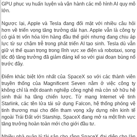
GPU phục vụ huấn luyện và vận hành các mô hình AI quy mô
lớn.
Ngược lại, Apple và Tesla đang đối mặt với nhiều câu hỏi
hơn về triển vọng tăng trưởng dài hạn. Apple vẫn là công ty
có giá trị vốn hóa lớn hàng đầu thế giới nhưng đang chịu áp
lực từ sự chậm trễ trong phát triển AI tạo sinh. Tesla dù vẫn
giữ vị thế quan trọng trong lĩnh vực xe điện và robotaxi, song
tốc độ tăng trưởng đã giảm đáng kể so với giai đoạn bùng nổ
trước đây.
Điểm khác biệt lớn nhất của SpaceX so với các thành viên
truyền thống của Magnificent Seven nằm ở việc công ty
không chỉ là một doanh nghiệp công nghệ mà còn sở hữu hệ
sinh thái hạ tầng chiến lược. Từ mạng Internet vệ tinh
Starlink, các tên lửa tái sử dụng Falcon, hệ thống phóng vệ
tinh thương mại cho đến tham vọng xây dựng nền kinh tế
ngoài Trái Đất với Starship, SpaceX đang mở ra một lĩnh vực
tăng trưởng hoàn toàn mới cho giới đầu tư.
Nhiều nhà quản lý tài sản cho rằng SpaceX đại diện cho làn