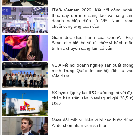
ITWA Vietnam 2026: Kết nối công nghệ,
thúc đẩy đổi mới sáng tạo và nâng tầm
doanh nghiệp điện tử Việt Nam trong
chuỗi cung ứng toàn cầu
Giám đốc điều hành của OpenAI, Fidji
Simo, cho biết bà sẽ từ chức vì bệnh mãn
tính và chuyển sang làm cố vấn
VEIA kết nối doanh nghiệp sản xuất thông
minh Trung Quốc tìm cơ hội đầu tư vào
Việt Nam
SK hynix lập kỷ lục IPO nước ngoài với đợt
chào bán trên sàn Nasdaq trị giá 26,5 tỷ
USD
Meta đối mặt vụ kiện vì bị cáo buộc dùng
AI để chọn nhân viên sa thải