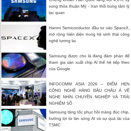
vọng thỏa thuận Mỹ - Iran thổi bùng tâm lý
lạc quan
Hanmi Semiconductor đầu tư vào SpaceX,
mở rộng hiện diện trong hệ sinh thái công
nghệ tương lai
Samsung được cho là đang đàm phán để
tham gia sản xuất chip AI thế hệ tiếp theo
của Google
INFOCOMM ASIA 2026 – ĐIỂM HẸN
CÔNG NGHỆ HÀNG ĐẦU CHÂU Á VỀ
NGHE NHÌN CHUYÊN NGHIỆP VÀ TRẢI
NGHIỆM SỐ
Samsung tăng tốc phục hồi mảng đúc chip,
hưởng lợi từ làn sóng AI và sự quá tải của
TSMC