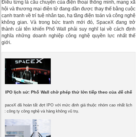
Điều từng là câu chuyện của điện thoại thông minh, mạng xã
hội và thương mại điện tử đang dần được thay thế bằng cuộc
cạnh tranh về trí tuệ nhân tạo, hạ tầng điện toán và công nghệ
không gian. Và trong bức tranh mới đó, SpaceX đang trở
thành cái tên khiến Phố Wall phải suy nghĩ lại về cách định
nghĩa những doanh nghiệp công nghệ quyền lực nhất thế
giới.
u IPO lịch sử: Phố Wall chờ phép thử lớn tiếp theo của đế chế
k
- SpaceX đã hoàn tất đợt IPO với mức định giá thuộc nhóm cao nhất lịch
một công ty công nghệ và hàng không vũ trụ.