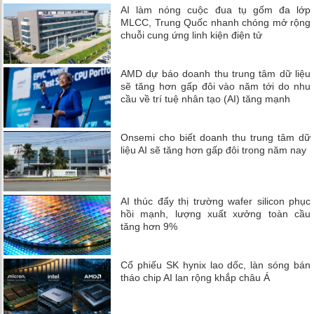
AI làm nóng cuộc đua tụ gốm đa lớp
MLCC, Trung Quốc nhanh chóng mở rộng
chuỗi cung ứng linh kiện điện tử
AMD dự báo doanh thu trung tâm dữ liệu
sẽ tăng hơn gấp đôi vào năm tới do nhu
cầu về trí tuệ nhân tạo (AI) tăng mạnh
Onsemi cho biết doanh thu trung tâm dữ
liệu AI sẽ tăng hơn gấp đôi trong năm nay
AI thúc đẩy thị trường wafer silicon phục
hồi mạnh, lượng xuất xưởng toàn cầu
tăng hơn 9%
Cổ phiếu SK hynix lao dốc, làn sóng bán
tháo chip AI lan rộng khắp châu Á