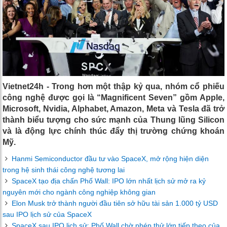
Vietnet24h - Trong hơn một thập kỷ qua, nhóm cổ phiếu
công nghệ được gọi là “Magnificent Seven” gồm Apple,
Microsoft, Nvidia, Alphabet, Amazon, Meta và Tesla đã trở
thành biểu tượng cho sức mạnh của Thung lũng Silicon
và là động lực chính thúc đẩy thị trường chứng khoán
Mỹ.
Hanmi Semiconductor đầu tư vào SpaceX, mở rộng hiện diện
trong hệ sinh thái công nghệ tương lai
SpaceX tạo địa chấn Phố Wall: IPO lớn nhất lịch sử mở ra kỷ
nguyên mới cho ngành công nghiệp không gian
Elon Musk trở thành người đầu tiên sở hữu tài sản 1.000 tỷ USD
sau IPO lịch sử của SpaceX
SpaceX sau IPO lịch sử: Phố Wall chờ phép thử lớn tiếp theo của