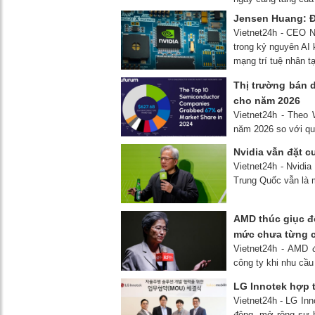
Jensen Huang: Đ
Vietnet24h - CEO Nv
trong kỷ nguyên AI 
mạng trí tuệ nhân t
Thị trường bán d
cho năm 2026
Vietnet24h - Theo
năm 2026 so với quý
Nvidia vẫn đặt c
Vietnet24h - Nvidia
Trung Quốc vẫn là m
AMD thúc giục đố
mức chưa từng 
Vietnet24h - AMD 
công ty khi nhu cầu
LG Innotek hợp tá
Vietnet24h - LG Inn
động, mở rộng sự h