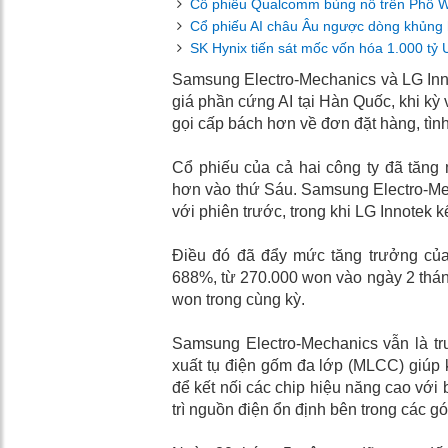
Cổ phiếu Qualcomm bùng nổ trên Phố Wall
Cổ phiếu AI châu Âu ngược dòng khủng h
SK Hynix tiến sát mốc vốn hóa 1.000 tỷ 
Samsung Electro-Mechanics và LG Inno
giá phần cứng AI tại Hàn Quốc, khi kỳ 
gọi cấp bách hơn về đơn đặt hàng, tình
Cổ phiếu của cả hai công ty đã tăng
hơn vào thứ Sáu. Samsung Electro-Me
với phiên trước, trong khi LG Innotek 
Điều đó đã đẩy mức tăng trưởng của
688%, từ 270.000 won vào ngày 2 thán
won trong cùng kỳ.
Samsung Electro-Mechanics vẫn là tr
xuất tụ điện gốm đa lớp (MLCC) giúp 
để kết nối các chip hiệu năng cao với 
trì nguồn điện ổn định bên trong các gói