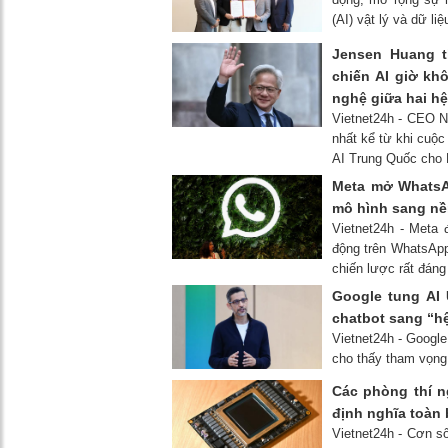
(AI) vật lý và dữ liệ
Jensen Huang t
chiến AI giờ kh
nghệ giữa hai hệ
Vietnet24h - CEO N
nhất kể từ khi cuộc
AI Trung Quốc cho 
Meta mở WhatsAp
mô hình sang nề
Vietnet24h - Meta 
động trên WhatsApp
chiến lược rất đáng
Google tung AI 
chatbot sang “hệ
Vietnet24h - Google
cho thấy tham vọng
Các phòng thí n
định nghĩa toàn 
Vietnet24h - Cơn s