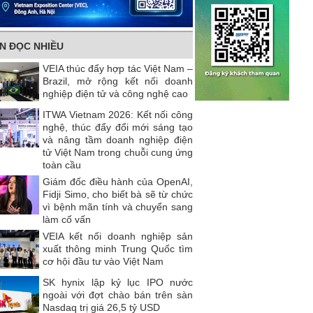
IN ĐỌC NHIỀU
VEIA thúc đẩy hợp tác Việt Nam –
Brazil, mở rộng kết nối doanh
nghiệp điện tử và công nghệ cao
ITWA Vietnam 2026: Kết nối công
nghệ, thúc đẩy đổi mới sáng tạo
và nâng tầm doanh nghiệp điện
tử Việt Nam trong chuỗi cung ứng
toàn cầu
Giám đốc điều hành của OpenAI,
Fidji Simo, cho biết bà sẽ từ chức
vì bệnh mãn tính và chuyển sang
làm cố vấn
VEIA kết nối doanh nghiệp sản
xuất thông minh Trung Quốc tìm
cơ hội đầu tư vào Việt Nam
SK hynix lập kỷ lục IPO nước
ngoài với đợt chào bán trên sàn
Nasdaq trị giá 26,5 tỷ USD