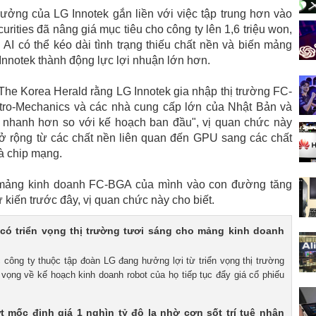
rưởng của LG Innotek gắn liền với việc tập trung hơn vào
rities đã nâng giá mục tiêu cho công ty lên 1,6 triệu won,
 AI có thể kéo dài tình trạng thiếu chất nền và biến mảng
Innotek thành động lực lợi nhuận lớn hơn.
The Korea Herald rằng LG Innotek gia nhập thị trường FC-
o-Mechanics và các nhà cung cấp lớn của Nhật Bản và
 nhanh hơn so với kế hoạch ban đầu", vị quan chức này
mở rộng từ các chất nền liên quan đến GPU sang các chất
à chip mạng.
 mảng kinh doanh FC-BGA của mình vào con đường tăng
iến ​​trước đây, vị quan chức này cho biết.
có triển vọng thị trường tươi sáng cho mảng kinh doanh
c công ty thuộc tập đoàn LG đang hưởng lợi từ triển vọng thị trường
 vọng về kế hoạch kinh doanh robot của họ tiếp tục đẩy giá cổ phiếu
 mốc định giá 1 nghìn tỷ đô la nhờ cơn sốt trí tuệ nhân