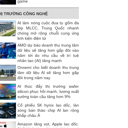
game
HỊ TRƯỜNG CÔNG NGHỆ
AI làm nóng cuộc đua tụ gốm đa
lớp MLCC, Trung Quốc nhanh
chóng mở rộng chuỗi cung ứng
linh kiện điện tử
AMD dự báo doanh thu trung tâm
dữ liệu sẽ tăng hơn gấp đôi vào
năm tới do nhu cầu về trí tuệ
nhân tạo (AI) tăng mạnh
Onsemi cho biết doanh thu trung
tâm dữ liệu AI sẽ tăng hơn gấp
đôi trong năm nay
AI thúc đẩy thị trường wafer
silicon phục hồi mạnh, lượng xuất
xưởng toàn cầu tăng hơn 9%
Cổ phiếu SK hynix lao dốc, làn
sóng bán tháo chip AI lan rộng
khắp châu Á
Amazon tăng vọt, Apple lao dốc: