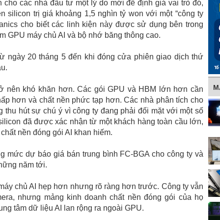
cho các nhà đầu tư một lý do mới để định giá vai trò đó,
 silicon trị giá khoảng 1,5 nghìn tỷ won với một “công ty
nics cho biết các linh kiện này được sử dụng bên trong
ồm GPU máy chủ AI và bộ nhớ băng thông cao.
ừ ngày 20 tháng 5 đến khi đóng cửa phiên giao dịch thứ
áu.
M
trở nên khó khăn hơn. Các gói GPU và HBM lớn hơn cần
hấp hơn và chất nền phức tạp hơn. Các nhà phân tích cho
thu hút sự chú ý vì công ty đang phải đối mặt với một số
 silicon đã được xác nhận từ một khách hàng toàn cầu lớn,
 chất nền đóng gói AI khan hiếm.
ng mức dự báo giá bán trung bình FC-BGA cho công ty và
những năm tới.
 máy chủ AI hẹp hơn nhưng rõ ràng hơn trước. Công ty vẫn
era, nhưng mảng kinh doanh chất nền đóng gói của họ
rung tâm dữ liệu AI lan rộng ra ngoài GPU.