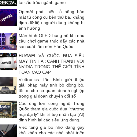
tái cấu trúc ngành game
OpenAI phát hiện lỗ hổng bảo
mật từ công cụ bên thứ ba, khẳng
định dữ liệu người dùng không bị
ảnh hưởng
Màn hình OLED bùng nổ khi nhu
cầu chơi game thúc đẩy các nhà
sản xuất tấm nền Hàn Quốc
HUAWEI VÀ CUỘC ĐUA SIÊU
MÁY TÍNH AI: CẠNH TRANH VỚI
NVIDIA TRONG THẾ GIỚI TÍNH
TOÁN CAO CẤP
Viettronics Tân Bình giới thiệu
giải pháp máy tính bộ đồng bộ,
tối ưu cho cơ quan, doanh nghiệp
trong giai đoạn chuyển đổi số
Các ông lớn công nghệ Trung
Quốc tham gia cuộc đua "thương
mại đại lý" khi trí tuệ nhân tạo (AI)
định hình lại các siêu ứng dụng.
Việc tăng giá bộ nhớ đang gây
khó khăn cho các nhà phát triển