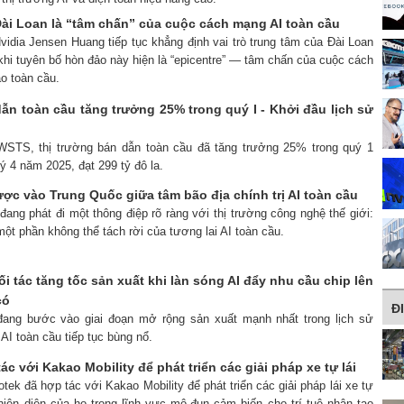
ài Loan là “tâm chấn” của cuộc cách mạng AI toàn cầu
idia Jensen Huang tiếp tục khẳng định vai trò trung tâm của Đài Loan
khi tuyên bố hòn đảo này hiện là “epicentre” — tâm chấn của cuộc cách
ạo toàn cầu.
ẫn toàn cầu tăng trưởng 25% trong quý I - Khởi đầu lịch sử
 WSTS, thị trường bán dẫn toàn cầu đã tăng trưởng 25% trong quý 1
 4 năm 2025, đạt 299 tỷ đô la.
ược vào Trung Quốc giữa tâm bão địa chính trị AI toàn cầu
 đang phát đi một thông điệp rõ ràng với thị trường công nghệ thế giới:
ột phần không thể tách rời của tương lai AI toàn cầu.
i tác tăng tốc sản xuất khi làn sóng AI đẩy nhu cầu chip lên
có
Đ
đang bước vào giai đoạn mở rộng sản xuất mạnh nhất trong lịch sử
 AI toàn cầu tiếp tục bùng nổ.
c với Kakao Mobility để phát triển các giải pháp xe tự lái
otek đã hợp tác với Kakao Mobility để phát triển các giải pháp lái xe tự
iện diện của họ trong lĩnh vực mô-đun cảm biến cho trí tuệ nhân tạo