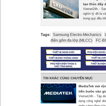
tạo thúc đẩy đ
Vietnet24h - Sa
nghìn tỷ đô la 
trong quý đầu ti
Tags:
Samsung Electro-Mechanics
điện gốm đa lớp (MLCC)
FC-B
TIN KHÁC CÙNG CHUYÊN MỤC
MediaTek mở rộng
tiến bước vào gi
Vietnet24h - Tập đ
dụng công nghệ đón
ngày càng tăng của 