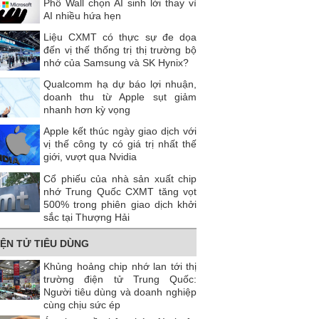
Phố Wall chọn AI sinh lời thay vì
AI nhiều hứa hẹn
Liệu CXMT có thực sự đe dọa
đến vị thế thống trị thị trường bộ
nhớ của Samsung và SK Hynix?
Qualcomm hạ dự báo lợi nhuận,
doanh thu từ Apple sụt giảm
nhanh hơn kỳ vọng
Apple kết thúc ngày giao dịch với
vị thế công ty có giá trị nhất thế
giới, vượt qua Nvidia
Cổ phiếu của nhà sản xuất chip
nhớ Trung Quốc CXMT tăng vọt
500% trong phiên giao dịch khởi
sắc tại Thượng Hải
IỆN TỬ TIÊU DÙNG
Khủng hoảng chip nhớ lan tới thị
trường điện tử Trung Quốc:
Người tiêu dùng và doanh nghiệp
cùng chịu sức ép