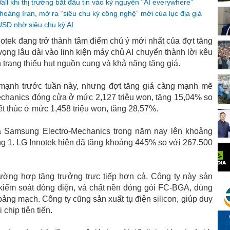
 khi thị trường bắt đầu tin vào kỷ nguyên “AI everywhere”
oảng Iran, mở ra “siêu chu kỳ công nghệ” mới của lục địa già
USD nhờ siêu chu kỳ AI
tek đang trở thành tâm điểm chú ý mới nhất của đợt tăng
vọng lâu dài vào linh kiện máy chủ AI chuyển thành lời kêu
 trạng thiếu hụt nguồn cung và khả năng tăng giá.
 mạnh trước tuần này, nhưng đợt tăng giá càng mạnh mẽ
chanics đóng cửa ở mức 2,127 triệu won, tăng 15,04% so
kết thúc ở mức 1,458 triệu won, tăng 28,57%.
 Samsung Electro-Mechanics trong năm nay lên khoảng
g 1. LG Innotek hiện đã tăng khoảng 445% so với 267.500
ường hợp tăng trưởng trực tiếp hơn cả. Công ty này sản
kiểm soát dòng điện, và chất nền đóng gói FC-BGA, dùng
bảng mạch. Công ty cũng sản xuất tụ điện silicon, giúp duy
 chip tiên tiến.