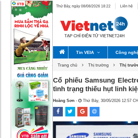
Thứ Bảy, ngày 08/08/2026 18:22
Liên hệ
Tin VEIA
Công ngh
Trang chủ
Thị trường
Thị trư
Cổ phiếu Samsung Electro
tình trạng thiếu hụt linh ki
Hoàng Sơn
-
Thứ Bảy, 30/05/2026 12:57 C