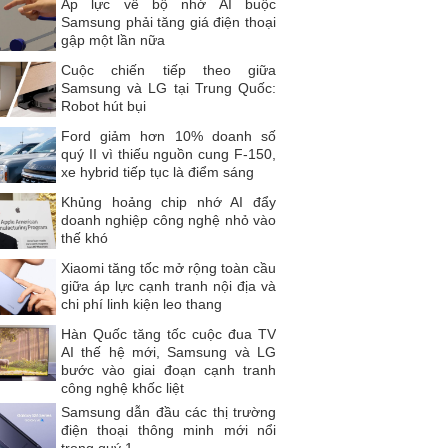
Áp lực về bộ nhớ AI buộc
Samsung phải tăng giá điện thoại
gập một lần nữa
Cuộc chiến tiếp theo giữa
Samsung và LG tại Trung Quốc:
Robot hút bụi
Ford giảm hơn 10% doanh số
quý II vì thiếu nguồn cung F-150,
xe hybrid tiếp tục là điểm sáng
Khủng hoảng chip nhớ AI đẩy
doanh nghiệp công nghệ nhỏ vào
thế khó
Xiaomi tăng tốc mở rộng toàn cầu
giữa áp lực cạnh tranh nội địa và
chi phí linh kiện leo thang
Hàn Quốc tăng tốc cuộc đua TV
AI thế hệ mới, Samsung và LG
bước vào giai đoạn cạnh tranh
công nghệ khốc liệt
Samsung dẫn đầu các thị trường
điện thoại thông minh mới nổi