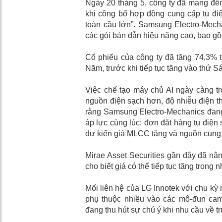
Ngày 20 tháng 5, công ty đã mang đến 
khi công bố hợp đồng cung cấp tụ điện
toàn cầu lớn”. Samsung Electro-Mecha
các gói bán dẫn hiệu năng cao, bao g
Cổ phiếu của công ty đã tăng 74,3% t
Năm, trước khi tiếp tục tăng vào thứ S
Việc chế tạo máy chủ AI ngày càng 
nguồn điện sạch hơn, độ nhiễu điện t
rằng Samsung Electro-Mechanics đang 
áp lực cùng lúc: đơn đặt hàng tụ điện
dự kiến ​​giá MLCC tăng và nguồn cung
Mirae Asset Securities gần đây đã nâ
cho biết giá có thể tiếp tục tăng trong 
Mối liên hệ của LG Innotek với chu kỳ
phụ thuộc nhiều vào các mô-đun cam
đang thu hút sự chú ý khi nhu cầu về t