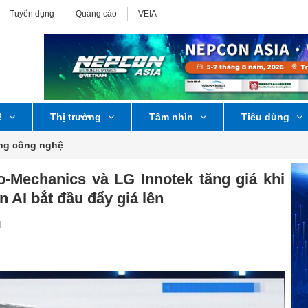
Tuyển dụng
Quảng cáo
VEIA
ệ
Thị trường
Tầm nhìn
Tiêu dùng
ờng công nghệ
-Mechanics và LG Innotek tăng giá khi
ện AI bắt đầu đẩy giá lên
H