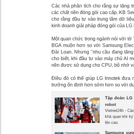
Các nhà phân tích cho rằng sự tăng t
các chất nền đóng gói cao cấp. KB Secu
cho rằng đầu tư vào trung tâm dữ liệu
kinh doanh giải pháp đóng gói của LG 
Một quan chức trong ngành nói với tờ 
BGA muộn hơn so với Samsung Electr
Đài Loan. Nhưng "nhu cầu đang tăng
cho biết, khi đầu tư vào máy chủ AI 
nền được sử dụng cho CPU, bộ nhớ v
Điều đó có thể giúp LG Innotek đưa
trưởng ổn định hơn sớm hơn so với dự k
Tập đoàn LG 
robot
Vietnet24h - Cá
khả quan khi kỳ
lên cao.
Samsung vượt