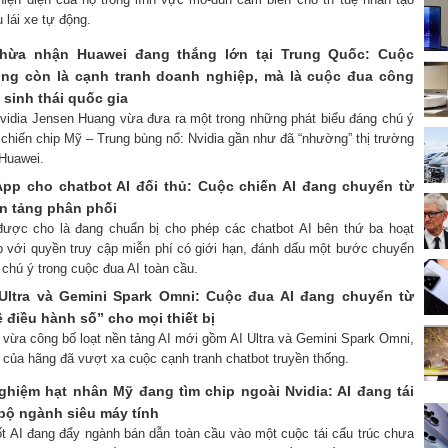
u lái xe tự động.
hừa nhận Huawei đang thắng lớn tại Trung Quốc: Cuộc
ông còn là cạnh tranh doanh nghiệp, mà là cuộc đua công
 sinh thái quốc gia
vidia Jensen Huang vừa đưa ra một trong những phát biểu đáng chú ý
 chiến chip Mỹ – Trung bùng nổ: Nvidia gần như đã “nhường” thị trường
Huawei.
p cho chatbot AI đối thủ: Cuộc chiến AI đang chuyển từ
n tảng phân phối
được cho là đang chuẩn bị cho phép các chatbot AI bên thứ ba hoạt
 với quyền truy cập miễn phí có giới hạn, đánh dấu một bước chuyển
 chú ý trong cuộc đua AI toàn cầu.
Ultra và Gemini Spark Omni: Cuộc đua AI đang chuyển từ
 điều hành số” cho mọi thiết bị
 vừa công bố loạt nền tảng AI mới gồm AI Ultra và Gemini Spark Omni,
 của hãng đã vượt xa cuộc cạnh tranh chatbot truyền thống.
ghiệm hạt nhân Mỹ đang tìm chip ngoài Nvidia: AI đang tái
bộ ngành siêu máy tính
ốt AI đang đẩy ngành bán dẫn toàn cầu vào một cuộc tái cấu trúc chưa