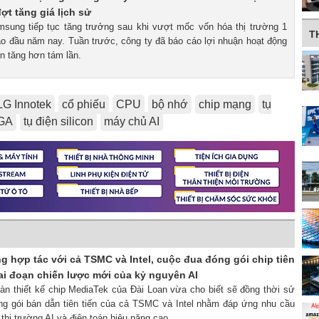
ợt tăng giá lịch sử
msung tiếp tục tăng trưởng sau khi vượt mốc vốn hóa thị trường 1
T
vào đầu năm nay. Tuần trước, công ty đã báo cáo lợi nhuận hoạt động
ên tăng hơn tám lần.
LG Innotek
cổ phiếu
CPU
bộ nhớ
chip mạng
tụ
GA
tụ điện silicon
máy chủ AI
 hợp tác với cả TSMC và Intel, cuộc đua đóng gói chip tiên
ai đoạn chiến lược mới của kỷ nguyên AI
oàn thiết kế chip MediaTek của Đài Loan vừa cho biết sẽ đồng thời sử
g gói bán dẫn tiên tiến của cả TSMC và Intel nhằm đáp ứng nhu cầu
thị trường AI và điện toán hiệu năng cao.