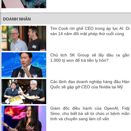
DOANH NHÂN
Tim Cook rời ghế CEO trong áp lực AI: Di
sản 14 năm đối mặt phép thử cuối cùng
Chủ tịch SK Group sẽ lấy đâu ra gần
1.000 tỷ won để trả tiền ly hôn?
Các lãnh đạo doanh nghiệp hàng đầu Hàn
Quốc sẽ gặp gỡ CEO của Nvidia tại Mỹ
Giám đốc điều hành của OpenAI, Fidji
Simo, cho biết bà sẽ từ chức vì bệnh mãn
tính và chuyển sang làm cố vấn