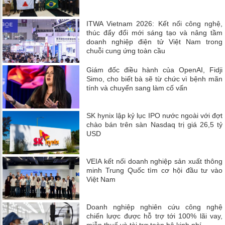
ITWA Vietnam 2026: Kết nối công nghệ,
thúc đẩy đổi mới sáng tạo và nâng tầm
doanh nghiệp điện tử Việt Nam trong
chuỗi cung ứng toàn cầu
Giám đốc điều hành của OpenAI, Fidji
Simo, cho biết bà sẽ từ chức vì bệnh mãn
tính và chuyển sang làm cố vấn
SK hynix lập kỷ lục IPO nước ngoài với đợt
chào bán trên sàn Nasdaq trị giá 26,5 tỷ
USD
VEIA kết nối doanh nghiệp sản xuất thông
minh Trung Quốc tìm cơ hội đầu tư vào
Việt Nam
Doanh nghiệp nghiên cứu công nghệ
chiến lược được hỗ trợ tới 100% lãi vay,
miễn thuế và tài trợ toàn bộ kinh phí