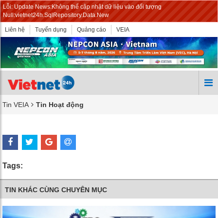
Lỗi: Update News:Không thể cập nhật dữ liệu vào đối tượng
Null:vietnet24h.SqlRepository.Data.New
Liên hệ
Tuyển dụng
Quảng cáo
VEIA
Tin VEIA
Tin Hoạt động
Tags:
TIN KHÁC CÙNG CHUYÊN MỤC