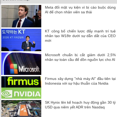
Meta đối mặt vụ kiện vì bị cáo buộc dùng
AI để chọn nhân viên sa thải
KT công bố chiến lược đẩy mạnh trí tuệ
nhân tạo W18tr dưới sự dẫn dắt của CEO
mới
Microsoft chuẩn bị cắt giảm dưới 2,5%
nhân sự toàn cầu để dồn nguồn lực cho AI
Firmus xây dựng "nhà máy AI" đầu tiên tại
Indonesia với sự hậu thuẫn của Nvidia
SK Hynix lên kế hoạch huy động gần 30 tỷ
USD qua niêm yết ADR trên Nasdaq