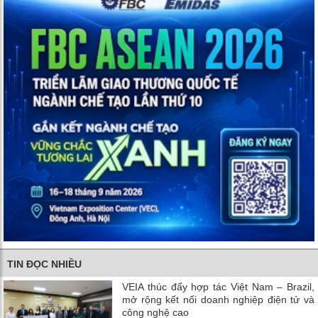
TIN ĐỌC NHIỀU
VEIA thúc đẩy hợp tác Việt Nam – Brazil,
mở rộng kết nối doanh nghiệp điện tử và
công nghệ cao