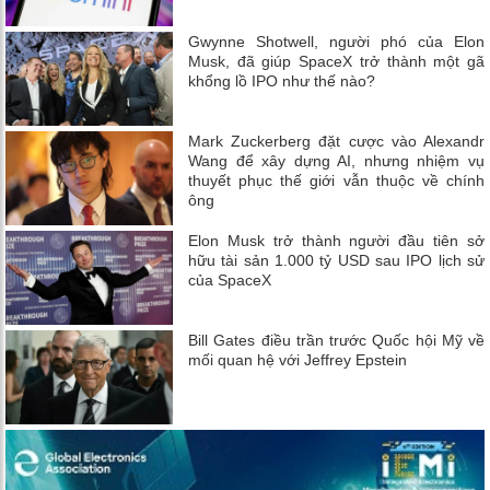
Gwynne Shotwell, người phó của Elon
Musk, đã giúp SpaceX trở thành một gã
khổng lồ IPO như thế nào?
Mark Zuckerberg đặt cược vào Alexandr
Wang để xây dựng AI, nhưng nhiệm vụ
thuyết phục thế giới vẫn thuộc về chính
ông
Elon Musk trở thành người đầu tiên sở
hữu tài sản 1.000 tỷ USD sau IPO lịch sử
của SpaceX
Bill Gates điều trần trước Quốc hội Mỹ về
mối quan hệ với Jeffrey Epstein