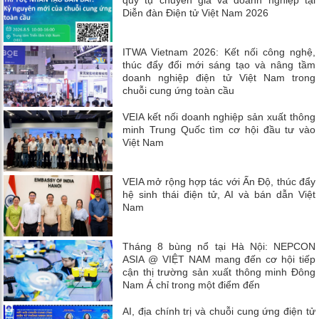
quy tụ chuyên gia và doanh nghiệp tại
Diễn đàn Điện tử Việt Nam 2026
ITWA Vietnam 2026: Kết nối công nghệ,
thúc đẩy đổi mới sáng tạo và nâng tầm
doanh nghiệp điện tử Việt Nam trong
chuỗi cung ứng toàn cầu
VEIA kết nối doanh nghiệp sản xuất thông
minh Trung Quốc tìm cơ hội đầu tư vào
Việt Nam
VEIA mở rộng hợp tác với Ấn Độ, thúc đẩy
hệ sinh thái điện tử, AI và bán dẫn Việt
Nam
Tháng 8 bùng nổ tại Hà Nội: NEPCON
ASIA @ VIỆT NAM mang đến cơ hội tiếp
cận thị trường sản xuất thông minh Đông
Nam Á chỉ trong một điểm đến
AI, địa chính trị và chuỗi cung ứng điện tử