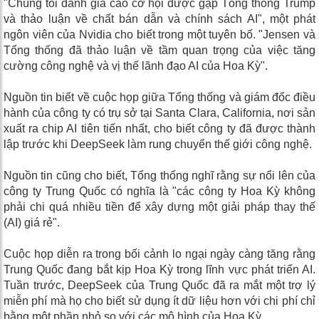
"Chúng tôi đánh giá cao cơ hội được gặp Tổng thống Trump
và thảo luận về chất bán dẫn và chính sách AI", một phát
ngôn viên của Nvidia cho biết trong một tuyên bố. "Jensen và
Tổng thống đã thảo luận về tầm quan trọng của việc tăng
cường công nghệ và vị thế lãnh đạo AI của Hoa Kỳ".
Nguồn tin biết về cuộc họp giữa Tổng thống và giám đốc điều
hành của công ty có trụ sở tại Santa Clara, California, nơi sản
xuất ra chip AI tiên tiến nhất, cho biết công ty đã được thành
lập trước khi DeepSeek làm rung chuyển thế giới công nghệ.
Nguồn tin cũng cho biết, Tổng thống nghĩ rằng sự nổi lên của
công ty Trung Quốc có nghĩa là "các công ty Hoa Kỳ không
phải chi quá nhiều tiền để xây dựng một giải pháp thay thế
(AI) giá rẻ".
Cuộc họp diễn ra trong bối cảnh lo ngại ngày càng tăng rằng
Trung Quốc đang bắt kịp Hoa Kỳ trong lĩnh vực phát triển AI.
Tuần trước, DeepSeek của Trung Quốc đã ra mắt một trợ lý
miễn phí mà họ cho biết sử dụng ít dữ liệu hơn với chi phí chỉ
bằng một phần nhỏ so với các mô hình của Hoa Kỳ.