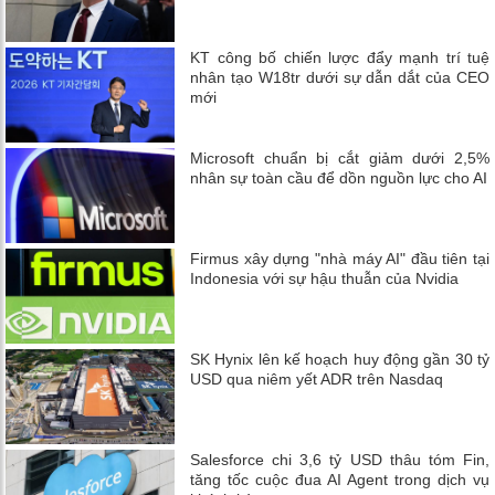
KT công bố chiến lược đẩy mạnh trí tuệ
nhân tạo W18tr dưới sự dẫn dắt của CEO
mới
Microsoft chuẩn bị cắt giảm dưới 2,5%
nhân sự toàn cầu để dồn nguồn lực cho AI
Firmus xây dựng "nhà máy AI" đầu tiên tại
Indonesia với sự hậu thuẫn của Nvidia
SK Hynix lên kế hoạch huy động gần 30 tỷ
USD qua niêm yết ADR trên Nasdaq
Salesforce chi 3,6 tỷ USD thâu tóm Fin,
tăng tốc cuộc đua AI Agent trong dịch vụ