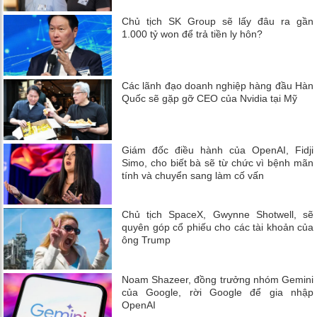
Chủ tịch SK Group sẽ lấy đâu ra gần
1.000 tỷ won để trả tiền ly hôn?
Các lãnh đạo doanh nghiệp hàng đầu Hàn
Quốc sẽ gặp gỡ CEO của Nvidia tại Mỹ
Giám đốc điều hành của OpenAI, Fidji
Simo, cho biết bà sẽ từ chức vì bệnh mãn
tính và chuyển sang làm cố vấn
Chủ tịch SpaceX, Gwynne Shotwell, sẽ
quyên góp cổ phiếu cho các tài khoản của
ông Trump
Noam Shazeer, đồng trưởng nhóm Gemini
của Google, rời Google để gia nhập
OpenAI