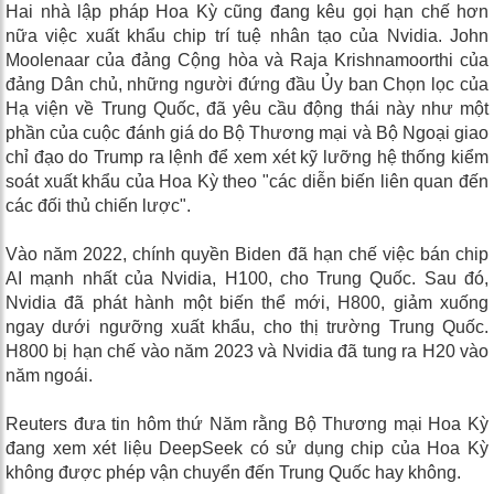
Hai nhà lập pháp Hoa Kỳ cũng đang kêu gọi hạn chế hơn
nữa việc xuất khẩu chip trí tuệ nhân tạo của Nvidia. John
Moolenaar của đảng Cộng hòa và Raja Krishnamoorthi của
đảng Dân chủ, những người đứng đầu Ủy ban Chọn lọc của
Hạ viện về Trung Quốc, đã yêu cầu động thái này như một
phần của cuộc đánh giá do Bộ Thương mại và Bộ Ngoại giao
chỉ đạo do Trump ra lệnh để xem xét kỹ lưỡng hệ thống kiểm
soát xuất khẩu của Hoa Kỳ theo "các diễn biến liên quan đến
các đối thủ chiến lược".
Vào năm 2022, chính quyền Biden đã hạn chế việc bán chip
AI mạnh nhất của Nvidia, H100, cho Trung Quốc. Sau đó,
Nvidia đã phát hành một biến thể mới, H800, giảm xuống
ngay dưới ngưỡng xuất khẩu, cho thị trường Trung Quốc.
H800 bị hạn chế vào năm 2023 và Nvidia đã tung ra H20 vào
năm ngoái.
Reuters đưa tin hôm thứ Năm rằng Bộ Thương mại Hoa Kỳ
đang xem xét liệu DeepSeek có sử dụng chip của Hoa Kỳ
không được phép vận chuyển đến Trung Quốc hay không.