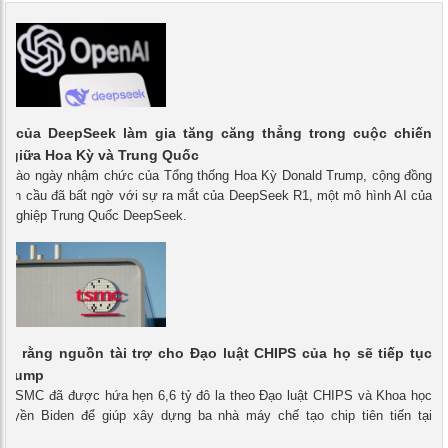
AI của DeepSeek làm gia tăng căng thẳng trong cuộc chiến
ệ giữa Hoa Kỳ và Trung Quốc
 - Vào ngày nhậm chức của Tổng thống Hoa Kỳ Donald Trump, cộng đồng
toàn cầu đã bất ngờ với sự ra mắt của DeepSeek R1, một mô hình AI của
ởi nghiệp Trung Quốc DeepSeek.
in rằng nguồn tài trợ cho Đạo luật CHIPS của họ sẽ tiếp tục
 Trump
 - TSMC đã được hứa hẹn 6,6 tỷ đô la theo Đạo luật CHIPS và Khoa học
quyền Biden để giúp xây dựng ba nhà máy chế tạo chip tiên tiến tại