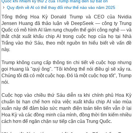
Quốc khi nhiệm kỳ thứ 2 của Trump mang đến sự bất ổn
Quy định về AI có thể thay đổi như thế nào vào năm 2025
Tổng thống Hoa Kỳ Donald Trump và CEO của Nvidia
Jensen Huang đã thảo luận về DeepSeek — công ty Trung
Quốc có mô hình AI làm rung chuyển thế giới công nghệ — và
thắt chặt xuất khẩu chip AI trong cuộc họp của họ tại Nhà
Trắng vào thứ Sáu, theo một nguồn tin hiểu biết về vấn đề
này.
Trump không cung cấp thông tin chi tiết về cuộc họp nhưng
gọi Huang là "quý ông". "Tôi không thể nói điều gì sẽ xảy ra.
Chúng tôi đã có một cuộc họp. Đó là một cuộc họp tốt", Trump
nói.
Cuộc họp vào chiều thứ Sáu diễn ra khi chính phủ Hoa Kỳ
chuẩn bị hạn chế hơn nữa việc xuất khẩu chip AI vào mùa
xuân này để đảm bảo sức mạnh điện toán tiên tiến vẫn ở lại
Hoa Kỳ và các đồng minh của mình, đồng thời tìm kiếm nhiều
cách hơn để ngăn chặn sự tiếp cận của Trung Quốc.