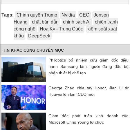
Tags:
Chính quyền Trump
Nvidia
CEO
Jensen
Huang
chất bán dẫn
chính sách AI
chiến tranh
công nghệ
Hoa Kỳ - Trung Quốc
kiểm soát xuất
khẩu
DeepSeek
TIN KHÁC CÙNG CHUYÊN MỤC
Philoptics bổ nhiệm cựu giám đốc điều
hành Samsung làm người đứng đầu bộ
phận thiết bị chế tạo
George Zhao chia tay Honor, Jian Li từ
Huawei lên làm CEO mới
Giám đốc phát triển kinh doanh của
Microsoft Chris Young từ chức