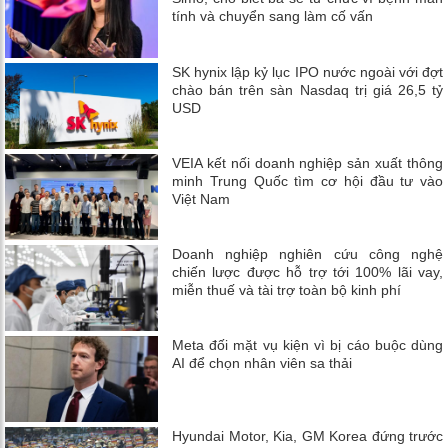
tính và chuyển sang làm cố vấn
SK hynix lập kỷ lục IPO nước ngoài với đợt
chào bán trên sàn Nasdaq trị giá 26,5 tỷ
USD
VEIA kết nối doanh nghiệp sản xuất thông
minh Trung Quốc tìm cơ hội đầu tư vào
Việt Nam
Doanh nghiệp nghiên cứu công nghệ
chiến lược được hỗ trợ tới 100% lãi vay,
miễn thuế và tài trợ toàn bộ kinh phí
Meta đối mặt vụ kiện vì bị cáo buộc dùng
AI để chọn nhân viên sa thải
Hyundai Motor, Kia, GM Korea đứng trước