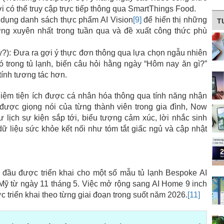
i có thể truy cập trực tiếp thông qua SmartThings Food.
 dụng danh sách thực phẩm AI Vision
[9]
để hiển thị những
T
ng xuyên nhất trong tuần qua và đề xuất công thức phù
y?): Đưa ra gợi ý thực đơn thông qua lựa chọn ngẫu nhiên
 trong tủ lạnh, biến câu hỏi hằng ngày “Hôm nay ăn gì?”
tính tương tác hơn.
iệm tiện ích được cá nhân hóa thông qua tính năng nhận
 được giọng nói của từng thành viên trong gia đình, Now
ư lịch sự kiện sắp tới, biểu tượng cảm xúc, lời nhắc sinh
 dữ liệu sức khỏe kết nối như tóm tắt giấc ngủ và cập nhật
đầu được triển khai cho một số mẫu tủ lạnh Bespoke AI
g Mỹ từ ngày 11 tháng 5. Việc mở rộng sang AI Home 9 inch
c triển khai theo từng giai đoạn trong suốt năm 2026.
[11]