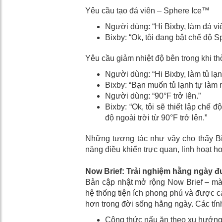
Yêu cầu tạo đá viên – Sphere Ice™
Người dùng: “Hi Bixby, làm đá vi
Bixby: “Ok, tôi đang bật chế độ S
Yêu cầu giảm nhiệt độ bên trong khi thờ
Người dùng: “Hi Bixby, làm tủ lạn
Bixby: “Bạn muốn tủ lạnh tự làm 
Người dùng: “90°F trở lên.”
Bixby: “Ok, tôi sẽ thiết lập chế 
độ ngoài trời từ 90°F trở lên.”
Những tương tác như vậy cho thấy B
năng điều khiển trực quan, linh hoạt 
Now Brief: Trải nghiệm hằng ngày 
Bản cập nhật mở rộng Now Brief – màn
hệ thống tiện ích phong phú và được c
hơn trong đời sống hằng ngày. Các tí
Công thức nấu ăn theo xu hướng 