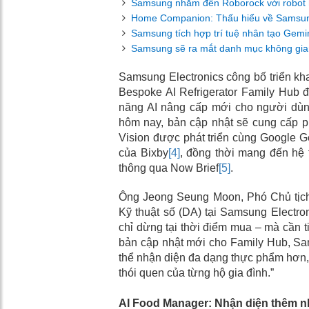
Samsung nhắm đến Roborock với robot hú
Home Companion: Thấu hiểu về Samsun
Samsung tích hợp trí tuệ nhân tạo Gemi
Samsung sẽ ra mắt danh mục không gian
Samsung Electronics công bố triển k
Bespoke AI Refrigerator Family Hub 
năng AI nâng cấp mới cho người dùng
hôm nay, bản cập nhật sẽ cung cấp p
Vision được phát triển cùng Google G
của Bixby
[4]
, đồng thời mang đến hệ
thông qua Now Brief
[5]
.
Ông Jeong Seung Moon, Phó Chủ tịch
Kỹ thuật số (DA) tại Samsung Electroni
chỉ dừng tại thời điểm mua – mà cần ti
bản cập nhật mới cho Family Hub, Sa
thể nhận diện đa dạng thực phẩm hơn, h
thói quen của từng hộ gia đình.”
AI Food Manager: Nhận diện thêm n