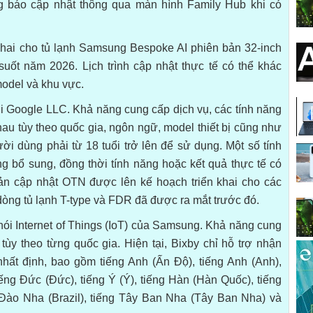
báo cập nhật thông qua màn hình Family Hub khi có
hai cho tủ lạnh Samsung Bespoke AI phiên bản 32-inch
suốt năm 2026. Lịch trình cập nhật thực tế có thể khác
odel và khu vực.
Google LLC. Khả năng cung cấp dịch vụ, các tính năng
hau tùy theo quốc gia, ngôn ngữ, model thiết bị cũng như
i dùng phải từ 18 tuổi trở lên để sử dụng. Một số tính
g bổ sung, đồng thời tính năng hoặc kết quả thực tế có
 Bản cập nhật OTN được lên kế hoạch triển khai cho các
dòng tủ lạnh T-type và FDR đã được ra mắt trước đó.
 nói Internet of Things (IoT) của Samsung. Khả năng cung
tùy theo từng quốc gia. Hiện tại, Bixby chỉ hỗ trợ nhận
ất định, bao gồm tiếng Anh (Ấn Độ), tiếng Anh (Anh),
iếng Đức (Đức), tiếng Ý (Ý), tiếng Hàn (Hàn Quốc), tiếng
Đào Nha (Brazil), tiếng Tây Ban Nha (Tây Ban Nha) và