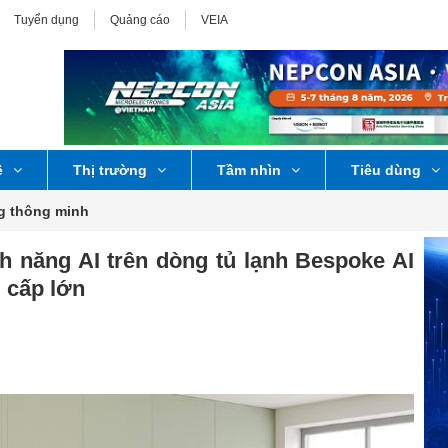
Tuyển dụng
Quảng cáo
VEIA
ệ
Thị trường
Tầm nhìn
Tiêu dùng
g thông minh
 năng AI trên dòng tủ lạnh Bespoke AI
 cấp lớn