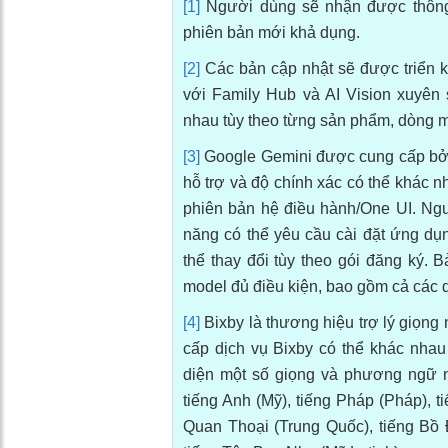
[1]
Người dùng sẽ nhận được thông 
phiên bản mới khả dụng.
[2]
Các bản cập nhật sẽ được triển k
với Family Hub và AI Vision xuyên 
nhau tùy theo từng sản phẩm, dòng m
[3]
Google Gemini được cung cấp bởi 
hỗ trợ và độ chính xác có thể khác n
phiên bản hệ điều hành/One UI. Ngườ
năng có thể yêu cầu cài đặt ứng dụn
thể thay đổi tùy theo gói đăng ký.
model đủ điều kiện, bao gồm cả các 
[4]
Bixby là thương hiệu trợ lý giọng
cấp dịch vụ Bixby có thể khác nhau 
diện một số giọng và phương ngữ nh
tiếng Anh (Mỹ), tiếng Pháp (Pháp), t
Quan Thoại (Trung Quốc), tiếng Bồ 