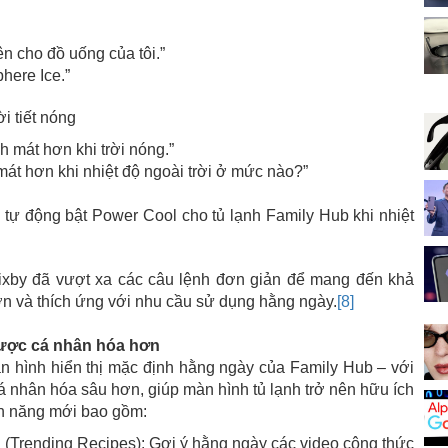
ên cho đồ uống của tôi.”
phere Ice.”
i tiết nóng
h mát hơn khi trời nóng.”
mát hơn khi nhiệt độ ngoài trời ở mức nào?”
độ tự động bật Power Cool cho tủ lạnh Family Hub khi nhiệt
ixby đã vượt xa các câu lệnh đơn giản để mang đến khả
hơn và thích ứng với nhu cầu sử dụng hằng ngày.
[8]
được cá nhân hóa hơn
 hình hiển thị mặc định hằng ngày của Family Hub – với
á nhân hóa sâu hơn, giúp màn hình tủ lạnh trở nên hữu ích
nh năng mới bao gồm:
(Trending Recipes): Gợi ý hằng ngày các video công thức