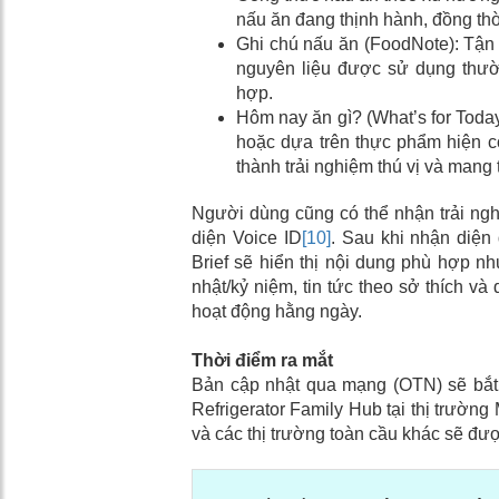
nấu ăn đang thịnh hành, đồng thờ
Ghi chú nấu ăn (FoodNote): Tận
nguyên liệu được sử dụng thườ
hợp.
Hôm nay ăn gì? (What’s for Toda
hoặc dựa trên thực phẩm hiện có
thành trải nghiệm thú vị và mang 
Người dùng cũng có thể nhận trải ngh
diện Voice ID
[10]
. Sau khi nhận diện
Brief sẽ hiển thị nội dung phù hợp nh
nhật/kỷ niệm, tin tức theo sở thích và
hoạt động hằng ngày.
Thời điểm ra mắt
Bản cập nhật qua mạng (OTN) sẽ bắt 
Refrigerator Family Hub tại thị trườn
và các thị trường toàn cầu khác sẽ đượ