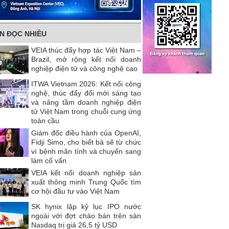
IN ĐỌC NHIỀU
VEIA thúc đẩy hợp tác Việt Nam –
Brazil, mở rộng kết nối doanh
nghiệp điện tử và công nghệ cao
ITWA Vietnam 2026: Kết nối công
nghệ, thúc đẩy đổi mới sáng tạo
và nâng tầm doanh nghiệp điện
tử Việt Nam trong chuỗi cung ứng
toàn cầu
Giám đốc điều hành của OpenAI,
Fidji Simo, cho biết bà sẽ từ chức
vì bệnh mãn tính và chuyển sang
làm cố vấn
VEIA kết nối doanh nghiệp sản
xuất thông minh Trung Quốc tìm
cơ hội đầu tư vào Việt Nam
SK hynix lập kỷ lục IPO nước
ngoài với đợt chào bán trên sàn
Nasdaq trị giá 26,5 tỷ USD