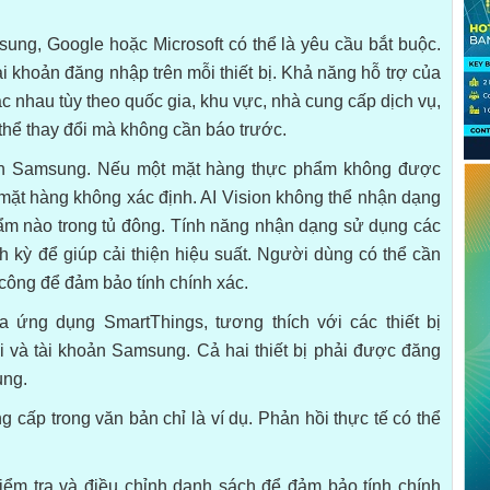
ung, Google hoặc Microsoft có thể là yêu cầu bắt buộc.
 khoản đăng nhập trên mỗi thiết bị. Khả năng hỗ trợ của
c nhau tùy theo quốc gia, khu vực, nhà cung cấp dịch vụ,
 thể thay đổi mà không cần báo trước.
oản Samsung. Nếu một mặt hàng thực phẩm không được
 mặt hàng không xác định. AI Vision không thể nhận dạng
hẩm nào trong tủ đông. Tính năng nhận dạng sử dụng các
h kỳ để giúp cải thiện hiệu suất. Người dùng có thể cần
 công để đảm bảo tính chính xác.
 ứng dụng SmartThings, tương thích với các thiết bị
i và tài khoản Samsung. Cả hai thiết bị phải được đăng
ung.
cấp trong văn bản chỉ là ví dụ. Phản hồi thực tế có thể
ểm tra và điều chỉnh danh sách để đảm bảo tính chính