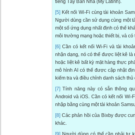
tiếng Tây Ban Nha (Mỹ Latinh).
[5]
Kết nối Wi-Fi cùng tài khoản Sams
Người dùng cần sử dụng cùng một tài
một số ứng dụng nhất định có thể khá
môi trường mạng hoặc thiết bị, và có
[6]
Cần có kết nối Wi-Fi và tài kh
nhận dạng, nó có thể được liệt kê là
hoặc liệt kê bất kỳ mặt hàng thực p
mô hình AI có thể được cập nhật địn
kiểm tra và điều chỉnh danh sách thủ
[7]
Tính năng này có sẵn thông qua
Android và iOS. Cần có kết nối Wi-F
nhập bằng cùng một tài khoản Sams
[8]
Các phản hồi của Bixby được cung 
khác.
[9]
Người dùng có thể cần phải tự ki