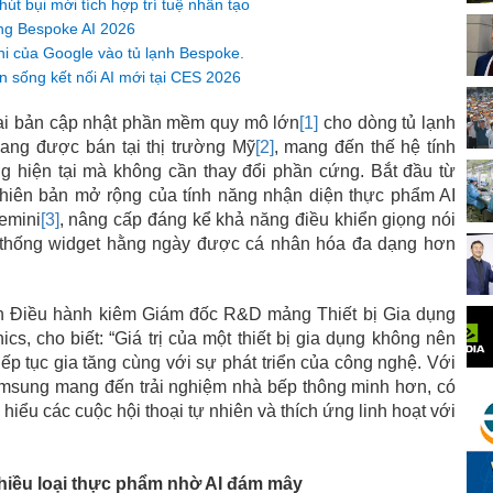
t bụi mới tích hợp trí tuệ nhân tạo
g Bespoke AI 2026
ni của Google vào tủ lạnh Bespoke.
 sống kết nối AI mới tại CES 2026
hai bản cập nhật phần mềm quy mô lớn
[1]
cho dòng tủ lạnh
đang được bán tại thị trường Mỹ
[2]
, mang đến thế hệ tính
 hiện tại mà không cần thay đổi phần cứng. Bắt đầu từ
hiên bản mở rộng của tính năng nhận diện thực phẩm AI
emini
[3]
, nâng cấp đáng kể khả năng điều khiển giọng nói
 thống widget hằng ngày được cá nhân hóa đa dạng hơn
 Điều hành kiêm Giám đốc R&D mảng Thiết bị Gia dụng
cs, cho biết: “Giá trị của một thiết bị gia dụng không nên
ếp tục gia tăng cùng với sự phát triển của công nghệ. Với
msung mang đến trải nghiệm nhà bếp thông minh hơn, có
iểu các cuộc hội thoại tự nhiên và thích ứng linh hoạt với
hiều loại thực phẩm nhờ AI đám mây