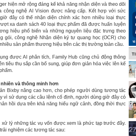
er hiện mở rộng đáng kể khả năng nhận diện và theo dõi
 công nghệ AI Vision được nâng cấp. Kết hợp với sức
giờ đây có thể nhận diện chính xác hơn nhiều loại thực
 vượt xa danh sách 40 loại thực phẩm đã được huấn luyện
ơng hiệu phổ biến và những nguyên liệu đặc trưng theo
ng gói, công nghệ Nhận diện ký tự quang học (OCR) cho
nhiều sản phẩm thương hiệu trên các thị trường toàn cầu.
T
dụng được AI phân tích, Family Hub cũng chủ động thông
n tiêu thụ sắp cần bổ sung, giúp đơn giản hóa việc lên kế
 phẩm.
ự nhiên và thông minh hơn
ản Bixby nâng cao hơn, cho phép người dùng tương tác
ay vì sử dụng các câu lệnh cố định, người dùng giờ đây có
 phản hồi dựa trên khả năng hiểu ngữ cảnh, đồng thời thực
xử lý những tác vụ vốn được xem là phức tạp trước đây.
trải nghiệm các tương tác sau: