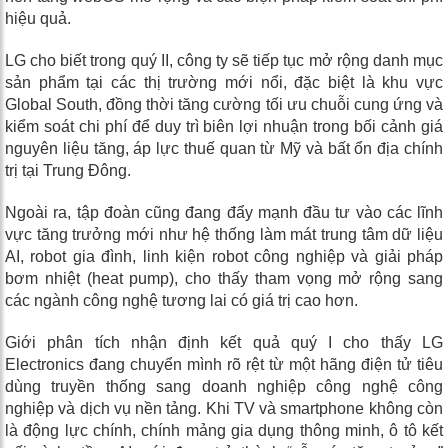
hiệu quả.
LG cho biết trong quý II, công ty sẽ tiếp tục mở rộng danh mục
sản phẩm tại các thị trường mới nổi, đặc biệt là khu vực
Global South, đồng thời tăng cường tối ưu chuỗi cung ứng và
kiểm soát chi phí để duy trì biên lợi nhuận trong bối cảnh giá
nguyên liệu tăng, áp lực thuế quan từ Mỹ và bất ổn địa chính
trị tại Trung Đông.
Ngoài ra, tập đoàn cũng đang đẩy mạnh đầu tư vào các lĩnh
vực tăng trưởng mới như hệ thống làm mát trung tâm dữ liệu
AI, robot gia đình, linh kiện robot công nghiệp và giải pháp
bơm nhiệt (heat pump), cho thấy tham vọng mở rộng sang
các ngành công nghệ tương lai có giá trị cao hơn.
Giới phân tích nhận định kết quả quý I cho thấy LG
Electronics đang chuyển mình rõ rệt từ một hãng điện tử tiêu
dùng truyền thống sang doanh nghiệp công nghệ công
nghiệp và dịch vụ nền tảng. Khi TV và smartphone không còn
là động lực chính, chính mảng gia dụng thông minh, ô tô kết