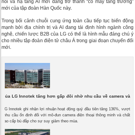
nối và hạ tầng AI mới đang trở thành “cỗ máy tăng trưởng”
mới của tập đoàn Hàn Quốc này.
Trong bối cảnh chuỗi cung ứng toàn cầu tiếp tục biến động
mạnh bởi địa chính trị và AI đang tái định hình ngành công
nghệ, chiến lược B2B của LG có thể là hình mẫu đáng chú ý
cho nhiều tập đoàn điện tử châu Á trong giai đoạn chuyển đổi
mới.
n của LG Innotek tăng hơn gấp đôi nhờ nhu cầu về camera và
- LG Innotek ghi nhận lợi nhuận hoạt động quý đầu tiên tăng 136%, vượt
ờ nhu cầu ổn định đối với mô-đun camera điện thoại thông minh và chất
n cao cấp bù đắp cho sự suy giảm theo mùa.