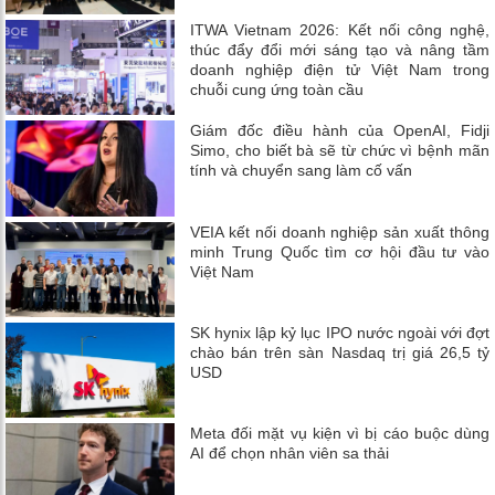
ITWA Vietnam 2026: Kết nối công nghệ,
thúc đẩy đổi mới sáng tạo và nâng tầm
doanh nghiệp điện tử Việt Nam trong
chuỗi cung ứng toàn cầu
Giám đốc điều hành của OpenAI, Fidji
Simo, cho biết bà sẽ từ chức vì bệnh mãn
tính và chuyển sang làm cố vấn
VEIA kết nối doanh nghiệp sản xuất thông
minh Trung Quốc tìm cơ hội đầu tư vào
Việt Nam
SK hynix lập kỷ lục IPO nước ngoài với đợt
chào bán trên sàn Nasdaq trị giá 26,5 tỷ
USD
Meta đối mặt vụ kiện vì bị cáo buộc dùng
AI để chọn nhân viên sa thải