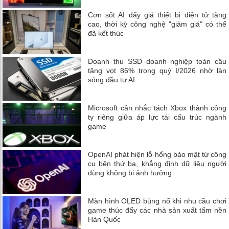
Cơn sốt AI đẩy giá thiết bị điện tử tăng
cao, thời kỳ công nghệ "giảm giá" có thể
đã kết thúc
Doanh thu SSD doanh nghiệp toàn cầu
tăng vọt 86% trong quý I/2026 nhờ làn
sóng đầu tư AI
Microsoft cân nhắc tách Xbox thành công
ty riêng giữa áp lực tái cấu trúc ngành
game
OpenAI phát hiện lỗ hổng bảo mật từ công
cụ bên thứ ba, khẳng định dữ liệu người
dùng không bị ảnh hưởng
Màn hình OLED bùng nổ khi nhu cầu chơi
game thúc đẩy các nhà sản xuất tấm nền
Hàn Quốc