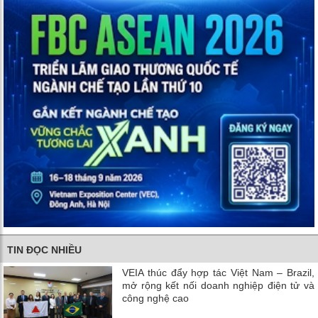
TIN ĐỌC NHIỀU
VEIA thúc đẩy hợp tác Việt Nam – Brazil,
mở rộng kết nối doanh nghiệp điện tử và
công nghệ cao