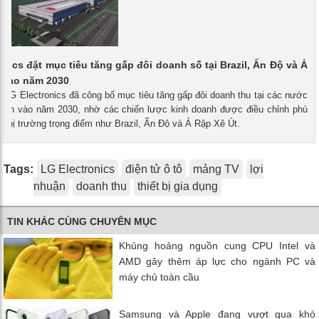
onics đặt mục tiêu tăng gấp đôi doanh số tại Brazil, Ấn Độ và Ả
 vào năm 2030
- LG Electronics đã công bố mục tiêu tăng gấp đôi doanh thu tại các nước
triển vào năm 2030, nhờ các chiến lược kinh doanh được điều chỉnh phù
 thị trường trọng điểm như Brazil, Ấn Độ và Ả Rập Xê Út.
Tags:
LG Electronics
điện tử ô tô
mảng TV
lợi
nhuận
doanh thu
thiết bị gia dụng
TIN KHÁC CÙNG CHUYÊN MỤC
Khủng hoảng nguồn cung CPU Intel và
AMD gây thêm áp lực cho ngành PC và
máy chủ toàn cầu
Samsung và Apple đang vượt qua khó