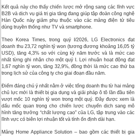
Kết quả này cho thấy chiến lược mở rộng sang các lĩnh vực
B2B và dịch vụ giá trị gia tăng đang giúp tập đoàn công nghệ
Hàn Quốc này giảm phụ thuộc vào các mảng điện tử tiêu
dùng truyền thống như TV và smartphone.
Theo Korea Times, trong quý I/2026, LG Electronics đạt
doanh thu 23,72 nghìn tỷ won (tương đương khoảng 16,05 tỷ
USD), tăng 4,3% so với cùng kỳ năm trước và là mức cao
nhất từng ghi nhận cho một quý I. Lợi nhuận hoạt động đạt
1,67 nghìn tỷ won, tăng 32,9%, đồng thời là mức cao thứ ba
trong lịch sử của công ty cho giai đoạn đầu năm.
Điểm đáng chú ý nhất nằm ở việc tổng doanh thu từ hai mảng
chủ lực mới là thiết bị gia dụng và giải pháp ô tô lần đầu tiên
vượt mốc 10 nghìn tỷ won trong một quý. Đây được xem là
dấu mốc quan trọng cho chiến lược chuyển dịch sang mô
hình tăng trưởng “chất lượng cao” của LG, tập trung vào các
lĩnh vực có biên lợi nhuận tốt và tính ổn định dài hạn.
Mảng Home Appliance Solution – bao gồm các thiết bị gia