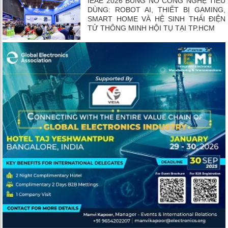
IEAE 2026 BÙNG NỔ CÔNG NGHỆ TIÊU
DÙNG: ROBOT AI, THIẾT BỊ GAMING,
SMART HOME VÀ HỆ SINH THÁI ĐIỆN
TỬ THÔNG MINH HỘI TỤ TẠI TP.HCM