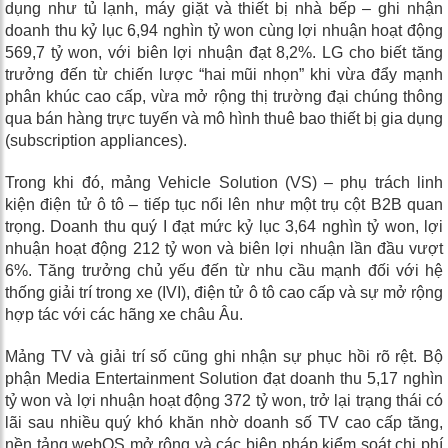
dụng như tủ lạnh, máy giặt và thiết bị nhà bếp – ghi nhận
doanh thu kỷ lục 6,94 nghìn tỷ won cùng lợi nhuận hoạt động
569,7 tỷ won, với biên lợi nhuận đạt 8,2%. LG cho biết tăng
trưởng đến từ chiến lược “hai mũi nhọn” khi vừa đẩy mạnh
phân khúc cao cấp, vừa mở rộng thị trường đại chúng thông
qua bán hàng trực tuyến và mô hình thuê bao thiết bị gia dụng
(subscription appliances).
Trong khi đó, mảng Vehicle Solution (VS) – phụ trách linh
kiện điện tử ô tô – tiếp tục nổi lên như một trụ cột B2B quan
trọng. Doanh thu quý I đạt mức kỷ lục 3,64 nghìn tỷ won, lợi
nhuận hoạt động 212 tỷ won và biên lợi nhuận lần đầu vượt
6%. Tăng trưởng chủ yếu đến từ nhu cầu mạnh đối với hệ
thống giải trí trong xe (IVI), điện tử ô tô cao cấp và sự mở rộng
hợp tác với các hãng xe châu Âu.
Mảng TV và giải trí số cũng ghi nhận sự phục hồi rõ rệt. Bộ
phận Media Entertainment Solution đạt doanh thu 5,17 nghìn
tỷ won và lợi nhuận hoạt động 372 tỷ won, trở lại trạng thái có
lãi sau nhiều quý khó khăn nhờ doanh số TV cao cấp tăng,
nền tảng webOS mở rộng và các biện pháp kiểm soát chi phí