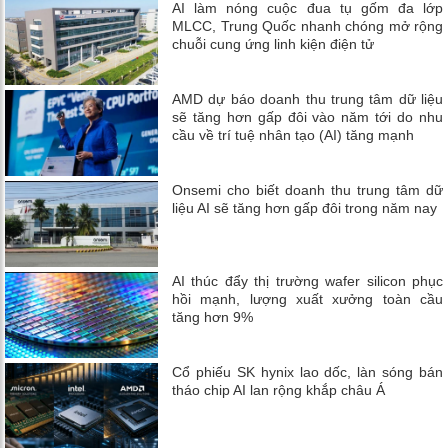
AI làm nóng cuộc đua tụ gốm đa lớp
MLCC, Trung Quốc nhanh chóng mở rộng
chuỗi cung ứng linh kiện điện tử
AMD dự báo doanh thu trung tâm dữ liệu
sẽ tăng hơn gấp đôi vào năm tới do nhu
cầu về trí tuệ nhân tạo (AI) tăng mạnh
Onsemi cho biết doanh thu trung tâm dữ
liệu AI sẽ tăng hơn gấp đôi trong năm nay
AI thúc đẩy thị trường wafer silicon phục
hồi mạnh, lượng xuất xưởng toàn cầu
tăng hơn 9%
Cổ phiếu SK hynix lao dốc, làn sóng bán
tháo chip AI lan rộng khắp châu Á