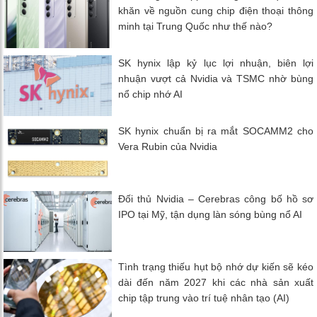
khăn về nguồn cung chip điện thoại thông
minh tại Trung Quốc như thế nào?
SK hynix lập kỷ lục lợi nhuận, biên lợi
nhuận vượt cả Nvidia và TSMC nhờ bùng
nổ chip nhớ AI
SK hynix chuẩn bị ra mắt SOCAMM2 cho
Vera Rubin của Nvidia
Đối thủ Nvidia – Cerebras công bố hồ sơ
IPO tại Mỹ, tận dụng làn sóng bùng nổ AI
Tình trạng thiếu hụt bộ nhớ dự kiến ​​sẽ kéo
dài đến năm 2027 khi các nhà sản xuất
chip tập trung vào trí tuệ nhân tạo (AI)