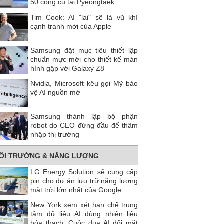
50 công cụ tại Pyeongtaek
Tim Cook: AI "lai" sẽ là vũ khí
cạnh tranh mới của Apple
Samsung đặt mục tiêu thiết lập
chuẩn mực mới cho thiết kế màn
hình gập với Galaxy Z8
Nvidia, Microsoft kêu gọi Mỹ bảo
vệ AI nguồn mở
Samsung thành lập bộ phận
robot do CEO đứng đầu để thâm
nhập thị trường
ÔI TRƯỜNG & NĂNG LƯỢNG
LG Energy Solution sẽ cung cấp
pin cho dự án lưu trữ năng lượng
mặt trời lớn nhất của Google
New York xem xét hạn chế trung
tâm dữ liệu AI dùng nhiên liệu
hóa thạch: Cuộc đua AI đối mặt