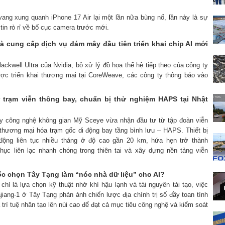
vang xung quanh iPhone 17 Air lại một lần nữa bùng nổ, lần này là sự
tin rò rỉ về bố cục camera trước mới.
à cung cấp dịch vụ đám mây đầu tiên triển khai chip AI mới
lackwell Ultra của Nvidia, bộ xử lý đồ họa thế hệ tiếp theo của công ty
ợc triển khai thương mại tại CoreWeave, các công ty thông báo vào
 trạm viễn thông bay, chuẩn bị thử nghiệm HAPS tại Nhật
ty công nghệ không gian Mỹ Sceye vừa nhận đầu tư từ tập đoàn viễn
thương mại hóa trạm gốc di động bay tầng bình lưu – HAPS. Thiết bị
động liên tục nhiều tháng ở độ cao gần 20 km, hứa hẹn trở thành
hục liên lạc nhanh chóng trong thiên tai và xây dựng nền tảng viễn
ốc chọn Tây Tạng làm “nóc nhà dữ liệu” cho AI?
chỉ là lựa chọn kỹ thuật nhờ khí hậu lạnh và tài nguyên tái tạo, việc
jiang-1 ở Tây Tạng phản ánh chiến lược địa chính trị số đầy toan tính
trí tuệ nhân tạo lên núi cao để đạt cả mục tiêu công nghệ và kiểm soát