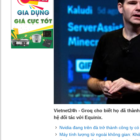
Vietnet24h - Groq cho biết họ đã thành
hệ đối tác với Equinix.
Nvidia đang trên đà trở thành công ty có 
Máy tính lượng tử ngoài không gian: Khởi