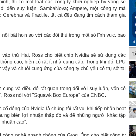
nh, thì có một loạt các công ty khởi nghiệp hy vọng sẽ
nói đến suy luận. SambaNova; Ampere, một công ty mà
; Cerebras và Fractile, tất cả đều đang tìm cách tham gia
i bật hơn so với các đối thủ trong một số lĩnh vực, bao
T
vào thứ Hai, Ross cho biết chip Nvidia sẽ sử dụng các
hông cao, hiện có rất ít nhà cung cấp. Trong khi đó, LPU
vậy và chuỗi cung ứng của công ty chủ yếu có trụ sở tại
 cung và điều đó rất quan trọng đối với suy luận, vốn có
ấp", Ross nói với "Squawk Box Europe" của CNBC.
c cổ đông của Nvidia là chúng tôi rất vui khi tiếp nhận hoạt
hưng biên lợi nhuận thấp đó và để những người khác tập
i nhuận cao”.
i công nghệ nhanh chóng của Groq. Ông cho biết công ty