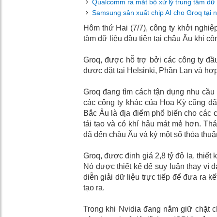
Qualcomm ra mắt bộ xử lý trung tâm dữ li
Samsung sản xuất chip AI cho Groq tại 
Hôm thứ Hai (7/7), công ty khởi nghiệp
tâm dữ liệu đầu tiên tại châu Âu khi c
Groq, được hỗ trợ bởi các công ty đầ
được đặt tại Helsinki, Phần Lan và hợp
Groq đang tìm cách tận dụng nhu cầu n
các công ty khác của Hoa Kỳ cũng đã
Bắc Âu là địa điểm phổ biến cho các 
tái tạo và có khí hậu mát mẻ hơn. Th
đã đến châu Âu và ký một số thỏa thuậ
Groq, được định giá 2,8 tỷ đô la, thiết
Nó được thiết kế để suy luận thay vì đ
diễn giải dữ liệu trực tiếp để đưa ra kế
tạo ra.
Trong khi Nvidia đang nắm giữ chặt c