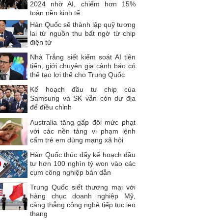
2024 nhờ AI, chiếm hơn 15%
toàn nền kinh tế
Hàn Quốc sẽ thành lập quỹ tương
lai từ nguồn thu bất ngờ từ chip
điện tử
Nhà Trắng siết kiểm soát AI tiên
tiến, giới chuyên gia cảnh báo có
thể tạo lợi thế cho Trung Quốc
Kế hoạch đầu tư chip của
Samsung và SK vẫn còn dư địa
để điều chỉnh
Australia tăng gấp đôi mức phạt
với các nền tảng vi phạm lệnh
cấm trẻ em dùng mạng xã hội
Hàn Quốc thúc đẩy kế hoạch đầu
tư hơn 100 nghìn tỷ won vào các
cụm công nghiệp bán dẫn
Trung Quốc siết thương mại với
hàng chục doanh nghiệp Mỹ,
căng thẳng công nghệ tiếp tục leo
thang