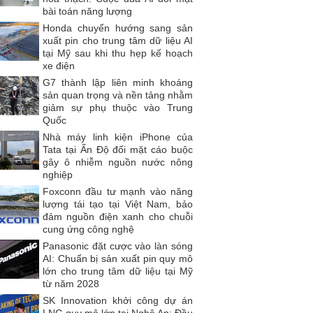
bài toán năng lượng
Honda chuyển hướng sang sản
xuất pin cho trung tâm dữ liệu AI
tại Mỹ sau khi thu hẹp kế hoạch
xe điện
G7 thành lập liên minh khoáng
sản quan trọng và nền tảng nhằm
giảm sự phụ thuộc vào Trung
Quốc
Nhà máy linh kiện iPhone của
Tata tại Ấn Độ đối mặt cáo buộc
gây ô nhiễm nguồn nước nông
nghiệp
Foxconn đầu tư mạnh vào năng
lượng tái tạo tại Việt Nam, bảo
đảm nguồn điện xanh cho chuỗi
cung ứng công nghệ
Panasonic đặt cược vào làn sóng
AI: Chuẩn bị sản xuất pin quy mô
lớn cho trung tâm dữ liệu tại Mỹ
từ năm 2028
SK Innovation khởi công dự án