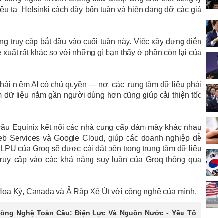
ệu tại Helsinki cách đây bốn tuần và hiện đang dỡ các giá
ợng truy cập bắt đầu vào cuối tuần này. Việc xây dựng diễn
 xuất rất khác so với những gì bạn thấy ở phần còn lại của
khái niệm AI có chủ quyền — nơi các trung tâm dữ liệu phải
m dữ liệu nằm gần người dùng hơn cũng giúp cải thiện tốc
cầu Equinix kết nối các nhà cung cấp đám mây khác nhau
 Services và Google Cloud, giúp các doanh nghiệp dễ
LPU của Groq sẽ được cài đặt bên trong trung tâm dữ liệu
truy cập vào các khả năng suy luận của Groq thông qua
i Hoa Kỳ, Canada và Ả Rập Xê Út với công nghệ của mình.
ông Nghệ Toàn Cầu: Điện Lực Và Nguồn Nước - Yếu Tố