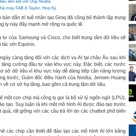
ệu liên kết với chip Nvidia
nhà máy FAB ở Taylor, Hoa Kỳ
 bán dẫn trí tuệ nhân tạo Groq đã công bố thành lập trung
ông ty này đẩy mạnh mở rộng ra quốc tế.
u tư của Samsung và Cisco, cho biết trung tâm dữ liệu sẽ
 tác với Equinix.
gày càng tăng đối với các dịch vụ AI tại châu Âu sau khi
 tăng cường đầu tư vào khu vực này. Đặc biệt, các nước
cơ sở dữ liệu vì khu vực này dễ dàng tiếp cận năng lượng
áng trước, Giám đốc điều hành của Nvidia, Jensen Huang
n về cơ sở hạ tầng, bao gồm cả trung tâm dữ liệu.
 kế một con chip mà công ty gọi là bộ xử lý ngôn ngữ (LPU).
ào tạo. Suy luận là khi một mô hình AI được đào tạo trước
t quả, rất giống với các câu trả lời do các chatbot phổ biến
hẽ các chip cần thiết để đào tạo các mô hình AI lớn bằng