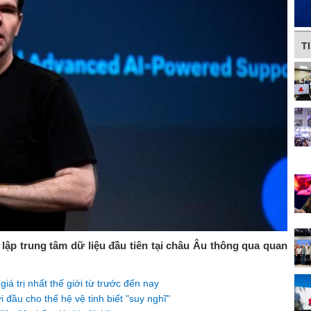
T
 lập trung tâm dữ liệu đầu tiên tại châu Âu thông qua quan
giá trị nhất thế giới từ trước đến nay
 đầu cho thế hệ vệ tinh biết "suy nghĩ"