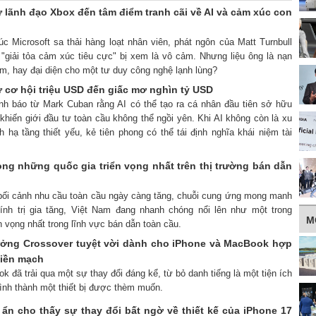
ừ lãnh đạo Xbox đến tâm điểm tranh cãi về AI và cảm xúc con
úc Microsoft sa thải hàng loạt nhân viên, phát ngôn của Matt Turnbull
 "giải tỏa cảm xúc tiêu cực" bị xem là vô cảm. Nhưng liệu ông là nạn
m, hay đại diện cho một tư duy công nghệ lạnh lùng?
 cơ hội triệu USD đến giấc mơ nghìn tỷ USD
ảnh báo từ Mark Cuban rằng AI có thể tạo ra cá nhân đầu tiên sở hữu
hiến giới đầu tư toàn cầu không thể ngồi yên. Khi AI không còn là xu
hạ tầng thiết yếu, kẻ tiên phong có thể tái định nghĩa khái niệm tài
ong những quốc gia triển vọng nhất trên thị trường bán dẫn
 bối cảnh nhu cầu toàn cầu ngày càng tăng, chuỗi cung ứng mong manh
ính trị gia tăng, Việt Nam đang nhanh chóng nổi lên như một trong
M
n vọng nhất trong lĩnh vực bán dẫn toàn cầu.
 tưởng Crossover tuyệt vời dành cho iPhone và MacBook hợp
liền mạch
k đã trải qua một sự thay đổi đáng kể, từ bỏ danh tiếng là một tiện ích
ình thành một thiết bị được thèm muốn.
í ẩn cho thấy sự thay đổi bất ngờ về thiết kế của iPhone 17