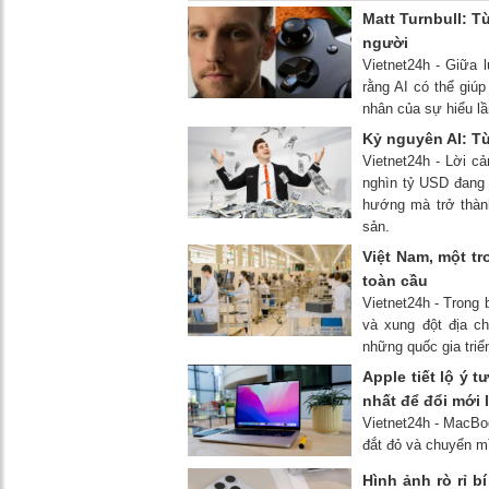
Matt Turnbull: T
người
Vietnet24h - Giữa l
rằng AI có thể giúp
nhân của sự hiểu lầ
Kỷ nguyên AI: Từ
Vietnet24h - Lời c
nghìn tỷ USD đang k
hướng mà trở thành 
sản.
Việt Nam, một tr
toàn cầu
Vietnet24h - Trong
và xung đột địa ch
những quốc gia triể
Apple tiết lộ ý
nhất để đổi mới 
Vietnet24h - MacBoo
đắt đỏ và chuyển m
Hình ảnh rò rỉ b