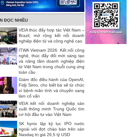
IN ĐỌC NHIỀU
VEIA thúc đẩy hợp tác Việt Nam –
Brazil, mở rộng kết nối doanh
nghiệp điện tử và công nghệ cao
ITWA Vietnam 2026: Kết nối công
nghệ, thúc đẩy đổi mới sáng tạo
và nâng tầm doanh nghiệp điện
tử Việt Nam trong chuỗi cung ứng
toàn cầu
Giám đốc điều hành của OpenAI,
Fidji Simo, cho biết bà sẽ từ chức
vì bệnh mãn tính và chuyển sang
làm cố vấn
VEIA kết nối doanh nghiệp sản
xuất thông minh Trung Quốc tìm
cơ hội đầu tư vào Việt Nam
SK hynix lập kỷ lục IPO nước
ngoài với đợt chào bán trên sàn
Nasdaq trị giá 26,5 tỷ USD