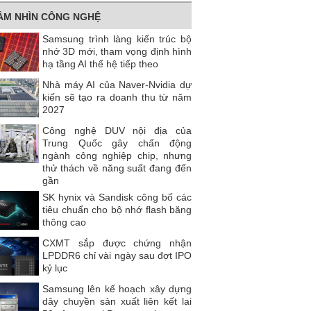
ẦM NHÌN CÔNG NGHỆ
Samsung trình làng kiến trúc bộ
nhớ 3D mới, tham vọng định hình
hạ tầng AI thế hệ tiếp theo
Nhà máy AI của Naver-Nvidia dự
kiến ​​sẽ tạo ra doanh thu từ năm
2027
Công nghệ DUV nội địa của
Trung Quốc gây chấn động
ngành công nghiệp chip, nhưng
thử thách về năng suất đang đến
gần
SK hynix và Sandisk công bố các
tiêu chuẩn cho bộ nhớ flash băng
thông cao
CXMT sắp được chứng nhận
LPDDR6 chỉ vài ngày sau đợt IPO
kỷ lục
Samsung lên kế hoạch xây dựng
dây chuyền sản xuất liên kết lai