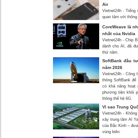
Air
Vietnet24h - Tiếng 
quan tâm với thông 
CoreWeave là nh
nhất của Nvidia
Vietnet24h - Chip B
dành cho AI, đã đư
thứ năm.
SoftBank đầu tư
năm 2026
Vietnet24h - Công 
thông SoftBank để 
có khả năng hoạt 
phương tiện khôi p
thông thế hệ 6G.
Vì sao Trung Qu
Vietnet24h - Không 
xây trung tâm AI Ya
của Bắc Kinh – đưa 
vùng biên.