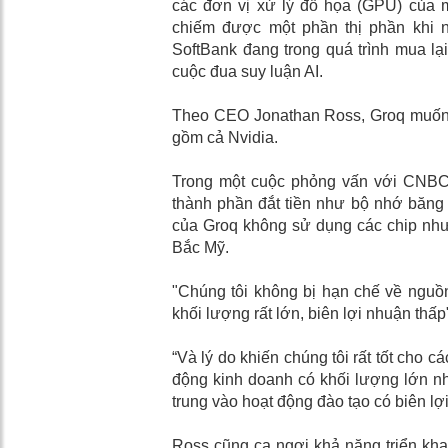
các đơn vị xử lý đồ họa (GPU) của mì
chiếm được một phần thị phần khi 
SoftBank đang trong quá trình mua lại
cuộc đua suy luận AI.
Theo CEO Jonathan Ross, Groq muốn nổ
gồm cả Nvidia.
Trong một cuộc phỏng vấn với CNBC 
thành phần đắt tiền như bộ nhớ băng t
của Groq không sử dụng các chip như 
Bắc Mỹ.
"Chúng tôi không bị hạn chế về nguồn
khối lượng rất lớn, biên lợi nhuận th
“Và lý do khiến chúng tôi rất tốt cho cá
động kinh doanh có khối lượng lớn n
trung vào hoạt động đào tạo có biên lợ
Ross cũng ca ngợi khả năng triển kha