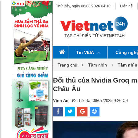
Thứ Bảy, ngày 08/08/2026 04:10
Liên hệ
Tin VEIA
Công ngh
Trang chủ
Tầm nhìn
Tầm nhìn
Đối thủ của Nvidia Groq mở
Châu Âu
Vĩnh An
-
Thứ Ba, 08/07/2025 9:26 CH