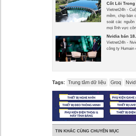
Cốt Lõi Trong
Vietnet24h - Cu
mềm, chip bán d
soát các nguồn 
mọi lĩnh vực cô
Nvidia bán 18
Vietnet24h - Nv
công ty Humain 
Tags:
Trung tâm dữ liệu
Groq
Nvid
TIN KHÁC CÙNG CHUYÊN MỤC