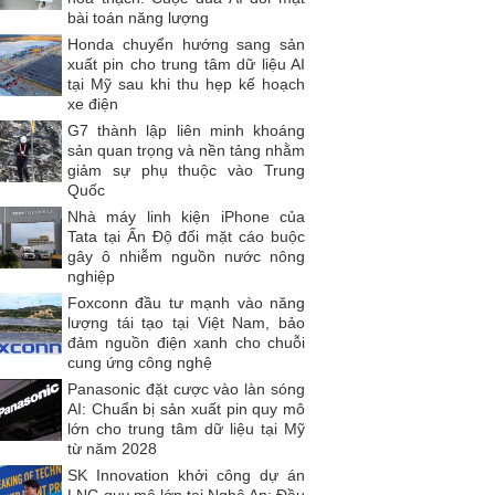
bài toán năng lượng
Honda chuyển hướng sang sản
xuất pin cho trung tâm dữ liệu AI
tại Mỹ sau khi thu hẹp kế hoạch
xe điện
G7 thành lập liên minh khoáng
sản quan trọng và nền tảng nhằm
giảm sự phụ thuộc vào Trung
Quốc
Nhà máy linh kiện iPhone của
Tata tại Ấn Độ đối mặt cáo buộc
gây ô nhiễm nguồn nước nông
nghiệp
Foxconn đầu tư mạnh vào năng
lượng tái tạo tại Việt Nam, bảo
đảm nguồn điện xanh cho chuỗi
cung ứng công nghệ
Panasonic đặt cược vào làn sóng
AI: Chuẩn bị sản xuất pin quy mô
lớn cho trung tâm dữ liệu tại Mỹ
từ năm 2028
SK Innovation khởi công dự án