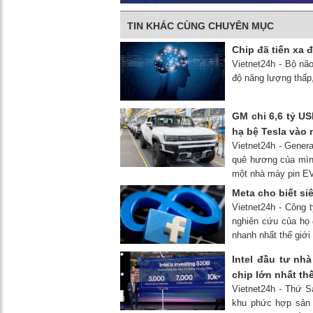
TIN KHÁC CÙNG CHUYÊN MỤC
Chip đã tiến xa
Vietnet24h - Bộ nã
độ năng lượng thấp,
GM chi 6,6 tỷ U
hạ bệ Tesla vào
Vietnet24h - Gener
quê hương của mìn
một nhà máy pin E
Meta cho biết si
Vietnet24h - Công 
nghiên cứu của họ 
nhanh nhất thế giới
Intel đầu tư nh
chip lớn nhất thế
Vietnet24h - Thứ S
khu phức hợp sản 