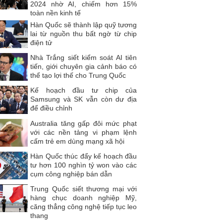
2024 nhờ AI, chiếm hơn 15%
toàn nền kinh tế
Hàn Quốc sẽ thành lập quỹ tương
lai từ nguồn thu bất ngờ từ chip
điện tử
Nhà Trắng siết kiểm soát AI tiên
tiến, giới chuyên gia cảnh báo có
thể tạo lợi thế cho Trung Quốc
Kế hoạch đầu tư chip của
Samsung và SK vẫn còn dư địa
để điều chỉnh
Australia tăng gấp đôi mức phạt
với các nền tảng vi phạm lệnh
cấm trẻ em dùng mạng xã hội
Hàn Quốc thúc đẩy kế hoạch đầu
tư hơn 100 nghìn tỷ won vào các
cụm công nghiệp bán dẫn
Trung Quốc siết thương mại với
hàng chục doanh nghiệp Mỹ,
căng thẳng công nghệ tiếp tục leo
thang