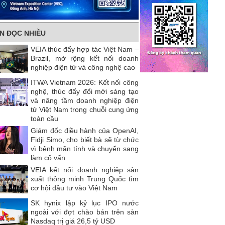
IN ĐỌC NHIỀU
VEIA thúc đẩy hợp tác Việt Nam –
Brazil, mở rộng kết nối doanh
nghiệp điện tử và công nghệ cao
ITWA Vietnam 2026: Kết nối công
nghệ, thúc đẩy đổi mới sáng tạo
và nâng tầm doanh nghiệp điện
tử Việt Nam trong chuỗi cung ứng
toàn cầu
Giám đốc điều hành của OpenAI,
Fidji Simo, cho biết bà sẽ từ chức
vì bệnh mãn tính và chuyển sang
làm cố vấn
VEIA kết nối doanh nghiệp sản
xuất thông minh Trung Quốc tìm
cơ hội đầu tư vào Việt Nam
SK hynix lập kỷ lục IPO nước
ngoài với đợt chào bán trên sàn
Nasdaq trị giá 26,5 tỷ USD