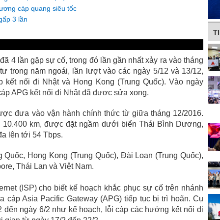
ơng cáp quang siêu tốc
gấp 3 lần
T
 4 lần gặp sự cố, trong đó lần gần nhất xảy ra vào tháng
tư trong năm ngoái, lần lượt vào các ngày 5/12 và 13/12,
 kết nối đi Nhật và Hong Kong (Trung Quốc). Vào ngày
cáp APG kết nối đi Nhật đã được sửa xong.
ợc đưa vào vận hành chính thức từ giữa tháng 12/2016.
g 10.400 km, được đặt ngầm dưới biển Thái Bình Dương,
a lên tới 54 Tbps.
g Quốc, Hong Kong (Trung Quốc), Đài Loan (Trung Quốc),
ore, Thái Lan và Việt Nam.
ernet (ISP) cho biết kế hoạch khắc phục sự cố trên nhánh
 cáp Asia Pacific Gateway (APG) tiếp tục bị trì hoãn. Cụ
2 đến ngày 6/2 như kế hoạch, lỗi cáp các hướng kết nối đi