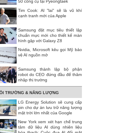
50 công cụ tại Pyeongtaek
Tim Cook: AI "lai" sẽ là vũ khí
cạnh tranh mới của Apple
Samsung đặt mục tiêu thiết lập
chuẩn mực mới cho thiết kế màn
hình gập với Galaxy Z8
Nvidia, Microsoft kêu gọi Mỹ bảo
vệ AI nguồn mở
Samsung thành lập bộ phận
robot do CEO đứng đầu để thâm
nhập thị trường
ÔI TRƯỜNG & NĂNG LƯỢNG
LG Energy Solution sẽ cung cấp
pin cho dự án lưu trữ năng lượng
mặt trời lớn nhất của Google
New York xem xét hạn chế trung
tâm dữ liệu AI dùng nhiên liệu
hóa thạch: Cuộc đua AI đối mặt