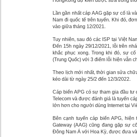
HongKong dự kiến được sửa trong thời
Lần gần nhất cáp AAG gặp sự cố là vào
Nam đi quốc tế trên tuyến. Khi đó, đơ
vào giữa tháng 12/2021.
Tuy nhiên, sau đó các ISP tại Việt Na
Đến 15h ngày 29/12/2021, lỗi trên n
khắc phục xong. Trong khi đó, sự cố
(Trung Quốc) với 3 điểm lỗi hiện vẫn 
Theo lịch mới nhất, thời gian sửa chữ
kéo dài từ ngày 25/2 đến 12/3/2022.
Cáp biển APG có sự tham gia đầu tư
Telecom và được đánh giá là tuyến cá
lớn hơn cho người dùng Internet tại V
Bên cạnh tuyến cáp biển APG, hiện t
Gateway (AAG) cũng đang gặp sự cố. 
Đông Nam Á với Hoa Kỳ, được đưa vào