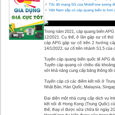
Tốc độ mạng 5G của MobiFone tương đư
Việt Nam sắp có cáp quang biển to hơn 
Trong năm 2021, cáp quang biển APG đã
12/2021. Cụ thể, ở lần gặp sự cố thứ 
cáp APG gặp sự cố trên 2 hướng cáp
14/1/2022, sự cố trên nhánh S1.5 của 
Tuyến cáp quang biển quốc tế APG đư
Tuyến cáp quang có chiều dài khoản
với khả năng cung cấp băng thông tối đ
Tuyến cáp có các điểm kết nối ở Trun
Nhật Bản, Hàn Quốc, Malaysia, Singap
Đại diện một nhà cung cấp dịch vụ Int
kết nối đi Hong Kong (Trung Quốc) của
thể, thay vì được sửa chữa từ ngày 2/