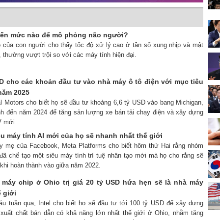
 đến mức nào để mô phỏng não người?
o của con người cho thấy tốc độ xử lý cao ở tần số xung nhịp và mật
 thường vượt trội so với các máy tính hiện đại.
SD cho các khoản đầu tư vào nhà máy ô tô điện với mục tiêu
 năm 2025
al Motors cho biết họ sẽ đầu tư khoảng 6,6 tỷ USD vào bang Michigan,
h đến năm 2024 để tăng sản lượng xe bán tải chạy điện và xây dựng
V mới.
êu máy tính AI mới của họ sẽ nhanh nhất thế giới
ty mẹ của Facebook, Meta Platforms cho biết hôm thứ Hai rằng nhóm
đã chế tạo một siêu máy tính trí tuệ nhân tạo mới mà họ cho rằng sẽ
 khi hoàn thành vào giữa năm 2022.
à máy chip ở Ohio trị giá 20 tỷ USD hứa hẹn sẽ là nhà máy
 giới
áu tuần qua, Intel cho biết họ sẽ đầu tư tới 100 tỷ USD để xây dựng
xuất chất bán dẫn có khả năng lớn nhất thế giới ở Ohio, nhằm tăng