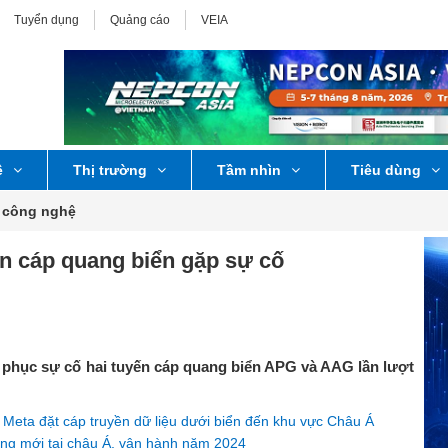
Tuyển dụng
Quảng cáo
VEIA
ệ
Thị trường
Tầm nhìn
Tiêu dùng
 công nghệ
n cáp quang biển gặp sự cố
c phục sự cố hai tuyến cáp quang biển APG và AAG lần lượt
 Meta đặt cáp truyền dữ liệu dưới biển đến khu vực Châu Á
ang mới tại châu Á, vận hành năm 2024