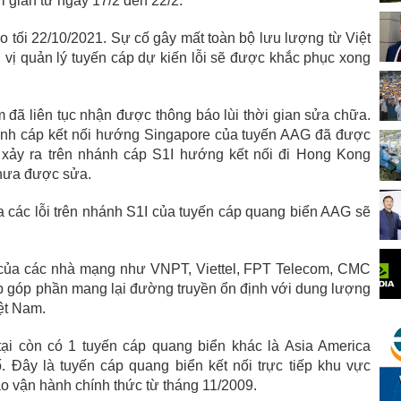
 gian từ ngày 17/2 đến 22/2.
 tối 22/10/2021. Sự cố gây mất toàn bộ lưu lượng từ Việt
n vị quản lý tuyến cáp dự kiến lỗi sẽ được khắc phục xong
m đã liên tục nhận được thông báo lùi thời gian sửa chữa.
hánh cáp kết nối hướng Singapore của tuyến AAG đã được
 xảy ra trên nhánh cáp S1I hướng kết nối đi Hong Kong
chưa được sửa.
a các lỗi trên nhánh S1I của tuyến cáp quang biển AAG sẽ
 của các nhà mạng như VNPT, Viettel, FPT Telecom, CMC
p góp phần mang lại đường truyền ổn định với dung lượng
iệt Nam.
ại còn có 1 tuyến cáp quang biển khác là Asia America
Đây là tuyến cáp quang biển kết nối trực tiếp khu vực
 vận hành chính thức từ tháng 11/2009.