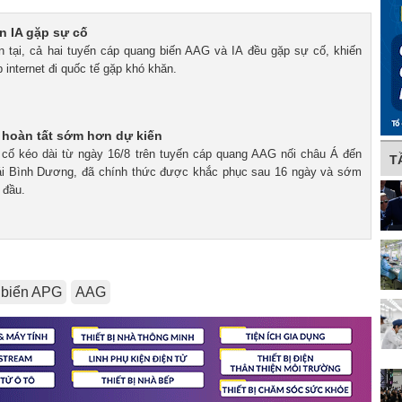
n IA gặp sự cố
ện tại, cả hai tuyến cáp quang biến AAG và IA đều gặp sự cố, khiến
p internet đi quốc tế gặp khó khăn.
 hoàn tất sớm hơn dự kiến
 cố kéo dài từ ngày 16/8 trên tuyến cáp quang AAG nối châu Á đến
T
ái Bình Dương, đã chính thức được khắc phục sau 16 ngày và sớm
 đầu.
 biển APG
AAG