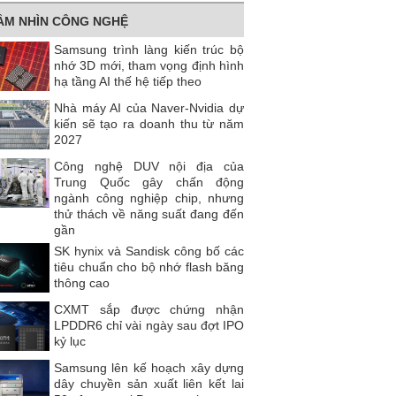
ẦM NHÌN CÔNG NGHỆ
Samsung trình làng kiến trúc bộ
nhớ 3D mới, tham vọng định hình
hạ tầng AI thế hệ tiếp theo
Nhà máy AI của Naver-Nvidia dự
kiến ​​sẽ tạo ra doanh thu từ năm
2027
Công nghệ DUV nội địa của
Trung Quốc gây chấn động
ngành công nghiệp chip, nhưng
thử thách về năng suất đang đến
gần
SK hynix và Sandisk công bố các
tiêu chuẩn cho bộ nhớ flash băng
thông cao
CXMT sắp được chứng nhận
LPDDR6 chỉ vài ngày sau đợt IPO
kỷ lục
Samsung lên kế hoạch xây dựng
dây chuyền sản xuất liên kết lai