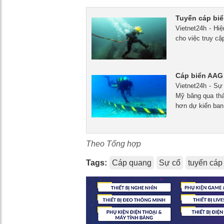
Tuyến cáp biể
Vietnet24h - Hi
cho việc truy cậ
Cáp biển AAG
Vietnet24h - Sự
Mỹ băng qua th
hơn dự kiến ban
Theo Tổng hợp
Tags:
Cáp quang
Sự cố
tuyến cáp