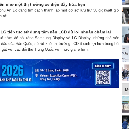
ên như một thị trường xe điện đầy hứa hẹn
 phủ Ấn Độ đang tìm cách thành lập một cơ sở lưu trữ 50 gigawatt giờ
m tới.
 LG tiếp tục sử dụng tấm nền LCD dù lợi nhuận chậm lại
quá sớm để nói rằng Samsung Display và LG Display, những nhà sản
đầu của Hàn Quốc, sẽ rút khỏi thị trường LCD ít sinh lợi hơn trong bối
 gắt với các đối thủ Trung Quốc với mức giá rẻ hơn.
M