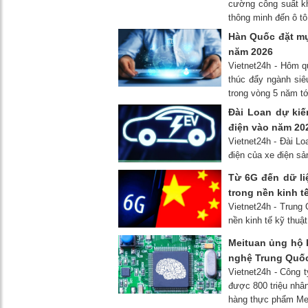
cường công suất khi
thông minh đến ô tô
Hàn Quốc đặt mục
năm 2026
Vietnet24h - Hôm q
thúc đẩy ngành siêu
trong vòng 5 năm tớ
Đài Loan dự kiế
điện vào năm 20
Vietnet24h - Đài L
điện của xe điện s
Từ 6G đến dữ li
trong nền kinh t
Vietnet24h - Trung
nền kinh tế kỹ thu
Meituan ủng hộ k
nghệ Trung Quốc
Vietnet24h - Công t
được 800 triệu nhân
hàng thực phẩm Me