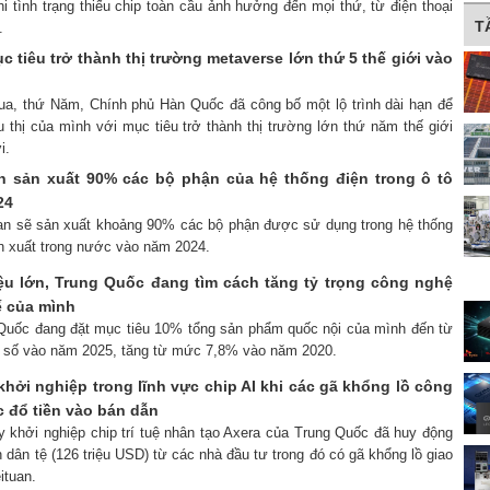
 tình trạng thiếu chip toàn cầu ảnh hưởng đến mọi thứ, từ điện thoại
T
.
 tiêu trở thành thị trường metaverse lớn thứ 5 thế giới vào
ua, thứ Năm, Chính phủ Hàn Quốc đã công bố một lộ trình dài hạn để
 thị của mình với mục tiêu trở thành thị trường lớn thứ năm thế giới
i.
n sản xuất 90% các bộ phận của hệ thống điện trong ô tô
24
oan sẽ sản xuất khoảng 90% các bộ phận được sử dụng trong hệ thống
ản xuất trong nước vào năm 2024.
ệu lớn, Trung Quốc đang tìm cách tăng tỷ trọng công nghệ
ế của mình
 Quốc đang đặt mục tiêu 10% tổng sản phẩm quốc nội của mình đến từ
ật số vào năm 2025, tăng từ mức 7,8% vào năm 2020.
hởi nghiệp trong lĩnh vực chip AI khi các gã khổng lồ công
 đổ tiền vào bán dẫn
y khởi nghiệp chip trí tuệ nhân tạo Axera của Trung Quốc đã huy động
 dân tệ (126 triệu USD) từ các nhà đầu tư trong đó có gã khổng lồ giao
ituan.