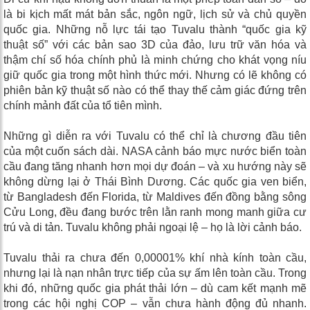
là bi kịch mất mát bản sắc, ngôn ngữ, lịch sử và chủ quyền
quốc gia. Những nỗ lực tái tạo Tuvalu thành “quốc gia kỹ
thuật số” với các bản sao 3D của đảo, lưu trữ văn hóa và
thậm chí số hóa chính phủ là minh chứng cho khát vọng níu
giữ quốc gia trong một hình thức mới. Nhưng có lẽ không có
phiên bản kỹ thuật số nào có thể thay thế cảm giác đứng trên
chính mảnh đất của tổ tiên mình.
Những gì diễn ra với Tuvalu có thể chỉ là chương đầu tiên
của một cuốn sách dài. NASA cảnh báo mực nước biển toàn
cầu đang tăng nhanh hơn mọi dự đoán – và xu hướng này sẽ
không dừng lại ở Thái Bình Dương. Các quốc gia ven biển,
từ Bangladesh đến Florida, từ Maldives đến đồng bằng sông
Cửu Long, đều đang bước trên lằn ranh mong manh giữa cư
trú và di tản. Tuvalu không phải ngoại lệ – họ là lời cảnh báo.
Tuvalu thải ra chưa đến 0,00001% khí nhà kính toàn cầu,
nhưng lại là nạn nhân trực tiếp của sự ấm lên toàn cầu. Trong
khi đó, những quốc gia phát thải lớn – dù cam kết mạnh mẽ
trong các hội nghị COP – vẫn chưa hành động đủ nhanh.