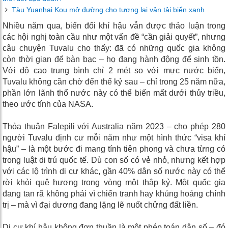
Tàu Yuanhai Kou mở đường cho tương lai vận tải biển xanh
Nhiều năm qua, biến đổi khí hậu vẫn được thảo luận trong
các hội nghị toàn cầu như một vấn đề “cần giải quyết”, nhưng
câu chuyện Tuvalu cho thấy: đã có những quốc gia không
còn thời gian để bàn bạc – họ đang hành động để sinh tồn.
Với độ cao trung bình chỉ 2 mét so với mực nước biển,
Tuvalu không cần chờ đến thế kỷ sau – chỉ trong 25 năm nữa,
phần lớn lãnh thổ nước này có thể biến mất dưới thủy triều,
theo ước tính của NASA.
Thỏa thuận Falepili với Australia năm 2023 – cho phép 280
người Tuvalu định cư mỗi năm như một hình thức “visa khí
hậu” – là một bước đi mang tính tiên phong và chưa từng có
trong luật di trú quốc tế. Dù con số có vẻ nhỏ, nhưng kết hợp
với các lộ trình di cư khác, gần 40% dân số nước này có thể
rời khỏi quê hương trong vòng một thập kỷ. Một quốc gia
đang tan rã không phải vì chiến tranh hay khủng hoảng chính
trị – mà vì đại dương đang lặng lẽ nuốt chửng đất liền.
Di cư khí hậu không đơn thuần là một phép toán dân số – đó