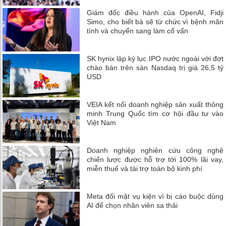
Giám đốc điều hành của OpenAI, Fidji
Simo, cho biết bà sẽ từ chức vì bệnh mãn
tính và chuyển sang làm cố vấn
SK hynix lập kỷ lục IPO nước ngoài với đợt
chào bán trên sàn Nasdaq trị giá 26,5 tỷ
USD
VEIA kết nối doanh nghiệp sản xuất thông
minh Trung Quốc tìm cơ hội đầu tư vào
Việt Nam
Doanh nghiệp nghiên cứu công nghệ
chiến lược được hỗ trợ tới 100% lãi vay,
miễn thuế và tài trợ toàn bộ kinh phí
Meta đối mặt vụ kiện vì bị cáo buộc dùng
AI để chọn nhân viên sa thải