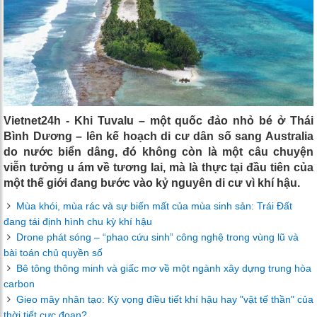
Vietnet24h - Khi Tuvalu – một quốc đảo nhỏ bé ở Thái
Bình Dương – lên kế hoạch di cư dân số sang Australia
do nước biển dâng, đó không còn là một câu chuyện
viễn tưởng u ám về tương lai, mà là thực tại đầu tiên của
một thế giới đang bước vào kỷ nguyên di cư vì khí hậu.
Mùa khói, mùa rác và sự biến mất của mùa sinh sản: Trái Đất
đang tái định hình chu kỳ khí hậu
Drone phát sóng – “phao cứu sinh” công nghệ trong vùng lũ và
bài toán chủ quyền số
Bê tông thông minh và giấc mơ về một ngành xây dựng trung hòa
carbon
Gieo mây nhân tạo: Kỳ vọng điều tiết khí hậu hay "vật tế thần" của
thời tiết cực đoan?