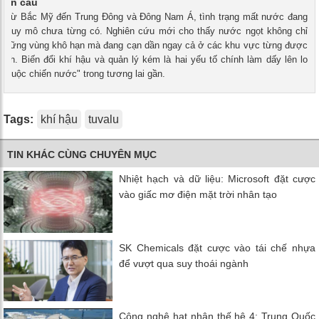
toàn cầu
 - Từ Bắc Mỹ đến Trung Đông và Đông Nam Á, tình trạng mất nước đang
ới quy mô chưa từng có. Nghiên cứu mới cho thấy nước ngọt không chỉ
ở những vùng khô hạn mà đang cạn dần ngay cả ở các khu vực từng được
ịnh. Biến đổi khí hậu và quản lý kém là hai yếu tố chính làm dấy lên lo
 "cuộc chiến nước" trong tương lai gần.
Tags:
khí hậu
tuvalu
TIN KHÁC CÙNG CHUYÊN MỤC
Nhiệt hạch và dữ liệu: Microsoft đặt cược
vào giấc mơ điện mặt trời nhân tạo
SK Chemicals đặt cược vào tái chế nhựa
để vượt qua suy thoái ngành
Công nghệ hạt nhân thế hệ 4: Trung Quốc