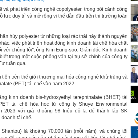
và phát triển công nghệ copolyester, trong bối cảnh công
lực duy trì và mở rộng vị thế dẫn đầu trên thị trường toàn
 phân hủy polyester từ những loại rác thải này thành nguyên
khác, việc phát triển hoạt động kinh doanh tái chế hóa chất
đối với chúng tôi”, ông Kim Eung-soo, Giám đốc Kinh doanh
iết trong một cuộc phỏng vấn tại trụ sở chính của công ty
Tư tuần qua.
 tiên trên thế giới thương mại hóa công nghệ khử trùng và
halate (PET) tái chế vào năm 2022.
g kinh doanh bis-hydroxyethyl terephthalate (BHET) tái
ET tái chế hóa học từ công ty Shuye Environmental
 2023 với giá khoảng 98 triệu đô la để thành lập SK
doanh tái chế.
 Shantou) là khoảng 70.000 tấn (mỗi năm), và chúng tôi
san để cung cấp sản phẩm sử dụng vật liệu tái chế này”,