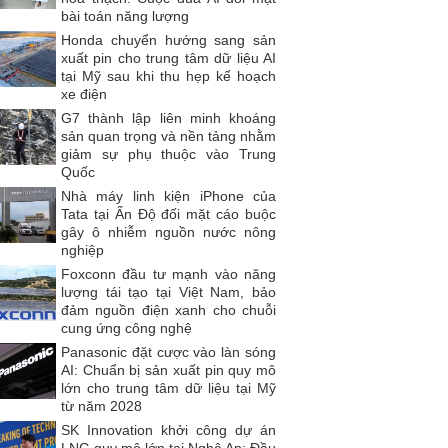
bài toán năng lượng
Honda chuyển hướng sang sản
xuất pin cho trung tâm dữ liệu AI
tại Mỹ sau khi thu hẹp kế hoạch
xe điện
G7 thành lập liên minh khoáng
sản quan trọng và nền tảng nhằm
giảm sự phụ thuộc vào Trung
Quốc
Nhà máy linh kiện iPhone của
Tata tại Ấn Độ đối mặt cáo buộc
gây ô nhiễm nguồn nước nông
nghiệp
Foxconn đầu tư mạnh vào năng
lượng tái tạo tại Việt Nam, bảo
đảm nguồn điện xanh cho chuỗi
cung ứng công nghệ
Panasonic đặt cược vào làn sóng
AI: Chuẩn bị sản xuất pin quy mô
lớn cho trung tâm dữ liệu tại Mỹ
từ năm 2028
SK Innovation khởi công dự án