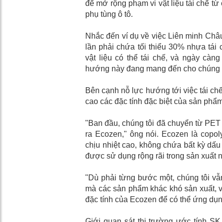
để mở rộng phạm vi vật liệu tái chế t
phụ tùng ô tô.
Nhắc đến ví dụ về việc Liên minh Châ
lần phải chứa tối thiểu 30% nhựa tái
vật liệu có thể tái chế, và ngày càn
hướng này đang mang đến cho chúng tô
Bên cạnh nỗ lực hướng tới việc tái chế
cao các đặc tính đặc biệt của sản phẩm
"Ban đầu, chúng tôi đã chuyển từ PET
ra Ecozen," ông nói. Ecozen là copol
chịu nhiệt cao, không chứa bất kỳ dấ
được sử dụng rộng rãi trong sản xuất 
"Dù phải từng bước một, chúng tôi vẫn
mà các sản phẩm khác khó sản xuất, và
đặc tính của Ecozen để có thể ứng dụn
Giới quan sát thị trường ước tính S