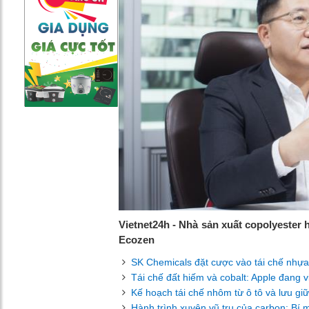
Vietnet24h - Nhà sản xuất copolyester 
Ecozen
SK Chemicals đặt cược vào tái chế nhựa
Tái chế đất hiếm và cobalt: Apple đang vi
Kế hoạch tái chế nhôm từ ô tô và lưu gi
Hành trình xuyên vũ trụ của carbon: Bí m