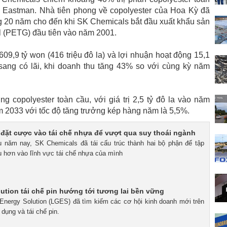
au Eastman. Nhà tiên phong về copolyester của Hoa Kỳ đã
ng 20 năm cho đến khi SK Chemicals bắt đầu xuất khẩu sản
l (PETG) đầu tiên vào năm 2001.
9,9 tỷ won (416 triệu đô la) và lợi nhuận hoạt động 15,1
sang có lãi, khi doanh thu tăng 43% so với cùng kỳ năm
ng copolyester toàn cầu, với giá trị 2,5 tỷ đô la vào năm
năm 2033 với tốc độ tăng trưởng kép hàng năm là 5,5%.
đặt cược vào tái chế nhựa để vượt qua suy thoái ngành
u năm nay, SK Chemicals đã tái cấu trúc thành hai bộ phận để tập
u hơn vào lĩnh vực tái chế nhựa của mình
ution tái chế pin hướng tới tương lai bền vững
 Energy Solution (LGES) đã tìm kiếm các cơ hội kinh doanh mới trên
 dụng và tái chế pin.