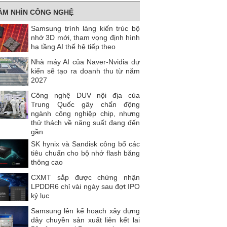
ẦM NHÌN CÔNG NGHỆ
Samsung trình làng kiến trúc bộ
nhớ 3D mới, tham vọng định hình
hạ tầng AI thế hệ tiếp theo
Nhà máy AI của Naver-Nvidia dự
kiến ​​sẽ tạo ra doanh thu từ năm
2027
Công nghệ DUV nội địa của
Trung Quốc gây chấn động
ngành công nghiệp chip, nhưng
thử thách về năng suất đang đến
gần
SK hynix và Sandisk công bố các
tiêu chuẩn cho bộ nhớ flash băng
thông cao
CXMT sắp được chứng nhận
LPDDR6 chỉ vài ngày sau đợt IPO
kỷ lục
Samsung lên kế hoạch xây dựng
dây chuyền sản xuất liên kết lai