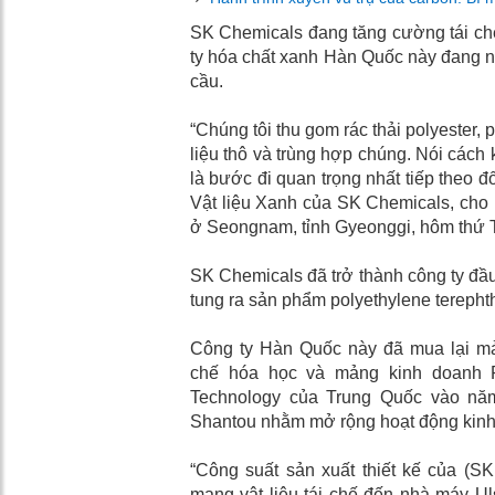
SK Chemicals đang tăng cường tái chế 
ty hóa chất xanh Hàn Quốc này đang nỗ 
cầu.
“Chúng tôi thu gom rác thải polyester,
liệu thô và trùng hợp chúng. Nói cách 
là bước đi quan trọng nhất tiếp theo 
Vật liệu Xanh của SK Chemicals, cho b
ở Seongnam, tỉnh Gyeonggi, hôm thứ 
SK Chemicals đã trở thành công ty đầu
tung ra sản phẩm polyethylene terepht
Công ty Hàn Quốc này đã mua lại mản
chế hóa học và mảng kinh doanh P
Technology của Trung Quốc vào năm
Shantou nhằm mở rộng hoạt động kinh 
“Công suất sản xuất thiết kế của (SK
mang vật liệu tái chế đến nhà máy Ul