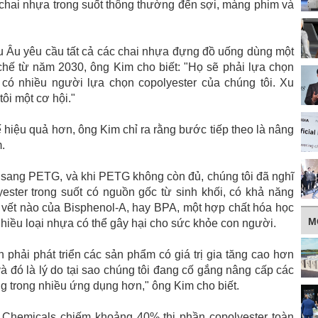
ừ chai nhựa trong suốt thông thường đến sợi, màng phim và
u Âu yêu cầu tất cả các chai nhựa đựng đồ uống dùng một
 chế từ năm 2030, ông Kim cho biết: "Họ sẽ phải lựa chọn
g có nhiều người lựa chọn copolyester của chúng tôi. Xu
i một cơ hội."
 hiệu quả hơn, ông Kim chỉ ra rằng bước tiếp theo là nâng
.
 sang PETG, và khi PETG không còn đủ, chúng tôi đã nghĩ
yester trong suốt có nguồn gốc từ sinh khối, có khả năng
u vết nào của Bisphenol-A, hay BPA, một hợp chất hóa học
M
nhiều loại nhựa có thể gây hại cho sức khỏe con người.
 phải phát triển các sản phẩm có giá trị gia tăng cao hơn
 đó là lý do tại sao chúng tôi đang cố gắng nâng cấp các
g trong nhiều ứng dụng hơn," ông Kim cho biết.
K Chemicals chiếm khoảng 40% thị phần copolyester toàn