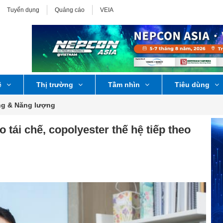
Tuyển dụng
Quảng cáo
VEIA
ệ
Thị trường
Tầm nhìn
Tiêu dùng
ng & Năng lượng
 tái chế, copolyester thế hệ tiếp theo