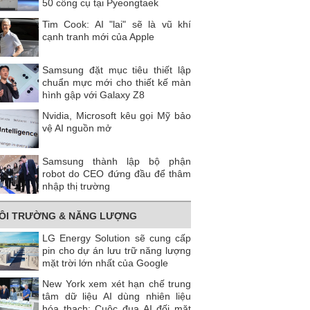
50 công cụ tại Pyeongtaek
Tim Cook: AI "lai" sẽ là vũ khí
cạnh tranh mới của Apple
Samsung đặt mục tiêu thiết lập
chuẩn mực mới cho thiết kế màn
hình gập với Galaxy Z8
Nvidia, Microsoft kêu gọi Mỹ bảo
vệ AI nguồn mở
Samsung thành lập bộ phận
robot do CEO đứng đầu để thâm
nhập thị trường
ÔI TRƯỜNG & NĂNG LƯỢNG
LG Energy Solution sẽ cung cấp
pin cho dự án lưu trữ năng lượng
mặt trời lớn nhất của Google
New York xem xét hạn chế trung
tâm dữ liệu AI dùng nhiên liệu
hóa thạch: Cuộc đua AI đối mặt