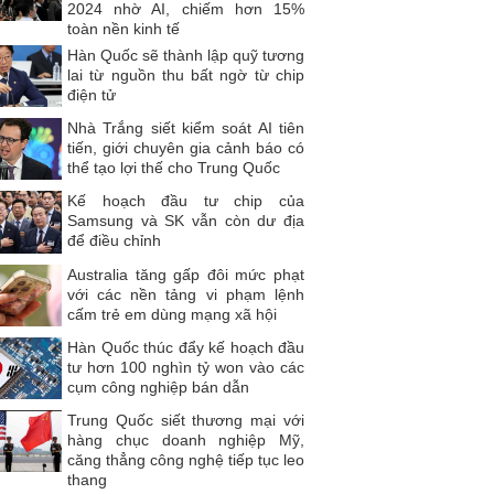
2024 nhờ AI, chiếm hơn 15%
toàn nền kinh tế
Hàn Quốc sẽ thành lập quỹ tương
lai từ nguồn thu bất ngờ từ chip
điện tử
Nhà Trắng siết kiểm soát AI tiên
tiến, giới chuyên gia cảnh báo có
thể tạo lợi thế cho Trung Quốc
Kế hoạch đầu tư chip của
Samsung và SK vẫn còn dư địa
để điều chỉnh
Australia tăng gấp đôi mức phạt
với các nền tảng vi phạm lệnh
cấm trẻ em dùng mạng xã hội
Hàn Quốc thúc đẩy kế hoạch đầu
tư hơn 100 nghìn tỷ won vào các
cụm công nghiệp bán dẫn
Trung Quốc siết thương mại với
hàng chục doanh nghiệp Mỹ,
căng thẳng công nghệ tiếp tục leo
thang