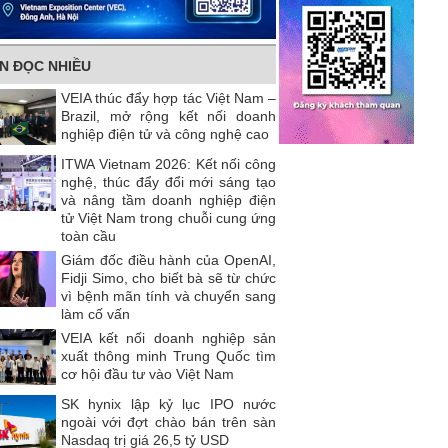
IN ĐỌC NHIỀU
VEIA thúc đẩy hợp tác Việt Nam –
Brazil, mở rộng kết nối doanh
nghiệp điện tử và công nghệ cao
ITWA Vietnam 2026: Kết nối công
nghệ, thúc đẩy đổi mới sáng tạo
và nâng tầm doanh nghiệp điện
tử Việt Nam trong chuỗi cung ứng
toàn cầu
Giám đốc điều hành của OpenAI,
Fidji Simo, cho biết bà sẽ từ chức
vì bệnh mãn tính và chuyển sang
làm cố vấn
VEIA kết nối doanh nghiệp sản
xuất thông minh Trung Quốc tìm
cơ hội đầu tư vào Việt Nam
SK hynix lập kỷ lục IPO nước
ngoài với đợt chào bán trên sàn
Nasdaq trị giá 26,5 tỷ USD