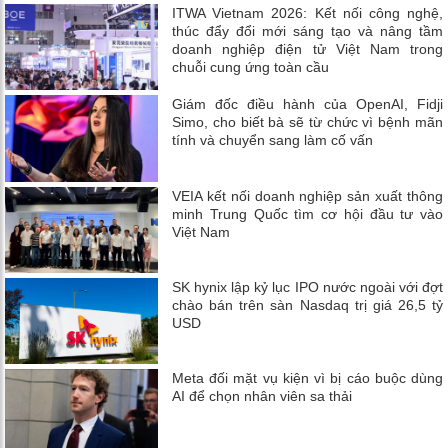
ITWA Vietnam 2026: Kết nối công nghệ,
thúc đẩy đổi mới sáng tạo và nâng tầm
doanh nghiệp điện tử Việt Nam trong
chuỗi cung ứng toàn cầu
Giám đốc điều hành của OpenAI, Fidji
Simo, cho biết bà sẽ từ chức vì bệnh mãn
tính và chuyển sang làm cố vấn
VEIA kết nối doanh nghiệp sản xuất thông
minh Trung Quốc tìm cơ hội đầu tư vào
Việt Nam
SK hynix lập kỷ lục IPO nước ngoài với đợt
chào bán trên sàn Nasdaq trị giá 26,5 tỷ
USD
Meta đối mặt vụ kiện vì bị cáo buộc dùng
AI để chọn nhân viên sa thải