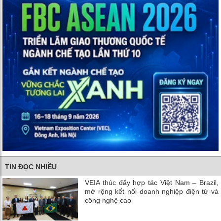
TIN ĐỌC NHIỀU
VEIA thúc đẩy hợp tác Việt Nam – Brazil,
mở rộng kết nối doanh nghiệp điện tử và
công nghệ cao