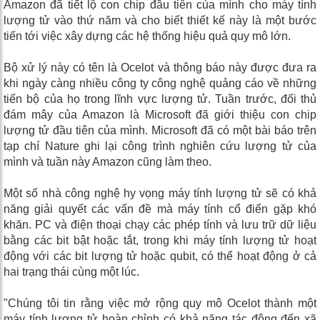
Amazon đã tiết lộ con chip đầu tiên của mình cho máy tính
lượng tử vào thứ năm và cho biết thiết kế này là một bước
tiến tới việc xây dựng các hệ thống hiệu quả quy mô lớn.
Bộ xử lý này có tên là Ocelot và thông báo này được đưa ra
khi ngày càng nhiều công ty công nghệ quảng cáo về những
tiến bộ của họ trong lĩnh vực lượng tử. Tuần trước, đối thủ
đám mây của Amazon là Microsoft đã giới thiệu con chip
lượng tử đầu tiên của mình. Microsoft đã có một bài báo trên
tạp chí Nature ghi lại công trình nghiên cứu lượng tử của
mình và tuần này Amazon cũng làm theo.
Một số nhà công nghệ hy vọng máy tính lượng tử sẽ có khả
năng giải quyết các vấn đề mà máy tính cổ điển gặp khó
khăn. PC và điện thoại chạy các phép tính và lưu trữ dữ liệu
bằng các bit bật hoặc tắt, trong khi máy tính lượng tử hoạt
động với các bit lượng tử hoặc qubit, có thể hoạt động ở cả
hai trạng thái cùng một lúc.
"Chúng tôi tin rằng việc mở rộng quy mô Ocelot thành một
máy tính lượng tử hoàn chỉnh có khả năng tác động đến xã