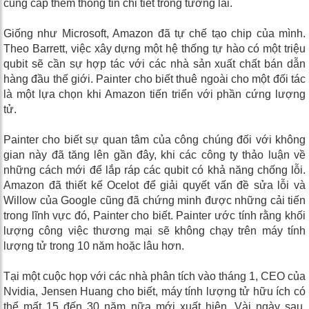
cung cấp thêm thông tin chi tiết trong tương lai.
Giống như Microsoft, Amazon đã tự chế tạo chip của mình.
Theo Barrett, việc xây dựng một hệ thống tự hào có một triệu
qubit sẽ cần sự hợp tác với các nhà sản xuất chất bán dẫn
hàng đầu thế giới. Painter cho biết thuê ngoài cho một đối tác
là một lựa chọn khi Amazon tiến triển với phần cứng lượng
tử.
Painter cho biết sự quan tâm của công chúng đối với không
gian này đã tăng lên gần đây, khi các công ty thảo luận về
những cách mới để lắp ráp các qubit có khả năng chống lỗi.
Amazon đã thiết kế Ocelot để giải quyết vấn đề sửa lỗi và
Willow của Google cũng đã chứng minh được những cải tiến
trong lĩnh vực đó, Painter cho biết. Painter ước tính rằng khối
lượng công việc thương mại sẽ không chạy trên máy tính
lượng tử trong 10 năm hoặc lâu hơn.
Tại một cuộc họp với các nhà phân tích vào tháng 1, CEO của
Nvidia, Jensen Huang cho biết, máy tính lượng tử hữu ích có
thể mất 15 đến 30 năm nữa mới xuất hiện. Vài ngày sau,