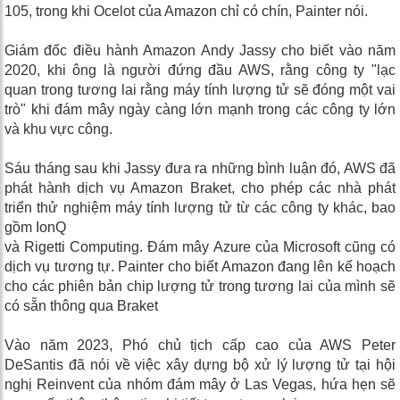
105, trong khi Ocelot của Amazon chỉ có chín, Painter nói.
Giám đốc điều hành Amazon Andy Jassy cho biết vào năm
2020, khi ông là người đứng đầu AWS, rằng công ty "lạc
quan trong tương lai rằng máy tính lượng tử sẽ đóng một vai
trò" khi đám mây ngày càng lớn mạnh trong các công ty lớn
và khu vực công.
Sáu tháng sau khi Jassy đưa ra những bình luận đó, AWS đã
phát hành dịch vụ Amazon Braket, cho phép các nhà phát
triển thử nghiệm máy tính lượng tử từ các công ty khác, bao
gồm IonQ
và Rigetti Computing. Đám mây Azure của Microsoft cũng có
dịch vụ tương tự. Painter cho biết Amazon đang lên kế hoạch
cho các phiên bản chip lượng tử trong tương lai của mình sẽ
có sẵn thông qua Braket
Vào năm 2023, Phó chủ tịch cấp cao của AWS Peter
DeSantis đã nói về việc xây dựng bộ xử lý lượng tử tại hội
nghị Reinvent của nhóm đám mây ở Las Vegas, hứa hẹn sẽ