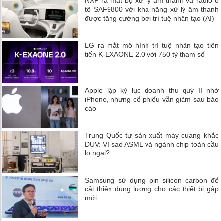
NXP ra mắt bộ xử lý âm thanh và radio ô
tô SAF9800 với khả năng xử lý âm thanh
được tăng cường bởi trí tuệ nhân tạo (AI)
LG ra mắt mô hình trí tuệ nhân tạo tiên
tiến K-EXAONE 2.0 với 750 tỷ tham số
Apple lập kỷ lục doanh thu quý II nhờ
iPhone, nhưng cổ phiếu vẫn giảm sau báo
cáo
Trung Quốc tự sản xuất máy quang khắc
DUV: Vì sao ASML và ngành chip toàn cầu
lo ngại?
Samsung sử dụng pin silicon carbon để
cải thiện dung lượng cho các thiết bị gập
mới