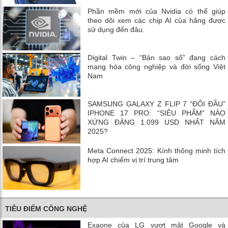
Phần mềm mới của Nvidia có thể giúp
theo dõi xem các chip AI của hãng được
sử dụng đến đâu.
Digital Twin – “Bản sao số” đang cách
mạng hóa công nghiệp và đời sống Việt
Nam
SAMSUNG GALAXY Z FLIP 7 “ĐỐI ĐẦU”
IPHONE 17 PRO: “SIÊU PHẨM” NÀO
XỨNG ĐÁNG 1.099 USD NHẤT NĂM
2025?
Meta Connect 2025: Kính thông minh tích
hợp AI chiếm vị trí trung tâm
TIÊU ĐIỂM CÔNG NGHỆ
Exaone của LG vượt mặt Google và