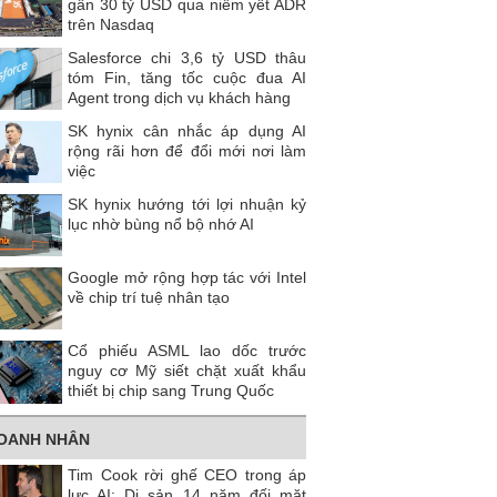
gần 30 tỷ USD qua niêm yết ADR
trên Nasdaq
Salesforce chi 3,6 tỷ USD thâu
tóm Fin, tăng tốc cuộc đua AI
Agent trong dịch vụ khách hàng
SK hynix cân nhắc áp dụng AI
rộng rãi hơn để đổi mới nơi làm
việc
SK hynix hướng tới lợi nhuận kỷ
lục nhờ bùng nổ bộ nhớ AI
Google mở rộng hợp tác với Intel
về chip trí tuệ nhân tạo
Cổ phiếu ASML lao dốc trước
nguy cơ Mỹ siết chặt xuất khẩu
thiết bị chip sang Trung Quốc
OANH NHÂN
Tim Cook rời ghế CEO trong áp
lực AI: Di sản 14 năm đối mặt