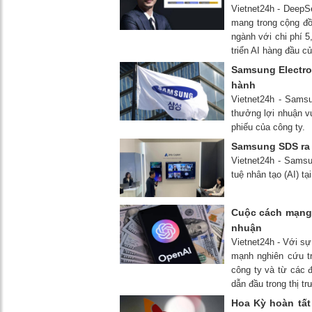
Vietnet24h - DeepS
mang trong cộng đồ
ngành với chi phí 5,
triển AI hàng đầu c
Samsung Electro
hành
Vietnet24h - Samsu
thưởng lợi nhuận v
phiếu của công ty.
Samsung SDS ra 
Vietnet24h - Samsu
tuệ nhân tạo (AI) t
Cuộc cách mạng 
nhuận
Vietnet24h - Với sự
mạnh nghiên cứu tr
công ty và từ các đ
dẫn đầu trong thị t
Hoa Kỳ hoàn tất