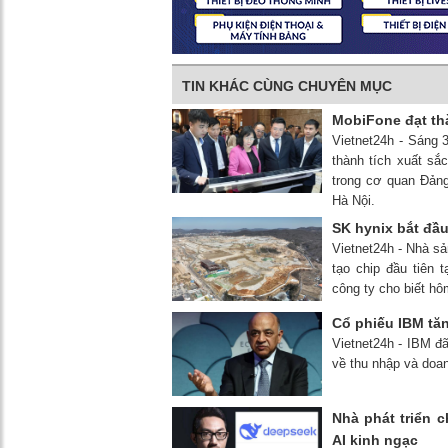
TIN KHÁC CÙNG CHUYÊN MỤC
MobiFone đạt thà
Vietnet24h - Sáng 
thành tích xuất sắ
trong cơ quan Đảng,
Hà Nội.
SK hynix bắt đầ
Vietnet24h - Nhà s
tạo chip đầu tiên
công ty cho biết hô
Cổ phiếu IBM tă
Vietnet24h - IBM đ
về thu nhập và doan
Nhà phát triển 
AI kinh ngạc