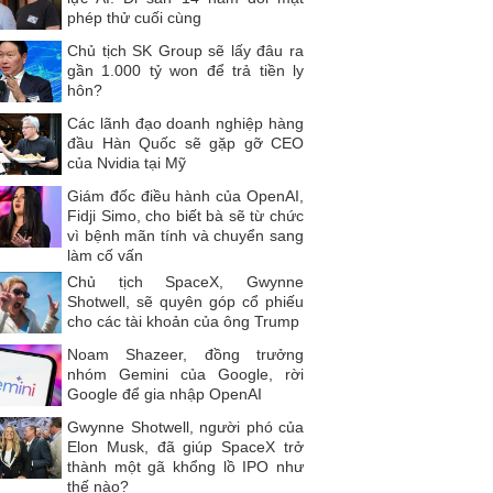
phép thử cuối cùng
Chủ tịch SK Group sẽ lấy đâu ra
gần 1.000 tỷ won để trả tiền ly
hôn?
Các lãnh đạo doanh nghiệp hàng
đầu Hàn Quốc sẽ gặp gỡ CEO
của Nvidia tại Mỹ
Giám đốc điều hành của OpenAI,
Fidji Simo, cho biết bà sẽ từ chức
vì bệnh mãn tính và chuyển sang
làm cố vấn
Chủ tịch SpaceX, Gwynne
Shotwell, sẽ quyên góp cổ phiếu
cho các tài khoản của ông Trump
Noam Shazeer, đồng trưởng
nhóm Gemini của Google, rời
Google để gia nhập OpenAI
Gwynne Shotwell, người phó của
Elon Musk, đã giúp SpaceX trở
thành một gã khổng lồ IPO như
thế nào?