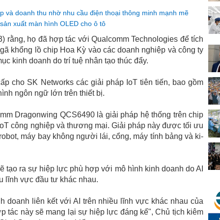
p và doanh thu nhờ nhu cầu điện thoại thông minh mạnh mẽ
sản xuất màn hình OLED cho ô tô
3) rằng, họ đã hợp tác với Qualcomm Technologies để tích
a gã khổng lồ chip Hoa Kỳ vào các doanh nghiệp và công ty
c kinh doanh do trí tuệ nhân tạo thúc đẩy.
p cho SK Networks các giải pháp IoT tiên tiến, bao gồm
h ngôn ngữ lớn trên thiết bị.
mm Dragonwing QCS6490 là giải pháp hệ thống trên chip
IoT công nghiệp và thương mại. Giải pháp này được tối ưu
obot, máy bay không người lái, cổng, máy tính bảng và ki-
 tạo ra sự hiệp lực phù hợp với mô hình kinh doanh do AI
u lĩnh vực đầu tư khác nhau.
h doanh liên kết với AI trên nhiều lĩnh vực khác nhau của
 tác này sẽ mang lại sự hiệp lực đáng kể", Chủ tịch kiêm