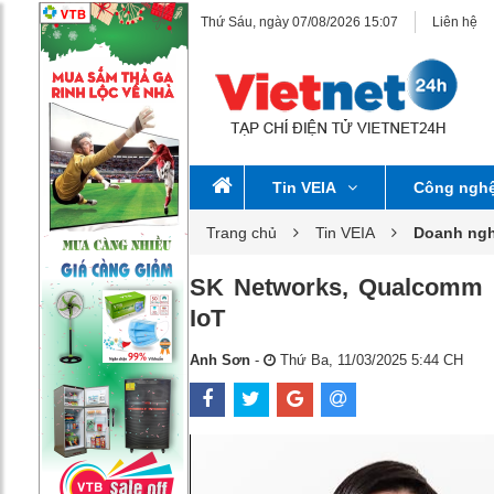
Thứ Sáu, ngày 07/08/2026 15:07
Liên hệ
Tin VEIA
Công ngh
Trang chủ
Tin VEIA
Doanh ngh
SK Networks, Qualcomm hợ
IoT
Anh Sơn
-
Thứ Ba, 11/03/2025 5:44 CH