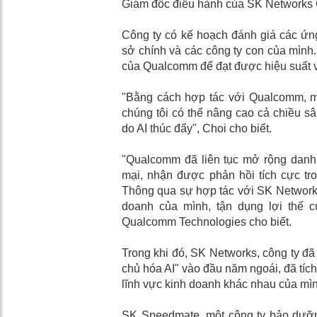
Giám đốc điều hành của SK Networks 
Công ty có kế hoạch đánh giá các ứn
sở chính và các công ty con của mình. 
của Qualcomm để đạt được hiệu suất và
"Bằng cách hợp tác với Qualcomm, m
chúng tôi có thể nâng cao cả chiều sâu
do AI thúc đẩy", Choi cho biết.
"Qualcomm đã liên tục mở rộng danh
mại, nhận được phản hồi tích cực tro
Thông qua sự hợp tác với SK Networks
doanh của mình, tận dụng lợi thế củ
Qualcomm Technologies cho biết.
Trong khi đó, SK Networks, công ty đã
chủ hóa AI" vào đầu năm ngoái, đã tíc
lĩnh vực kinh doanh khác nhau của mì
SK Speedmate, một công ty bảo dưỡn