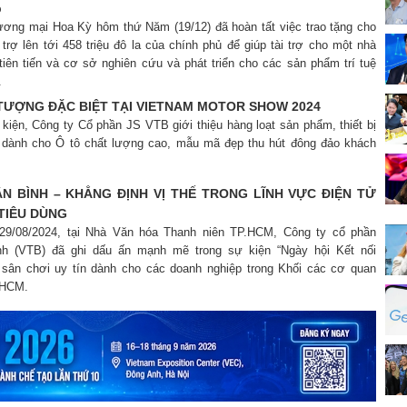
p
ương mại Hoa Kỳ hôm thứ Năm (19/12) đã hoàn tất việc trao tặng cho
trợ lên tới 458 triệu đô la của chính phủ để giúp tài trợ cho một nhà
tiên tiến và cơ sở nghiên cứu và phát triển cho các sản phẩm trí tuệ
.
 TƯỢNG ĐẶC BIỆT TẠI VIETNAM MOTOR SHOW 2024
 kiện, Công ty Cổ phần JS VTB giới thiệu hàng loạt sản phẩm, thiết bị
rí dành cho Ô tô chất lượng cao, mẫu mã đẹp thu hút đông đảo khách
ÂN BÌNH – KHẲNG ĐỊNH VỊ THẾ TRONG LĨNH VỰC ĐIỆN TỬ
TIÊU DÙNG
 29/08/2024, tại Nhà Văn hóa Thanh niên TP.HCM, Công ty cổ phần
ình (VTB) đã ghi dấu ấn mạnh mẽ trong sự kiện “Ngày hội Kết nối
 sân chơi uy tín dành cho các doanh nghiệp trong Khối các cơ quan
 HCM.