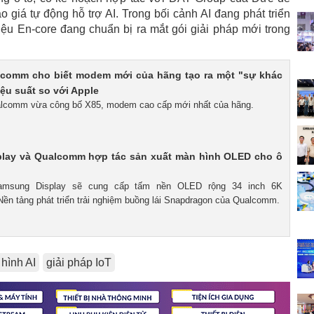
o giá tự động hỗ trợ AI. Trong bối cảnh AI đang phát triển
iệu En-core đang chuẩn bị ra mắt gói giải pháp mới trong
comm cho biết modem mới của hãng tạo ra một "sự khác
iệu suất so với Apple
alcomm vừa công bố X85, modem cao cấp mới nhất của hãng.
lay và Qualcomm hợp tác sản xuất màn hình OLED cho ô
Samsung Display sẽ cung cấp tấm nền OLED rộng 34 inch 6K
Nền tảng phát triển trải nghiệm buồng lái Snapdragon của Qualcomm.
hình AI
giải pháp IoT