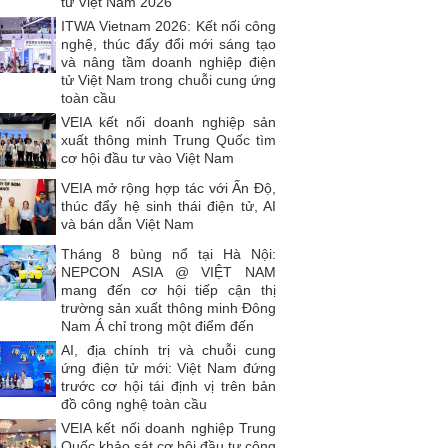
tử Việt Nam 2026
ITWA Vietnam 2026: Kết nối công
nghệ, thúc đẩy đổi mới sáng tạo
và nâng tầm doanh nghiệp điện
tử Việt Nam trong chuỗi cung ứng
toàn cầu
VEIA kết nối doanh nghiệp sản
xuất thông minh Trung Quốc tìm
cơ hội đầu tư vào Việt Nam
VEIA mở rộng hợp tác với Ấn Độ,
thúc đẩy hệ sinh thái điện tử, AI
và bán dẫn Việt Nam
Tháng 8 bùng nổ tại Hà Nội:
NEPCON ASIA @ VIỆT NAM
mang đến cơ hội tiếp cận thị
trường sản xuất thông minh Đông
Nam Á chỉ trong một điểm đến
AI, địa chính trị và chuỗi cung
ứng điện tử mới: Việt Nam đứng
trước cơ hội tái định vị trên bản
đồ công nghệ toàn cầu
VEIA kết nối doanh nghiệp Trung
Quốc khảo sát cơ hội đầu tư công