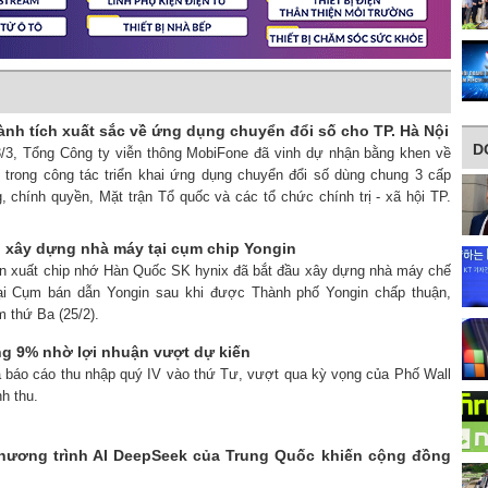
nh tích xuất sắc về ứng dụng chuyển đổi số cho TP. Hà Nội
D
3/3, Tổng Công ty viễn thông MobiFone đã vinh dự nhận bằng khen về
c trong công tác triển khai ứng dụng chuyển đổi số dùng chung 3 cấp
 chính quyền, Mặt trận Tổ quốc và các tổ chức chính trị - xã hội TP.
u xây dựng nhà máy tại cụm chip Yongin
ản xuất chip nhớ Hàn Quốc SK hynix đã bắt đầu xây dựng nhà máy chế
 tại Cụm bán dẫn Yongin sau khi được Thành phố Yongin chấp thuận,
m thứ Ba (25/2).
ng 9% nhờ lợi nhuận vượt dự kiến
ã báo cáo thu nhập quý IV vào thứ Tư, vượt qua kỳ vọng của Phố Wall
h thu.
chương trình AI DeepSeek của Trung Quốc khiến cộng đồng