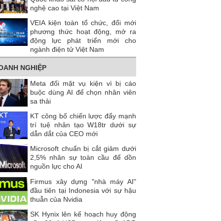
nghệ cao tại Việt Nam
VEIA kiện toàn tổ chức, đổi mới
phương thức hoạt động, mở ra
động lực phát triển mới cho
ngành điện tử Việt Nam
OANH NGHIỆP
Meta đối mặt vụ kiện vì bị cáo
buộc dùng AI để chọn nhân viên
sa thải
KT công bố chiến lược đẩy mạnh
trí tuệ nhân tạo W18tr dưới sự
dẫn dắt của CEO mới
Microsoft chuẩn bị cắt giảm dưới
2,5% nhân sự toàn cầu để dồn
nguồn lực cho AI
Firmus xây dựng "nhà máy AI"
đầu tiên tại Indonesia với sự hậu
thuẫn của Nvidia
SK Hynix lên kế hoạch huy động