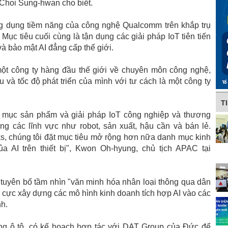
Choi Sung-hwan cho biết.
g dụng tiềm năng của công nghệ Qualcomm trên khắp trụ
Mục tiêu cuối cùng là tận dụng các giải pháp IoT tiên tiến
 bảo mật AI đẳng cấp thế giới.
ột công ty hàng đầu thế giới về chuyên môn công nghệ,
 và tốc độ phát triển của mình với tư cách là một công ty
T
 mục sản phẩm và giải pháp IoT công nghiệp và thương
ng các lĩnh vực như robot, sản xuất, hậu cần và bán lẻ.
, chúng tôi đặt mục tiêu mở rộng hơn nữa danh mục kinh
a AI trên thiết bị", Kwon Oh-hyung, chủ tịch APAC tại
 tuyên bố tầm nhìn "văn minh hóa nhân loại thông qua dân
h cực xây dựng các mô hình kinh doanh tích hợp AI vào các
nh.
g ô tô, có kế hoạch hợp tác với DAT Group của Đức để