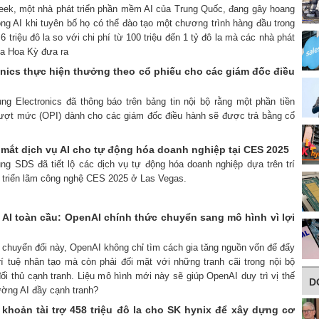
eek, một nhà phát triển phần mềm AI của Trung Quốc, đang gây hoang
ng AI khi tuyên bố họ có thể đào tạo một chương trình hàng đầu trong
6 triệu đô la so với chi phí từ 100 triệu đến 1 tỷ đô la mà các nhà phát
ủa Hoa Kỳ đưa ra
nics thực hiện thưởng theo cổ phiếu cho các giám đốc điều
ng Electronics đã thông báo trên bảng tin nội bộ rằng một phần tiền
ượt mức (OPI) dành cho các giám đốc điều hành sẽ được trả bằng cổ
mắt dịch vụ AI cho tự động hóa doanh nghiệp tại CES 2025
ng SDS đã tiết lộ các dịch vụ tự động hóa doanh nghiệp dựa trên trí
ại triển lãm công nghệ CES 2025 ở Las Vegas.
AI toàn cầu: OpenAI chính thức chuyển sang mô hình vì lợi
 chuyển đổi này, OpenAI không chỉ tìm cách gia tăng nguồn vốn để đẩy
í tuệ nhân tạo mà còn phải đối mặt với những tranh cãi trong nội bộ
ối thủ cạnh tranh. Liệu mô hình mới này sẽ giúp OpenAI duy trì vị thế
D
rường AI đầy cạnh tranh?
 khoản tài trợ 458 triệu đô la cho SK hynix để xây dựng cơ