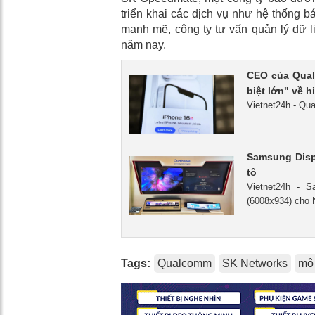
triển khai các dịch vụ như hệ thống bá
mạnh mẽ, công ty tư vấn quản lý dữ l
năm nay.
CEO của Qual
biệt lớn" về h
Vietnet24h - Qu
Samsung Disp
tô
Vietnet24h - 
(6008x934) cho 
Tags:
Qualcomm
SK Networks
mô 