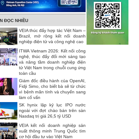
IN ĐỌC NHIỀU
VEIA thúc đẩy hợp tác Việt Nam –
Brazil, mở rộng kết nối doanh
nghiệp điện tử và công nghệ cao
ITWA Vietnam 2026: Kết nối công
nghệ, thúc đẩy đổi mới sáng tạo
và nâng tầm doanh nghiệp điện
tử Việt Nam trong chuỗi cung ứng
toàn cầu
Giám đốc điều hành của OpenAI,
Fidji Simo, cho biết bà sẽ từ chức
vì bệnh mãn tính và chuyển sang
làm cố vấn
SK hynix lập kỷ lục IPO nước
ngoài với đợt chào bán trên sàn
Nasdaq trị giá 26,5 tỷ USD
VEIA kết nối doanh nghiệp sản
xuất thông minh Trung Quốc tìm
cơ hội đầu tư vào Việt Nam