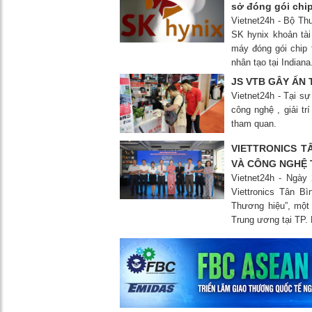
sở đóng gói chi
Vietnet24h - Bộ Th
SK hynix khoản tài 
máy đóng gói chip 
nhân tạo tại Indiana
JS VTB GÂY ẤN
Vietnet24h - Tại sự
công nghệ , giải t
tham quan.
VIETTRONICS T
VÀ CÔNG NGHỆ 
Vietnet24h - Ngày
Viettronics Tân B
Thương hiệu”, một
Trung ương tại TP.