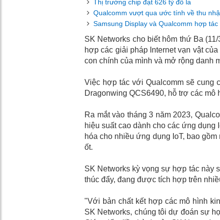
Thị trường chip đạt 626 tỷ đô la
Qualcomm vượt qua ước tính về thu nhậ
Samsung Display và Qualcomm hợp tác 
SK Networks cho biết hôm thứ Ba (11/
hợp các giải pháp Internet vạn vật củ
con chính của mình và mở rộng danh mụ
Việc hợp tác với Qualcomm sẽ cung cấ
Dragonwing QCS6490, hỗ trợ các mô hìn
Ra mắt vào tháng 3 năm 2023, Qualco
hiệu suất cao dành cho các ứng dụng 
hóa cho nhiều ứng dụng IoT, bao gồm r
ốt.
SK Networks kỳ vọng sự hợp tác này sẽ
thúc đẩy, đang được tích hợp trên nhiề
"Với bản chất kết hợp các mô hình kin
SK Networks, chúng tôi dự đoán sự hợp