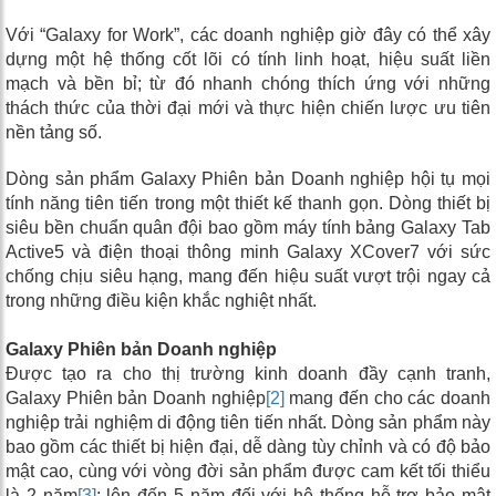
Với “Galaxy for Work”, các doanh nghiệp giờ đây có thể xây
dựng một hệ thống cốt lõi có tính linh hoạt, hiệu suất liền
mạch và bền bỉ; từ đó nhanh chóng thích ứng với những
thách thức của thời đại mới và thực hiện chiến lược ưu tiên
nền tảng số.
Dòng sản phẩm Galaxy Phiên bản Doanh nghiệp hội tụ mọi
tính năng tiên tiến trong một thiết kế thanh gọn. Dòng thiết bị
siêu bền chuẩn quân đội bao gồm máy tính bảng Galaxy Tab
Active5 và điện thoại thông minh Galaxy XCover7 với sức
chống chịu siêu hạng, mang đến hiệu suất vượt trội ngay cả
trong những điều kiện khắc nghiệt nhất.
Galaxy Phiên bản Doanh nghiệp
Được tạo ra cho thị trường kinh doanh đầy cạnh tranh,
Galaxy Phiên bản Doanh nghiệp
[2]
mang đến cho các doanh
nghiệp trải nghiệm di động tiên tiến nhất. Dòng sản phẩm này
bao gồm các thiết bị hiện đại, dễ dàng tùy chỉnh và có độ bảo
mật cao, cùng với vòng đời sản phẩm được cam kết tối thiểu
là 2 năm
[3]
; lên đến 5 năm đối với hệ thống hỗ trợ bảo mật