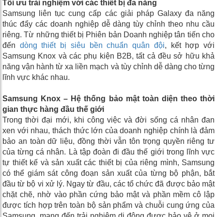
Tối ưu trải nghiệm với các thiết bị đa năng
Samsung liên tục cung cấp các giải pháp Galaxy đa năng
thúc đẩy các doanh nghiệp dễ dàng tùy chỉnh theo nhu cầu
riêng. Từ những thiết bị Phiên bản Doanh nghiệp tân tiến cho
đến
dòng thiết bị siêu bền chuẩn quân đội
, kết hợp với
Samsung Knox và các phụ kiện B2B, tất cả đều sở hữu khả
năng vận hành từ xa liền mạch và tùy chỉnh dễ dàng cho từng
lĩnh vực khác nhau.
Samsung Knox – Hệ thống bảo mật toàn diện theo thời
gian thực hàng đầu thế giới
Trong thời đại mới, khi công việc và đời sống cá nhân đan
xen với nhau, thách thức lớn của doanh nghiệp chính là đảm
bảo an toàn dữ liệu, đồng thời vẫn tôn trọng quyền riêng tư
của từng cá nhân. Là tập đoàn đi đầu thế giới trong lĩnh vực
tự thiết kế và sản xuất các thiết bị của riêng mình, Samsung
có thể giám sát công đoạn sản xuất của từng bộ phận, bắt
đầu từ bộ vi xử lý. Ngay từ đầu, các tổ chức đã được bảo mật
chặt chẽ, nhờ vào phần cứng bảo mật và phần mềm cô lập
được tích hợp trên toàn bộ sản phẩm và chuỗi cung ứng của
Samsung, mang đến trải nghiệm di động được bảo vệ ở mọi