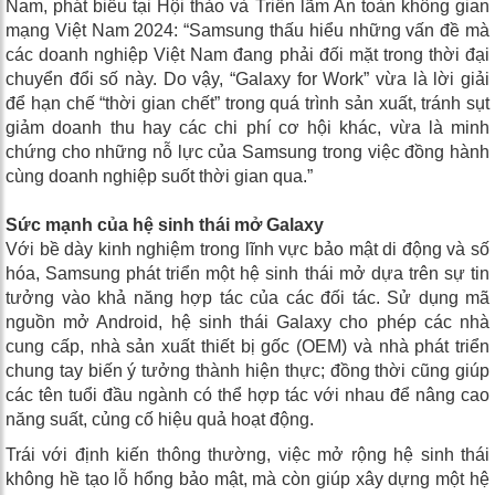
Nam, phát biểu tại Hội thảo và Triển lãm An toàn không gian
mạng Việt Nam 2024: “Samsung thấu hiểu những vấn đề mà
các doanh nghiệp Việt Nam đang phải đối mặt trong thời đại
chuyển đổi số này. Do vậy, “Galaxy for Work” vừa là lời giải
để hạn chế “thời gian chết” trong quá trình sản xuất, tránh sụt
giảm doanh thu hay các chi phí cơ hội khác, vừa là minh
chứng cho những nỗ lực của Samsung trong việc đồng hành
cùng doanh nghiệp suốt thời gian qua.”
Sức mạnh của hệ sinh thái mở Galaxy
Với bề dày kinh nghiệm trong lĩnh vực bảo mật di động và số
hóa, Samsung phát triển một hệ sinh thái mở dựa trên sự tin
tưởng vào khả năng hợp tác của các đối tác. Sử dụng mã
nguồn mở Android, hệ sinh thái Galaxy cho phép các nhà
cung cấp, nhà sản xuất thiết bị gốc (OEM) và nhà phát triển
chung tay biến ý tưởng thành hiện thực; đồng thời cũng giúp
các tên tuổi đầu ngành có thể hợp tác với nhau để nâng cao
năng suất, củng cố hiệu quả hoạt động.
Trái với định kiến thông thường, việc mở rộng hệ sinh thái
không hề tạo lỗ hổng bảo mật, mà còn giúp xây dựng một hệ