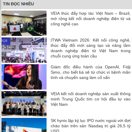
TIN ĐỌC NHIỀU
VEIA thúc đẩy hợp tác Việt Nam – Brazil,
mở rộng kết nối doanh nghiệp điện tử và
công nghệ cao
ITWA Vietnam 2026: Kết nối công nghệ,
thúc đẩy đổi mới sáng tạo và nâng tầm
doanh nghiệp điện tử Việt Nam trong
chuỗi cung ứng toàn cầu
Giám đốc điều hành của OpenAI, Fidji
Simo, cho biết bà sẽ từ chức vì bệnh mãn
tính và chuyển sang làm cố vấn
VEIA kết nối doanh nghiệp sản xuất thông
minh Trung Quốc tìm cơ hội đầu tư vào
Việt Nam
SK hynix lập kỷ lục IPO nước ngoài với đợt
chào bán trên sàn Nasdaq trị giá 26,5 tỷ
USD