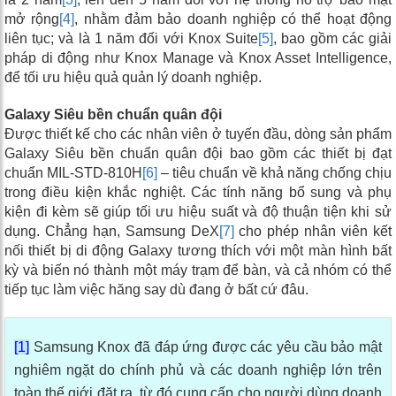
mở rộng
[4]
, nhằm đảm bảo doanh nghiệp có thể hoạt động
liên tục; và là 1 năm đối với Knox Suite
[5]
, bao gồm các giải
pháp di động như Knox Manage và Knox Asset Intelligence,
để tối ưu hiệu quả quản lý doanh nghiệp.
Galaxy Siêu bền chuẩn quân đội
Được thiết kế cho các nhân viên ở tuyến đầu, dòng sản phẩm
Galaxy Siêu bền chuẩn quân đội bao gồm các thiết bị đạt
chuẩn MIL-STD-810H
[6]
– tiêu chuẩn về khả năng chống chịu
trong điều kiện khắc nghiệt. Các tính năng bổ sung và phụ
kiện đi kèm sẽ giúp tối ưu hiệu suất và độ thuận tiện khi sử
dụng. Chẳng hạn, Samsung DeX
[7]
cho phép nhân viên kết
nối thiết bị di động Galaxy tương thích với một màn hình bất
kỳ và biến nó thành một máy trạm để bàn, và cả nhóm có thể
tiếp tục làm việc hăng say dù đang ở bất cứ đâu.
[1]
Samsung Knox đã đáp ứng được các yêu cầu bảo mật
nghiêm ngặt do chính phủ và các doanh nghiệp lớn trên
toàn thế giới đặt ra, từ đó cung cấp cho người dùng doanh