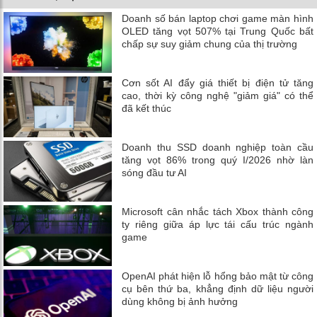
Doanh số bán laptop chơi game màn hình
OLED tăng vọt 507% tại Trung Quốc bất
chấp sự suy giảm chung của thị trường
Cơn sốt AI đẩy giá thiết bị điện tử tăng
cao, thời kỳ công nghệ "giảm giá" có thể
đã kết thúc
Doanh thu SSD doanh nghiệp toàn cầu
tăng vọt 86% trong quý I/2026 nhờ làn
sóng đầu tư AI
Microsoft cân nhắc tách Xbox thành công
ty riêng giữa áp lực tái cấu trúc ngành
game
OpenAI phát hiện lỗ hổng bảo mật từ công
cụ bên thứ ba, khẳng định dữ liệu người
dùng không bị ảnh hưởng