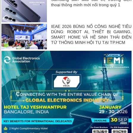
thoại thông minh mới nổi trong quý 1
IEAE 2026 BÙNG NỔ CÔNG NGHỆ TIÊU
DÙNG: ROBOT AI, THIẾT BỊ GAMING,
SMART HOME VÀ HỆ SINH THÁI ĐIỆN
TỬ THÔNG MINH HỘI TỤ TẠI TP.HCM