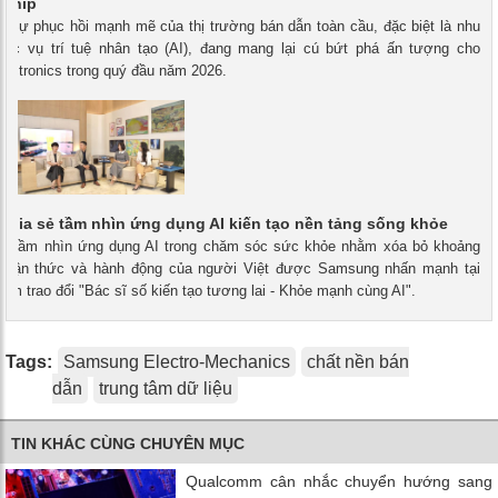
 chip
- Sự phục hồi mạnh mẽ của thị trường bán dẫn toàn cầu, đặc biệt là nhu
hục vụ trí tuệ nhân tạo (AI), đang mang lại cú bứt phá ấn tượng cho
ectronics trong quý đầu năm 2026.
hia sẻ tầm nhìn ứng dụng AI kiến tạo nền tảng sống khỏe
 - Tầm nhìn ứng dụng AI trong chăm sóc sức khỏe nhằm xóa bỏ khoảng
nhận thức và hành động của người Việt được Samsung nhấn mạnh tại
ream trao đổi "Bác sĩ số kiến tạo tương lai - Khỏe mạnh cùng AI".
Tags:
Samsung Electro-Mechanics
chất nền bán
dẫn
trung tâm dữ liệu
TIN KHÁC CÙNG CHUYÊN MỤC
Qualcomm cân nhắc chuyển hướng sang