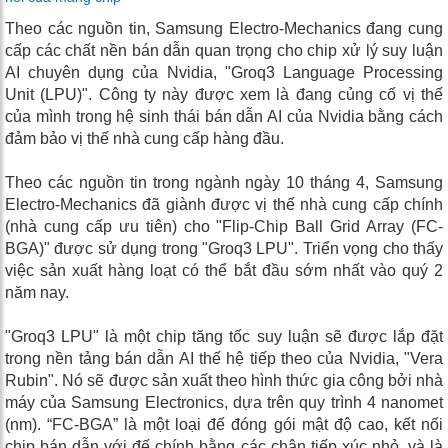
Theo các nguồn tin, Samsung Electro-Mechanics đang cung
cấp các chất nền bán dẫn quan trọng cho chip xử lý suy luận
AI chuyên dụng của Nvidia, "Groq3 Language Processing
Unit (LPU)". Công ty này được xem là đang củng cố vị thế
của mình trong hệ sinh thái bán dẫn AI của Nvidia bằng cách
đảm bảo vị thế nhà cung cấp hàng đầu.
Theo các nguồn tin trong ngành ngày 10 tháng 4, Samsung
Electro-Mechanics đã giành được vị thế nhà cung cấp chính
(nhà cung cấp ưu tiên) cho "Flip-Chip Ball Grid Array (FC-
BGA)" được sử dụng trong "Groq3 LPU". Triển vọng cho thấy
việc sản xuất hàng loạt có thể bắt đầu sớm nhất vào quý 2
năm nay.
"Groq3 LPU" là một chip tăng tốc suy luận sẽ được lắp đặt
trong nền tảng bán dẫn AI thế hệ tiếp theo của Nvidia, "Vera
Rubin". Nó sẽ được sản xuất theo hình thức gia công bởi nhà
máy của Samsung Electronics, dựa trên quy trình 4 nanomet
(nm). “FC-BGA” là một loại đế đóng gói mật độ cao, kết nối
chip bán dẫn với đế chính bằng các chân tiếp xúc nhỏ, và là