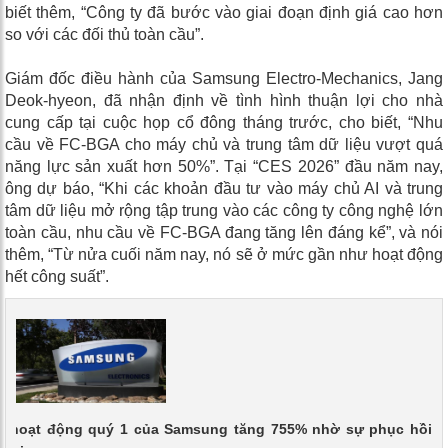
biết thêm, “Công ty đã bước vào giai đoạn định giá cao hơn
so với các đối thủ toàn cầu”.
Giám đốc điều hành của Samsung Electro-Mechanics, Jang
Deok-hyeon, đã nhận định về tình hình thuận lợi cho nhà
cung cấp tại cuộc họp cổ đông tháng trước, cho biết, “Nhu
cầu về FC-BGA cho máy chủ và trung tâm dữ liệu vượt quá
năng lực sản xuất hơn 50%”. Tại “CES 2026” đầu năm nay,
ông dự báo, “Khi các khoản đầu tư vào máy chủ AI và trung
tâm dữ liệu mở rộng tập trung vào các công ty công nghệ lớn
toàn cầu, nhu cầu về FC-BGA đang tăng lên đáng kể”, và nói
thêm, “Từ nửa cuối năm nay, nó sẽ ở mức gần như hoạt động
hết công suất”.
n hoạt động quý 1 của Samsung tăng 755% nhờ sự phục hồi