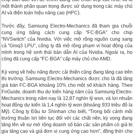
một thành phần quan trọng được sử dụng trong các máy chủ
AI và điện toán hiệu năng cao (HPC).
Trước đây, Samsung Electro-Mechanics đã tham gia chuỗi
cung ứng bằng cách cung cấp “FC-BGA” cho chip
“NVSwitch” của Nvidia. Với việc mở rộng nguồn cung sang
cả “Groq3 LPU”, công ty đã mở rộng phạm vi hoạt động của
mình trong hệ sinh thái bán dẫn AI của Nvidia. Ngoài ra, họ
cũng đã cung cấp “FC-BGA” cấp máy chủ cho AMD.
Kỳ vọng về hiệu năng được cải thiện cũng đang tăng cao trên
thị trường. Samsung Electro-Mechanics được cho là đã tăng
giá bán FC-BGA khoảng 10% cho một số khách hàng. Theo
FnGuide, doanh thu dự kiến ​​hàng năm của Samsung Electro-
Mechanics trong năm nay là 12,87 nghìn tỷ won, và lợi nhuận
hoạt động dự kiến ​​là 1,4 nghìn tỷ won (khoảng 933 triệu đô la
Mỹ). Công ty Đầu tư Shinhan cho biết, “Trong bối cảnh môi
trường thuận lợi liên tục đối với các chất nền, kỳ vọng đang
tăng lên về sự mở rộng doanh số bán các sản phẩm có giá trị
gia tăng cao và giá đơn vị cung ứng cao hơn”, đồng thời cho