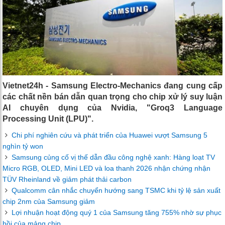
Vietnet24h - Samsung Electro-Mechanics đang cung cấp
các chất nền bán dẫn quan trọng cho chip xử lý suy luận
AI chuyên dụng của Nvidia, "Groq3 Language
Processing Unit (LPU)".
Chi phí nghiên cứu và phát triển của Huawei vượt Samsung 5
nghìn tỷ won
Samsung củng cố vị thế dẫn đầu công nghệ xanh: Hàng loạt TV
Micro RGB, OLED, Mini LED và loa thanh 2026 nhận chứng nhận
TÜV Rheinland về giảm phát thải carbon
Qualcomm cân nhắc chuyển hướng sang TSMC khi tỷ lệ sản xuất
chip 2nm của Samsung giảm
Lợi nhuận hoạt động quý 1 của Samsung tăng 755% nhờ sự phục
hồi của mảng chip