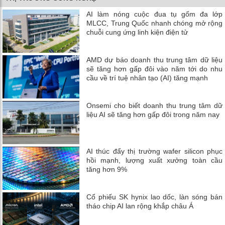
AI làm nóng cuộc đua tụ gốm đa lớp
MLCC, Trung Quốc nhanh chóng mở rộng
chuỗi cung ứng linh kiện điện tử
AMD dự báo doanh thu trung tâm dữ liệu
sẽ tăng hơn gấp đôi vào năm tới do nhu
cầu về trí tuệ nhân tạo (AI) tăng mạnh
Onsemi cho biết doanh thu trung tâm dữ
liệu AI sẽ tăng hơn gấp đôi trong năm nay
AI thúc đẩy thị trường wafer silicon phục
hồi mạnh, lượng xuất xưởng toàn cầu
tăng hơn 9%
Cổ phiếu SK hynix lao dốc, làn sóng bán
tháo chip AI lan rộng khắp châu Á