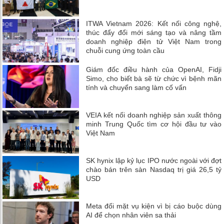
ITWA Vietnam 2026: Kết nối công nghệ,
thúc đẩy đổi mới sáng tạo và nâng tầm
doanh nghiệp điện tử Việt Nam trong
chuỗi cung ứng toàn cầu
Giám đốc điều hành của OpenAI, Fidji
Simo, cho biết bà sẽ từ chức vì bệnh mãn
tính và chuyển sang làm cố vấn
VEIA kết nối doanh nghiệp sản xuất thông
minh Trung Quốc tìm cơ hội đầu tư vào
Việt Nam
SK hynix lập kỷ lục IPO nước ngoài với đợt
chào bán trên sàn Nasdaq trị giá 26,5 tỷ
USD
Meta đối mặt vụ kiện vì bị cáo buộc dùng
AI để chọn nhân viên sa thải