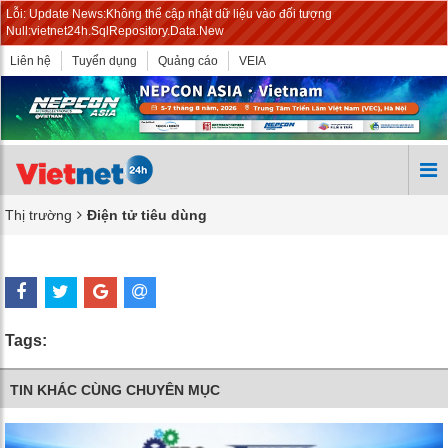
Lỗi: Update News:Không thể cập nhật dữ liệu vào đối tượng
Null:vietnet24h.SqlRepository.Data.New
Liên hệ
Tuyển dụng
Quảng cáo
VEIA
Thị trường
Điện tử tiêu dùng
Tags:
TIN KHÁC CÙNG CHUYÊN MỤC