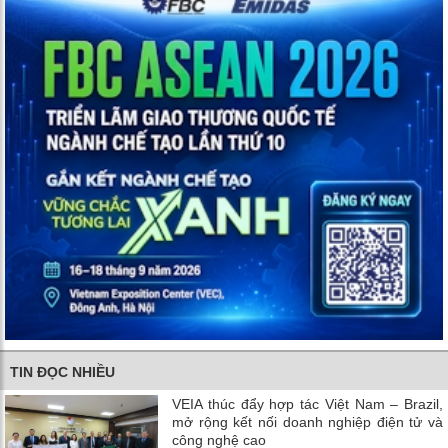
TIN ĐỌC NHIỀU
VEIA thúc đẩy hợp tác Việt Nam – Brazil,
mở rộng kết nối doanh nghiệp điện tử và
công nghệ cao