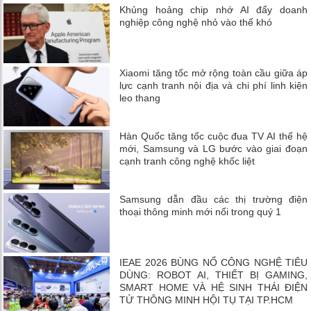
Khủng hoảng chip nhớ AI đẩy doanh
nghiệp công nghệ nhỏ vào thế khó
Xiaomi tăng tốc mở rộng toàn cầu giữa áp
lực cạnh tranh nội địa và chi phí linh kiện
leo thang
Hàn Quốc tăng tốc cuộc đua TV AI thế hệ
mới, Samsung và LG bước vào giai đoạn
cạnh tranh công nghệ khốc liệt
Samsung dẫn đầu các thị trường điện
thoại thông minh mới nổi trong quý 1
IEAE 2026 BÙNG NỔ CÔNG NGHỆ TIÊU
DÙNG: ROBOT AI, THIẾT BỊ GAMING,
SMART HOME VÀ HỆ SINH THÁI ĐIỆN
TỬ THÔNG MINH HỘI TỤ TẠI TP.HCM