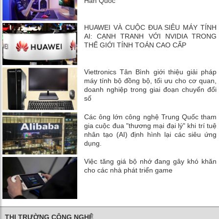
Hàn Quốc
HUAWEI VÀ CUỘC ĐUA SIÊU MÁY TÍNH
AI: CẠNH TRANH VỚI NVIDIA TRONG
THẾ GIỚI TÍNH TOÁN CAO CẤP
Viettronics Tân Bình giới thiệu giải pháp
máy tính bộ đồng bộ, tối ưu cho cơ quan,
doanh nghiệp trong giai đoạn chuyển đổi
số
Các ông lớn công nghệ Trung Quốc tham
gia cuộc đua "thương mại đại lý" khi trí tuệ
nhân tạo (AI) định hình lại các siêu ứng
dụng.
Việc tăng giá bộ nhớ đang gây khó khăn
cho các nhà phát triển game
THỊ TRƯỜNG CÔNG NGHỆ