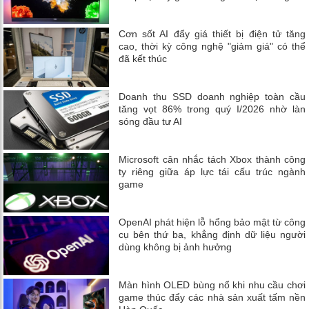
Cơn sốt AI đẩy giá thiết bị điện tử tăng
cao, thời kỳ công nghệ "giảm giá" có thể
đã kết thúc
Doanh thu SSD doanh nghiệp toàn cầu
tăng vọt 86% trong quý I/2026 nhờ làn
sóng đầu tư AI
Microsoft cân nhắc tách Xbox thành công
ty riêng giữa áp lực tái cấu trúc ngành
game
OpenAI phát hiện lỗ hổng bảo mật từ công
cụ bên thứ ba, khẳng định dữ liệu người
dùng không bị ảnh hưởng
Màn hình OLED bùng nổ khi nhu cầu chơi
game thúc đẩy các nhà sản xuất tấm nền