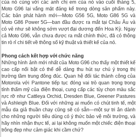
của nó cùng với các anh chị em của nó vào cuối tháng 5,
Moto G96 lại vắng mặt đáng kể trong dòng sản phẩm này.
Các bản phát hành mới—Moto G56 5G, Moto G86 5G và
Moto G86 Power 5G—ban đầu được ra mắt tại Châu Âu và
có vẻ như sẽ không sớm vượt đại dương đến Hoa Kỳ. Ngay
cả Moto G96, vẫn chưa được ra mắt chính thức, đã có thông
tin rò rỉ chi tiết về thông số kỹ thuật và thiết kế của nó.
Phong cách kết hợp với chức năng
Những hình ảnh mới nhất của Moto G96 cho thấy một thiết kế
cao cấp nổi bật có thể dễ dàng thu hút sự chú ý trong thị
trường tầm trung đông đúc. Quan hệ đối tác thành công của
Motorola với Pantone tiếp tục đóng vai trò quan trọng trong
tính thẩm mỹ của điện thoại, cung cấp các tùy chọn màu sắc
rực rỡ như Cattleya Orchid, Dresden Blue, Greener Pastures
và Ashleigh Blue. Đối với những ai muốn có chút tinh tế, một
mẫu da giả thuần chay cũng sẽ có sẵn—một sự tri ân dành
cho những người tiêu dùng có ý thức bảo vệ môi trường, và
hãy nhìn nhận thực tế, ai lại không muốn một chiếc điện thoại
trông đẹp như cảm giác khi cầm chứ?