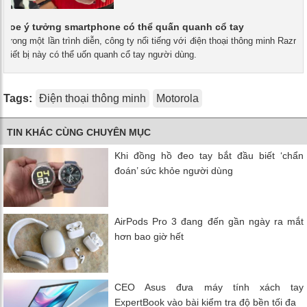
khoe ý tưởng smartphone có thể quấn quanh cổ tay
- Trong một lần trình diễn, công ty nổi tiếng với điện thoại thông minh Razr
 thiết bị này có thể uốn quanh cổ tay người dùng.
Tags:
Điện thoại thông minh
Motorola
TIN KHÁC CÙNG CHUYÊN MỤC
Khi đồng hồ đeo tay bắt đầu biết ‘chẩn
đoán’ sức khỏe người dùng
AirPods Pro 3 đang đến gần ngày ra mắt
hơn bao giờ hết
CEO Asus đưa máy tính xách tay
ExpertBook vào bài kiểm tra độ bền tối đa