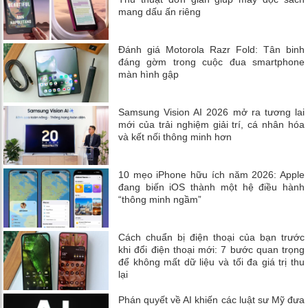
mang dấu ấn riêng
Đánh giá Motorola Razr Fold: Tân binh
đáng gờm trong cuộc đua smartphone
màn hình gập
Samsung Vision AI 2026 mở ra tương lai
mới của trải nghiệm giải trí, cá nhân hóa
và kết nối thông minh hơn
10 mẹo iPhone hữu ích năm 2026: Apple
đang biến iOS thành một hệ điều hành
“thông minh ngầm”
Cách chuẩn bị điện thoại của bạn trước
khi đổi điện thoại mới: 7 bước quan trọng
để không mất dữ liệu và tối đa giá trị thu
lại
Phán quyết về AI khiến các luật sư Mỹ đưa