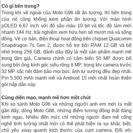
Có gì bên trong?
Trong khi vẻ ngoài của Moto G96 rất ấn tượng, thì bên trong
của nó cũng không kém phần ấn tượng. Với màn hình
pOLED 6,67 inch với độ sâu màu 10 bit và tốc độ làm mới
nhanh 144 Hz, trải nghiệm xem hứa hẹn sẽ mượt mà và sống
động. Về cơ bản, điện thoại hoạt động trên chipset Qualcomm
Snapdragon 7s Gen 2, được hỗ trợ bởi RAM 12 GB và bộ
nhớ trong 256 GB, đánh dấu đây là một sản phẩm mạnh mẽ
trong tầm giá. Camera chính có cảm biến 50 MP được bổ
sung bởi ống kính góc siêu rộng 8 MP, trong khi camera trước
32 MP sắc nét đảm bảo mọi bức ảnh tự sướng đều đẹp nhất.
Pin 5.500 mAh mạnh mẽ và Android 15 mới nhất hoàn thiện
gói hấp dẫn này.
Cùng diện mạo, mạnh mẽ hơn một chút
Khi so sánh Moto G96 và những người anh em mới ra mắt
gần đây, dòng Moto G86, những điểm tương đồng thật đáng
kinh ngạc. Nhiều đến mức chỉ những người đam mê công
nghệ tinh tường nhất mới có thể phát hiện ra sự khác biệt,
chủ yếu xoay quanh kích thước của cụm camera. Đối với