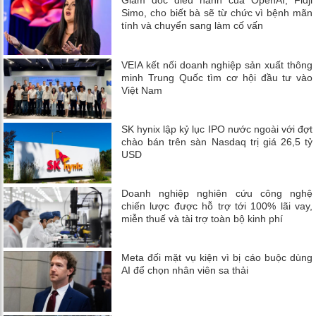
Giám đốc điều hành của OpenAI, Fidji
Simo, cho biết bà sẽ từ chức vì bệnh mãn
tính và chuyển sang làm cố vấn
VEIA kết nối doanh nghiệp sản xuất thông
minh Trung Quốc tìm cơ hội đầu tư vào
Việt Nam
SK hynix lập kỷ lục IPO nước ngoài với đợt
chào bán trên sàn Nasdaq trị giá 26,5 tỷ
USD
Doanh nghiệp nghiên cứu công nghệ
chiến lược được hỗ trợ tới 100% lãi vay,
miễn thuế và tài trợ toàn bộ kinh phí
Meta đối mặt vụ kiện vì bị cáo buộc dùng
AI để chọn nhân viên sa thải