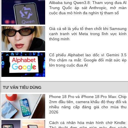
Alibaba tung Qwen3.8: Tham vọng đưa AI
Trung Quốc áp sát Anthropic, mở màn
cuộc đua mô hình đa nghìn tỷ tham số
Giá cả sẽ là yếu tố then chốt khi Samsung
cạnh tranh với Meta trong lĩnh vực kính
thông minh
Cổ phiếu Alphabet lao dốc vì Gemini 3.5
Pro chậm ra mắt: Google đối mặt sức ép
lớn trong cuộc đua AI
TƯ VẤN TIÊU DÙNG
Phone 18 Pro và iPhone 18 Pro Max: Chip
2nm đầu tiên, camera khẩu độ thay đổi và
nhiều nâng cấp đáng giá cho mùa thu
2026
Cách cá nhân hóa màn hình chờ Kindle:
Thủ thuật đơn giản giúp máy đọc sách