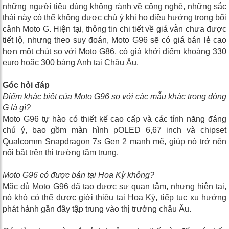
những người tiêu dùng không rành về công nghệ, những sắc
thái này có thể không được chú ý khi họ điều hướng trong bối
cảnh Moto G. Hiện tại, thông tin chi tiết về giá vẫn chưa được
tiết lộ, nhưng theo suy đoán, Moto G96 sẽ có giá bán lẻ cao
hơn một chút so với Moto G86, có giá khởi điểm khoảng 330
euro hoặc 300 bảng Anh tại Châu Âu.
Góc hỏi đáp
Điểm khác biệt của Moto G96 so với các mẫu khác trong dòng
G là gì?
Moto G96 tự hào có thiết kế cao cấp và các tính năng đáng
chú ý, bao gồm màn hình pOLED 6,67 inch và chipset
Qualcomm Snapdragon 7s Gen 2 mạnh mẽ, giúp nó trở nên
nổi bật trên thị trường tầm trung.
Moto G96 có được bán tại Hoa Kỳ không?
Mặc dù Moto G96 đã tạo được sự quan tâm, nhưng hiện tại,
nó khó có thể được giới thiệu tại Hoa Kỳ, tiếp tục xu hướng
phát hành gần đây tập trung vào thị trường châu Âu.