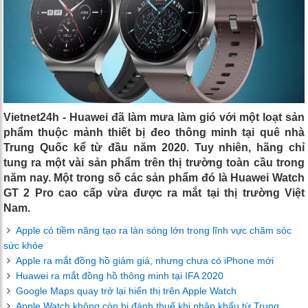
Vietnet24h - Huawei đã làm mưa làm gió với một loạt sản
phẩm thuộc mảnh thiết bị đeo thông minh tại quê nhà
Trung Quốc kể từ đầu năm 2020. Tuy nhiên, hãng chỉ
tung ra một vài sản phẩm trên thị trường toàn cầu trong
năm nay. Một trong số các sản phẩm đó là Huawei Watch
GT 2 Pro cao cấp vừa được ra mắt tại thị trường Việt
Nam.
Apple có tiềm năng tạo ra làn sóng lớn trong lĩnh vực chăm sóc
sức khỏe
Apple ra mắt đồng hồ giảm giá, nhưng chưa có iPhone mới
Huawei ra mắt đồng hồ thông minh tại IFA 2020
Google Maps quay trở lại hiển thị trên Apple Watch
Apple Watch không còn bị đánh thuế khi nhập khẩu từ Trung