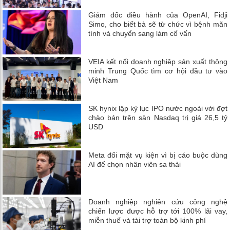
Giám đốc điều hành của OpenAI, Fidji
Simo, cho biết bà sẽ từ chức vì bệnh mãn
tính và chuyển sang làm cố vấn
VEIA kết nối doanh nghiệp sản xuất thông
minh Trung Quốc tìm cơ hội đầu tư vào
Việt Nam
SK hynix lập kỷ lục IPO nước ngoài với đợt
chào bán trên sàn Nasdaq trị giá 26,5 tỷ
USD
Meta đối mặt vụ kiện vì bị cáo buộc dùng
AI để chọn nhân viên sa thải
Doanh nghiệp nghiên cứu công nghệ
chiến lược được hỗ trợ tới 100% lãi vay,
miễn thuế và tài trợ toàn bộ kinh phí