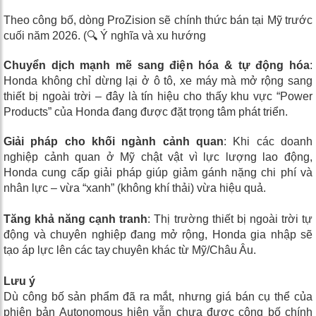
Theo công bố, dòng ProZision sẽ chính thức bán tại Mỹ trước
cuối năm 2026. (🔍 Ý nghĩa và xu hướng
Chuyển dịch mạnh mẽ sang điện hóa & tự động hóa
:
Honda không chỉ dừng lại ở ô tô, xe máy mà mở rộng sang
thiết bị ngoài trời – đây là tín hiệu cho thấy khu vực “Power
Products” của Honda đang được đặt trọng tâm phát triển.
Giải pháp cho khối ngành cảnh quan
: Khi các doanh
nghiệp cảnh quan ở Mỹ chật vật vì lực lượng lao động,
Honda cung cấp giải pháp giúp giảm gánh nặng chi phí và
nhân lực – vừa “xanh” (không khí thải) vừa hiệu quả.
Tăng khả năng cạnh tranh
: Thị trường thiết bị ngoài trời tự
động và chuyên nghiệp đang mở rộng, Honda gia nhập sẽ
tạo áp lực lên các tay chuyên khác từ Mỹ/Châu Âu.
Lưu ý
Dù công bố sản phẩm đã ra mắt, nhưng giá bán cụ thể của
phiên bản Autonomous hiện vẫn chưa được công bố chính