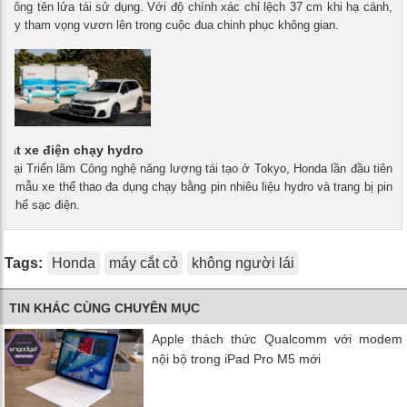
 công tên lửa tái sử dụng. Với độ chính xác chỉ lệch 37 cm khi hạ cánh,
thấy tham vọng vươn lên trong cuộc đua chinh phục không gian.
mắt xe điện chạy hydro
- Tại Triển lãm Công nghệ năng lượng tái tạo ở Tokyo, Honda lần đầu tiên
một mẫu xe thể thao đa dụng chạy bằng pin nhiêu liệu hydro và trang bị pin
có thể sạc điện.
Tags:
Honda
máy cắt cỏ
không người lái
TIN KHÁC CÙNG CHUYÊN MỤC
Apple thách thức Qualcomm với modem
nội bộ trong iPad Pro M5 mới