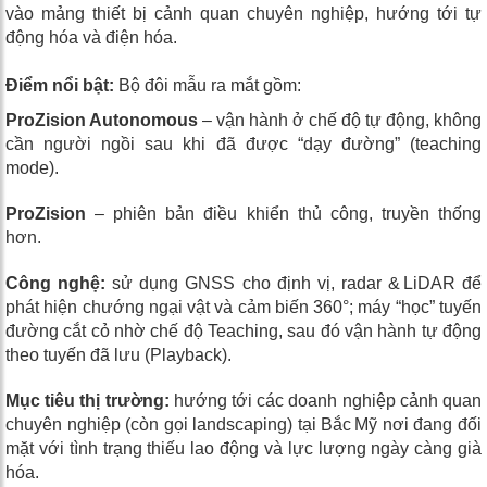
vào mảng thiết bị cảnh quan chuyên nghiệp, hướng tới tự
động hóa và điện hóa.
Điểm nổi bật:
Bộ đôi mẫu ra mắt gồm:
ProZision Autonomous
– vận hành ở chế độ tự động, không
cần người ngồi sau khi đã được “dạy đường” (teaching
mode).
ProZision
– phiên bản điều khiển thủ công, truyền thống
hơn.
Công nghệ:
sử dụng GNSS cho định vị, radar & LiDAR để
phát hiện chướng ngại vật và cảm biến 360°; máy “học” tuyến
đường cắt cỏ nhờ chế độ Teaching, sau đó vận hành tự động
theo tuyến đã lưu (Playback).
Mục tiêu thị trường:
hướng tới các doanh nghiệp cảnh quan
chuyên nghiệp (còn gọi landscaping) tại Bắc Mỹ nơi đang đối
mặt với tình trạng thiếu lao động và lực lượng ngày càng già
hóa.