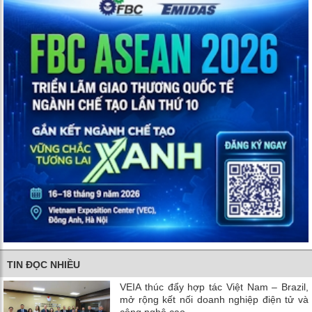
TIN ĐỌC NHIỀU
VEIA thúc đẩy hợp tác Việt Nam – Brazil,
mở rộng kết nối doanh nghiệp điện tử và