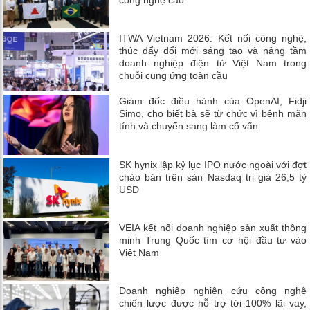
công nghệ cao
ITWA Vietnam 2026: Kết nối công nghệ,
thúc đẩy đổi mới sáng tạo và nâng tầm
doanh nghiệp điện tử Việt Nam trong
chuỗi cung ứng toàn cầu
Giám đốc điều hành của OpenAI, Fidji
Simo, cho biết bà sẽ từ chức vì bệnh mãn
tính và chuyển sang làm cố vấn
SK hynix lập kỷ lục IPO nước ngoài với đợt
chào bán trên sàn Nasdaq trị giá 26,5 tỷ
USD
VEIA kết nối doanh nghiệp sản xuất thông
minh Trung Quốc tìm cơ hội đầu tư vào
Việt Nam
Doanh nghiệp nghiên cứu công nghệ
chiến lược được hỗ trợ tới 100% lãi vay,