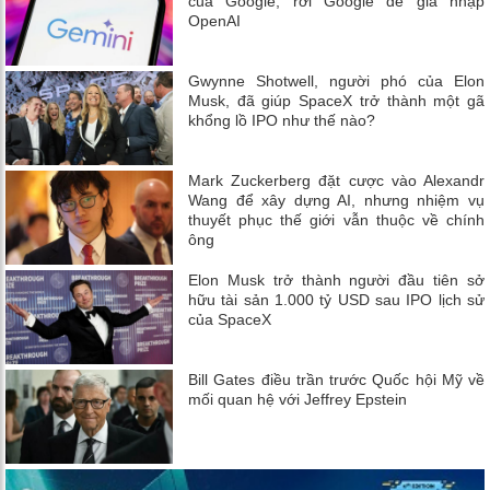
của Google, rời Google để gia nhập
OpenAI
Gwynne Shotwell, người phó của Elon
Musk, đã giúp SpaceX trở thành một gã
khổng lồ IPO như thế nào?
Mark Zuckerberg đặt cược vào Alexandr
Wang để xây dựng AI, nhưng nhiệm vụ
thuyết phục thế giới vẫn thuộc về chính
ông
Elon Musk trở thành người đầu tiên sở
hữu tài sản 1.000 tỷ USD sau IPO lịch sử
của SpaceX
Bill Gates điều trần trước Quốc hội Mỹ về
mối quan hệ với Jeffrey Epstein