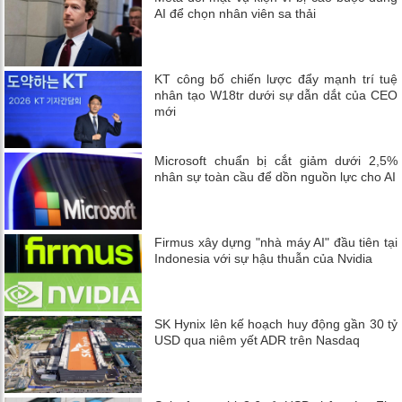
AI để chọn nhân viên sa thải
KT công bố chiến lược đẩy mạnh trí tuệ
nhân tạo W18tr dưới sự dẫn dắt của CEO
mới
Microsoft chuẩn bị cắt giảm dưới 2,5%
nhân sự toàn cầu để dồn nguồn lực cho AI
Firmus xây dựng "nhà máy AI" đầu tiên tại
Indonesia với sự hậu thuẫn của Nvidia
SK Hynix lên kế hoạch huy động gần 30 tỷ
USD qua niêm yết ADR trên Nasdaq