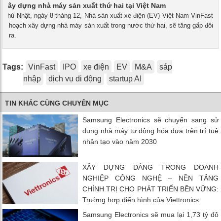
ẽ xây dựng nhà máy sản xuất thứ hai tại Việt Nam
- Chủ Nhật, ngày 8 tháng 12, Nhà sản xuất xe điện (EV) Việt Nam VinFast
kế hoạch xây dựng nhà máy sản xuất trong nước thứ hai, sẽ tăng gấp đôi
ầu ra.
Tags:
VinFast
IPO
xe điện
EV
M&A
sáp
nhập
dịch vụ di động
startup AI
TIN KHÁC CÙNG CHUYÊN MỤC
Samsung Electronics sẽ chuyển sang sử
dụng nhà máy tự động hóa dựa trên trí tuệ
nhân tạo vào năm 2030
XÂY DỰNG ĐẢNG TRONG DOANH
NGHIỆP CÔNG NGHỆ – NỀN TẢNG
CHÍNH TRỊ CHO PHÁT TRIỂN BỀN VỮNG:
Trường hợp điển hình của Viettronics
Samsung Electronics sẽ mua lại 1,73 tỷ đô