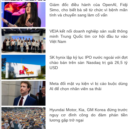
Giám đốc điều hành của OpenAI, Fidji
Simo, cho biết bà sẽ từ chức vì bệnh mãn
tính và chuyển sang làm cố vấn
VEIA kết nối doanh nghiệp sản xuất thông
minh Trung Quốc tìm cơ hội đầu tư vào
Việt Nam
SK hynix lập kỷ lục IPO nước ngoài với đợt
chào bán trên sàn Nasdaq trị giá 26,5 tỷ
USD
Meta đối mặt vụ kiện vì bị cáo buộc dùng
AI để chọn nhân viên sa thải
Hyundai Motor, Kia, GM Korea đứng trước
nguy cơ đình công do đàm phán tiền
lương gặp trở ngại