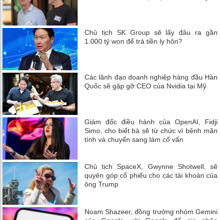
Chủ tịch SK Group sẽ lấy đâu ra gần
1.000 tỷ won để trả tiền ly hôn?
Các lãnh đạo doanh nghiệp hàng đầu Hàn
Quốc sẽ gặp gỡ CEO của Nvidia tại Mỹ
Giám đốc điều hành của OpenAI, Fidji
Simo, cho biết bà sẽ từ chức vì bệnh mãn
tính và chuyển sang làm cố vấn
Chủ tịch SpaceX, Gwynne Shotwell, sẽ
quyên góp cổ phiếu cho các tài khoản của
ông Trump
Noam Shazeer, đồng trưởng nhóm Gemini