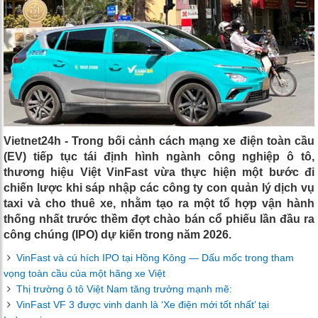
Vietnet24h - Trong bối cảnh cách mạng xe điện toàn cầu
(EV) tiếp tục tái định hình ngành công nghiệp ô tô,
thương hiệu Việt VinFast vừa thực hiện một bước đi
chiến lược khi sáp nhập các công ty con quản lý dịch vụ
taxi và cho thuê xe, nhằm tạo ra một tổ hợp vận hành
thống nhất trước thềm đợt chào bán cổ phiếu lần đầu ra
công chúng (IPO) dự kiến trong năm 2026.
VinFast và cú hích IPO tại Hồng Kông — Dấu mốc trong tham
vọng toàn cầu của một hãng xe Việt
Thị trường ô tô Việt Nam tăng trưởng mạnh mẽ:
VinFast VF 3 được vinh danh là ‘Xe điện mới tốt nhất’ tại