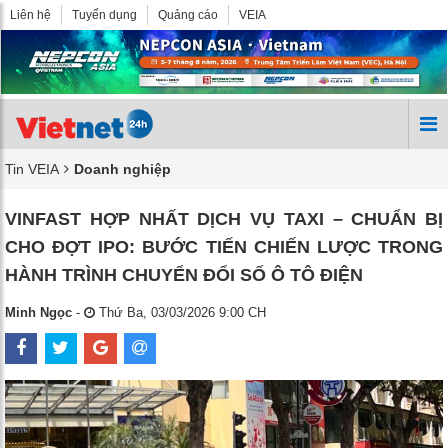
Liên hệ
Tuyển dụng
Quảng cáo
VEIA
Tin VEIA
Doanh nghiệp
VINFAST HỢP NHẤT DỊCH VỤ TAXI – CHUẨN BỊ
CHO ĐỢT IPO: BƯỚC TIẾN CHIẾN LƯỢC TRONG
HÀNH TRÌNH CHUYỂN ĐỔI SỐ Ô TÔ ĐIỆN
Minh Ngọc
-
Thứ Ba, 03/03/2026 9:00 CH