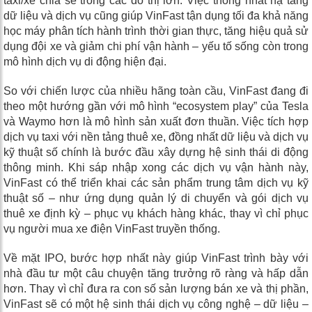
taxi/xe chia sẻ trong các đô thị lớn. Việc thống nhất hạ tầng
dữ liệu và dịch vụ cũng giúp VinFast tận dụng tối đa khả năng
học máy phân tích hành trình thời gian thực, tăng hiệu quả sử
dụng đội xe và giảm chi phí vận hành – yếu tố sống còn trong
mô hình dịch vụ di động hiện đại.
So với chiến lược của nhiều hãng toàn cầu, VinFast đang đi
theo một hướng gần với mô hình “ecosystem play” của Tesla
và Waymo hơn là mô hình sản xuất đơn thuần. Việc tích hợp
dịch vụ taxi với nền tảng thuê xe, đồng nhất dữ liệu và dịch vụ
kỹ thuật số chính là bước đầu xây dựng hệ sinh thái di động
thông minh. Khi sáp nhập xong các dịch vụ vận hành này,
VinFast có thể triển khai các sản phẩm trung tâm dịch vụ kỹ
thuật số – như ứng dụng quản lý di chuyển và gói dịch vụ
thuê xe định kỳ – phục vụ khách hàng khác, thay vì chỉ phục
vụ người mua xe điện VinFast truyền thống.
Về mặt IPO, bước hợp nhất này giúp VinFast trình bày với
nhà đầu tư một câu chuyện tăng trưởng rõ ràng và hấp dẫn
hơn. Thay vì chỉ đưa ra con số sản lượng bán xe và thị phần,
VinFast sẽ có một hệ sinh thái dịch vụ công nghệ – dữ liệu –