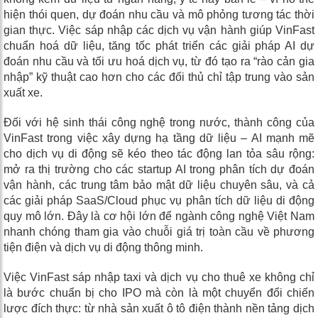
hiện thói quen, dự đoán nhu cầu và mô phỏng tương tác thời
gian thực. Việc sáp nhập các dịch vụ vận hành giúp VinFast
chuẩn hoá dữ liệu, tăng tốc phát triển các giải pháp AI dự
đoán nhu cầu và tối ưu hoá dịch vụ, từ đó tạo ra “rào cản gia
nhập” kỹ thuật cao hơn cho các đối thủ chỉ tập trung vào sản
xuất xe.
Đối với hệ sinh thái công nghệ trong nước, thành công của
VinFast trong việc xây dựng hạ tầng dữ liệu – AI mạnh mẽ
cho dịch vụ di động sẽ kéo theo tác động lan tỏa sâu rộng:
mở ra thị trường cho các startup AI trong phân tích dự đoán
vận hành, các trung tâm bảo mật dữ liệu chuyên sâu, và cả
các giải pháp SaaS/Cloud phục vụ phân tích dữ liệu di động
quy mô lớn. Đây là cơ hội lớn để ngành công nghệ Việt Nam
nhanh chóng tham gia vào chuỗi giá trị toàn cầu về phương
tiện điện và dịch vụ di động thông minh.
Việc VinFast sáp nhập taxi và dịch vụ cho thuê xe không chỉ
là bước chuẩn bị cho IPO mà còn là một chuyển đổi chiến
lược đích thực: từ nhà sản xuất ô tô điện thành nền tảng dịch