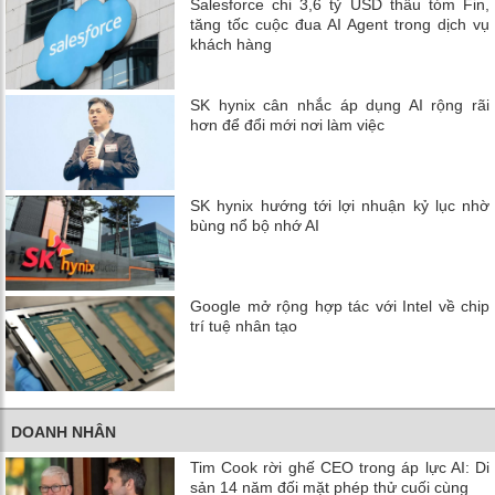
Salesforce chi 3,6 tỷ USD thâu tóm Fin,
tăng tốc cuộc đua AI Agent trong dịch vụ
khách hàng
SK hynix cân nhắc áp dụng AI rộng rãi
hơn để đổi mới nơi làm việc
SK hynix hướng tới lợi nhuận kỷ lục nhờ
bùng nổ bộ nhớ AI
Google mở rộng hợp tác với Intel về chip
trí tuệ nhân tạo
DOANH NHÂN
Tim Cook rời ghế CEO trong áp lực AI: Di
sản 14 năm đối mặt phép thử cuối cùng