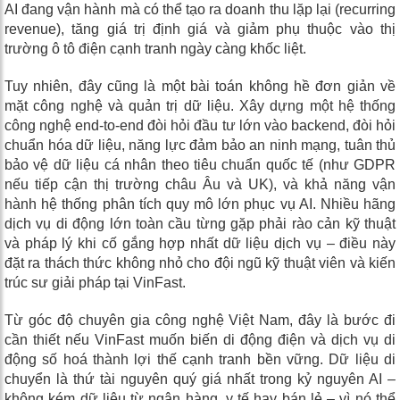
AI đang vận hành mà có thể tạo ra doanh thu lặp lại (recurring
revenue), tăng giá trị định giá và giảm phụ thuộc vào thị
trường ô tô điện cạnh tranh ngày càng khốc liệt.
Tuy nhiên, đây cũng là một bài toán không hề đơn giản về
mặt công nghệ và quản trị dữ liệu. Xây dựng một hệ thống
công nghệ end-to-end đòi hỏi đầu tư lớn vào backend, đòi hỏi
chuẩn hóa dữ liệu, năng lực đảm bảo an ninh mạng, tuân thủ
bảo vệ dữ liệu cá nhân theo tiêu chuẩn quốc tế (như GDPR
nếu tiếp cận thị trường châu Âu và UK), và khả năng vận
hành hệ thống phân tích quy mô lớn phục vụ AI. Nhiều hãng
dịch vụ di động lớn toàn cầu từng gặp phải rào cản kỹ thuật
và pháp lý khi cố gắng hợp nhất dữ liệu dịch vụ – điều này
đặt ra thách thức không nhỏ cho đội ngũ kỹ thuật viên và kiến
trúc sư giải pháp tại VinFast.
Từ góc độ chuyên gia công nghệ Việt Nam, đây là bước đi
cần thiết nếu VinFast muốn biến di động điện và dịch vụ di
động số hoá thành lợi thế cạnh tranh bền vững. Dữ liệu di
chuyển là thứ tài nguyên quý giá nhất trong kỷ nguyên AI –
không kém dữ liệu từ ngân hàng, y tế hay bán lẻ – vì nó thể