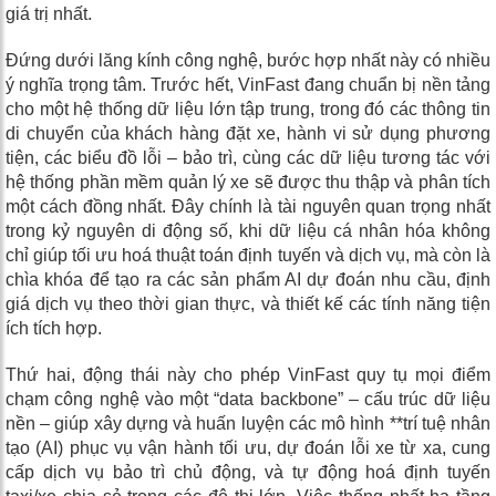
giá trị nhất.
Đứng dưới lăng kính công nghệ, bước hợp nhất này có nhiều
ý nghĩa trọng tâm. Trước hết, VinFast đang chuẩn bị nền tảng
cho một hệ thống dữ liệu lớn tập trung, trong đó các thông tin
di chuyển của khách hàng đặt xe, hành vi sử dụng phương
tiện, các biểu đồ lỗi – bảo trì, cùng các dữ liệu tương tác với
hệ thống phần mềm quản lý xe sẽ được thu thập và phân tích
một cách đồng nhất. Đây chính là tài nguyên quan trọng nhất
trong kỷ nguyên di động số, khi dữ liệu cá nhân hóa không
chỉ giúp tối ưu hoá thuật toán định tuyến và dịch vụ, mà còn là
chìa khóa để tạo ra các sản phẩm AI dự đoán nhu cầu, định
giá dịch vụ theo thời gian thực, và thiết kế các tính năng tiện
ích tích hợp.
Thứ hai, động thái này cho phép VinFast quy tụ mọi điểm
chạm công nghệ vào một “data backbone” – cấu trúc dữ liệu
nền – giúp xây dựng và huấn luyện các mô hình **trí tuệ nhân
tạo (AI) phục vụ vận hành tối ưu, dự đoán lỗi xe từ xa, cung
cấp dịch vụ bảo trì chủ động, và tự động hoá định tuyến