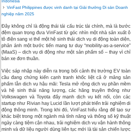
Indonesia
VinFast Philippines được vinh danh tại Giải thưởng Di sản Doanh
nghiệp năm 2025
Đây không chỉ là động thái tái cấu trúc tài chính, mà là bước
đệm quan trọng đưa VinFast từ góc nhìn một nhà sản xuất ô
tô điện sang vị thế một hệ sinh thái dịch vụ di động toàn diện,
phản ánh một bước tiến mang tư duy “mobility-as-a-service”
(MaaS) – dịch vụ di động như một sản phẩm số – thay vì chỉ
bán xe đơn thuần.
Việc sáp nhập này diễn ra trong bối cảnh thị trường EV toàn
cầu đang chứng kiến cạnh tranh khốc liệt cả ở mảng sản
phẩm lẫn dịch vụ hậu mãi: Tesla mở rộng dịch vụ phần mềm
và hệ sinh thái năng lượng, các hãng truyền thống như
Volkswagen và Toyota đẩy mạnh dịch vụ kết nối, còn các
startup như Rivian hay Lucid lần lượt phát triển trải nghiệm di
động thông minh. Trong khi đó, VinFast hiểu rằng để tạo sự
khác biệt trong một ngành mà tính năng và thông số kỹ thuật
ngày càng tiệm cận nhau, trải nghiệm dịch vụ vận hành thông
minh và dữ liệu người dùng liên tục mới là tài sản chiến lược