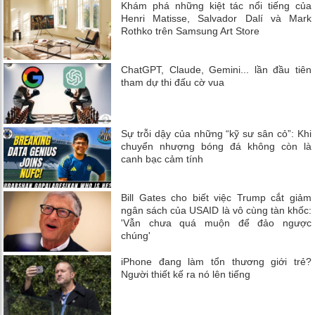
Khám phá những kiệt tác nổi tiếng của
Henri Matisse, Salvador Dalí và Mark
Rothko trên Samsung Art Store
ChatGPT, Claude, Gemini... lần đầu tiên
tham dự thi đấu cờ vua
Sự trỗi dậy của những “kỹ sư sân cỏ”: Khi
chuyển nhượng bóng đá không còn là
canh bạc cảm tính
Bill Gates cho biết việc Trump cắt giảm
ngân sách của USAID là vô cùng tàn khốc:
'Vẫn chưa quá muộn để đảo ngược
chúng'
iPhone đang làm tổn thương giới trẻ?
Người thiết kế ra nó lên tiếng