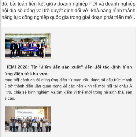
đó, bài toán liên kết giữa doanh nghiệp FDI và doanh nghiệp
nội địa sẽ đóng vai trò quyết định đối với khả năng hình thành
năng lực công nghiệp quốc gia trong giai đoạn phát triển mới.
tại IEMI 2026: Từ “điểm đến sản xuất” đến đối tác định hình
g ứng điện tử khu vực
- Trong bối cảnh chuỗi cung ứng điện tử toàn cầu đang tái cấu trúc mạnh
26 trở thành diễn đàn quan trọng để các nền kinh tế mới nổi tại châu Á
vai trò, chia sẻ kinh nghiệm và tìm kiếm vị thế mới trong hệ sinh thái sản
nghệ cao.