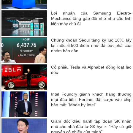
Lợi nhuận của Samsung Electro-
Mechanics tăng gấp đôi nhờ nhu cầu linh
kiện máy chủ AI
Chứng khoán Seoul tăng kỷ lục 18%, lấy
lại mốc 6.500 điểm nhờ đà bứt phá của
nhóm bán dẫn
Cổ phiếu Tesla và Alphabet đồng loạt lao
dốc
Intel Foundry giành khách hàng thương
mại đầu tiên: Fortinet đặt cược vào chip
bảo mật "Made by Intel"
Giám đốc điều hành tập đoàn SK nhắn
nhủ các nhà đầu tư SK hynix: "Hãy cứ giữ
nguyên cổ phiếu của mình"