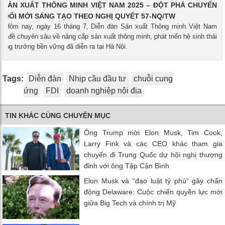
 SẢN XUẤT THÔNG MINH VIỆT NAM 2025 – ĐỘT PHÁ CHUYỂN
À ĐỔI MỚI SÁNG TẠO THEO NGHỊ QUYẾT 57-NQ/TW
 - Hôm nay, ngày 16 tháng 7, Diễn đàn Sản xuất Thông minh Việt Nam
hủ đề chuyên sâu về nâng cấp sản xuất thông minh, phát triển hệ sinh thái
tăng trưởng bền vững đã diễn ra tại Hà Nội.
Tags:
Diễn đàn
Nhịp cầu đầu tư
chuỗi cung
ứng
FDI
doanh nghiệp nội địa
TIN KHÁC CÙNG CHUYÊN MỤC
Ông Trump mời Elon Musk, Tim Cook,
Larry Fink và các CEO khác tham gia
chuyến đi Trung Quốc dự hội nghị thượng
đỉnh với ông Tập Cận Bình
Elon Musk và “đạo luật tỷ phú” gây chấn
động Delaware: Cuộc chiến quyền lực mới
giữa Big Tech và chính trị Mỹ