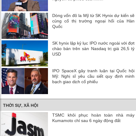
Dòng vốn đô la Mỹ từ SK Hynix dự kiến ​​sẽ
củng cố thị trường ngoại hối của Hàn
Quốc
SK hynix lập kỷ lục IPO nước ngoài với đợt
chào bán trên sàn Nasdaq trị giá 26,5 tỷ
USD
IPO SpaceX gây tranh luận tại Quốc hội
Mỹ: Nghị sĩ yêu cầu siết quy định minh
bạch giao dịch cổ phiếu
THỜI SỰ, XÃ HỘI
TSMC khôi phục hoàn toàn nhà máy
Kumamoto chỉ sau 6 ngày động đất