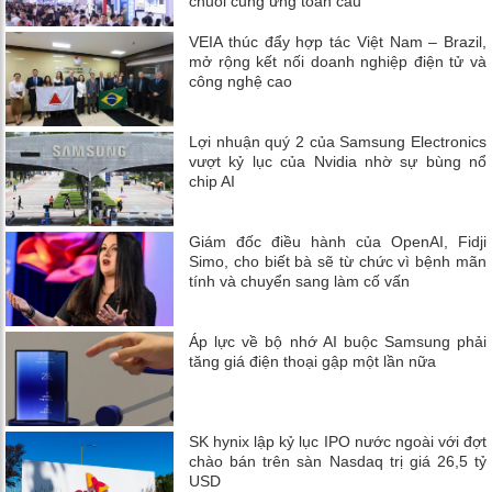
chuỗi cung ứng toàn cầu
VEIA thúc đẩy hợp tác Việt Nam – Brazil,
mở rộng kết nối doanh nghiệp điện tử và
công nghệ cao
Lợi nhuận quý 2 của Samsung Electronics
vượt kỷ lục của Nvidia nhờ sự bùng nổ
chip AI
Giám đốc điều hành của OpenAI, Fidji
Simo, cho biết bà sẽ từ chức vì bệnh mãn
tính và chuyển sang làm cố vấn
Áp lực về bộ nhớ AI buộc Samsung phải
tăng giá điện thoại gập một lần nữa
SK hynix lập kỷ lục IPO nước ngoài với đợt
chào bán trên sàn Nasdaq trị giá 26,5 tỷ
USD