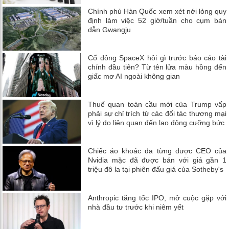
Chính phủ Hàn Quốc xem xét nới lỏng quy
định làm việc 52 giờ/tuần cho cụm bán
dẫn Gwangju
Cổ đông SpaceX hỏi gì trước báo cáo tài
chính đầu tiên? Từ tên lửa màu hồng đến
giấc mơ AI ngoài không gian
Thuế quan toàn cầu mới của Trump vấp
phải sự chỉ trích từ các đối tác thương mại
vì lý do liên quan đến lao động cưỡng bức
Chiếc áo khoác da từng được CEO của
Nvidia mặc đã được bán với giá gần 1
triệu đô la tại phiên đấu giá của Sotheby's
Anthropic tăng tốc IPO, mở cuộc gặp với
nhà đầu tư trước khi niêm yết