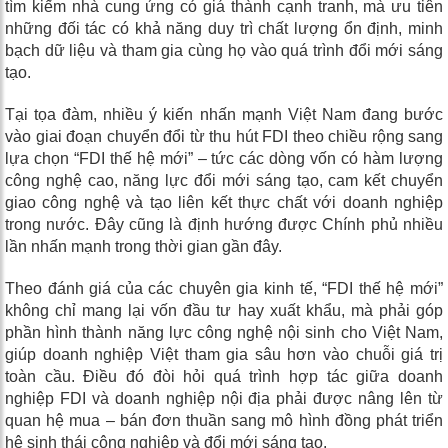
tìm kiếm nhà cung ứng có giá thành cạnh tranh, mà ưu tiên
những đối tác có khả năng duy trì chất lượng ổn định, minh
bạch dữ liệu và tham gia cùng họ vào quá trình đổi mới sáng
tạo.
Tại tọa đàm, nhiều ý kiến nhấn mạnh Việt Nam đang bước
vào giai đoạn chuyển đổi từ thu hút FDI theo chiều rộng sang
lựa chọn “FDI thế hệ mới” – tức các dòng vốn có hàm lượng
công nghệ cao, năng lực đổi mới sáng tạo, cam kết chuyển
giao công nghệ và tạo liên kết thực chất với doanh nghiệp
trong nước. Đây cũng là định hướng được Chính phủ nhiều
lần nhấn mạnh trong thời gian gần đây.
Theo đánh giá của các chuyên gia kinh tế, “FDI thế hệ mới”
không chỉ mang lại vốn đầu tư hay xuất khẩu, mà phải góp
phần hình thành năng lực công nghệ nội sinh cho Việt Nam,
giúp doanh nghiệp Việt tham gia sâu hơn vào chuỗi giá trị
toàn cầu. Điều đó đòi hỏi quá trình hợp tác giữa doanh
nghiệp FDI và doanh nghiệp nội địa phải được nâng lên từ
quan hệ mua – bán đơn thuần sang mô hình đồng phát triển
hệ sinh thái công nghiệp và đổi mới sáng tạo.