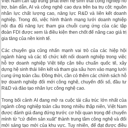
Việt Nam cần tập trung phát triển hệ sinh thái công nghiệp hỗ
trợ, bán dẫn, AI và công nghệ cao dựa trên ba trụ cột: nguồn
nhân lực chất lượng cao, năng lực R&D và liên kết doanh
nghiệp. Trong đó, việc hình thành mạng lưới doanh nghiệp
nội địa đủ năng lực tham gia chuỗi cung ứng của các tập
đoàn FDI được xem là điều kiện then chốt để nâng cao giá trị
gia tăng của nền kinh tế.
Các chuyên gia cũng nhấn mạnh vai trò của các hiệp hội
ngành hàng và các tổ chức kết nối doanh nghiệp trong việc
hỗ trợ doanh nghiệp Việt tiếp cận tiêu chuẩn quốc tế, xây
dựng hệ sinh thái liên kết và tham gia sâu hơn vào mạng lưới
cung ứng toàn cầu. Đồng thời, cần có thêm các chính sách hỗ
trợ doanh nghiệp đổi mới công nghệ, chuyển đổi số, đầu tư
R&D và đào tạo nhân lực công nghệ cao.
Trong bối cảnh AI đang mở ra cuộc tái cấu trúc lớn nhất của
ngành công nghiệp toàn cầu trong nhiều thập niên, Việt Nam
được đánh giá đang đứng trước cơ hội quan trọng để chuyển
mình từ “cứ điểm sản xuất” thành trung tâm công nghệ và đổi
mới sáng tạo mới của khu vực. Tuy nhiên, để đạt được điều