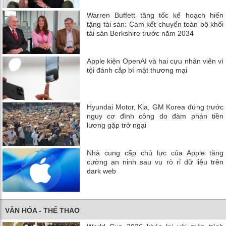
Warren Buffett tăng tốc kế hoạch hiến
tặng tài sản: Cam kết chuyển toàn bộ khối
tài sản Berkshire trước năm 2034
Apple kiện OpenAI và hai cựu nhân viên vì
tội đánh cắp bí mật thương mại
Hyundai Motor, Kia, GM Korea đứng trước
nguy cơ đình công do đàm phán tiền
lương gặp trở ngại
Nhà cung cấp chủ lực của Apple tăng
cường an ninh sau vụ rò rỉ dữ liệu trên
dark web
VĂN HÓA - THỂ THAO