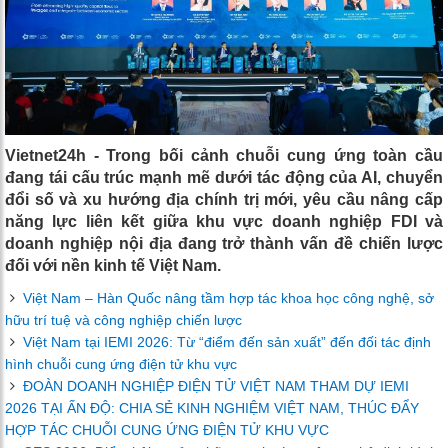
Vietnet24h - Trong bối cảnh chuỗi cung ứng toàn cầu
đang tái cấu trúc mạnh mẽ dưới tác động của AI, chuyển
đổi số và xu hướng địa chính trị mới, yêu cầu nâng cấp
năng lực liên kết giữa khu vực doanh nghiệp FDI và
doanh nghiệp nội địa đang trở thành vấn đề chiến lược
đối với nền kinh tế Việt Nam.
Việt Nam – Hàn Quốc nâng tầm hợp tác khoa học công nghệ, sở
hữu trí tuệ và công nghiệp chiến lược
Việt Nam tại IEMI 2026: Từ “điểm đến sản xuất” đến đối tác định
hình chuỗi cung ứng điện tử khu vực
ĐOÀN DOANH NGHIỆP ĐIỆN TỬ VIỆT NAM THAM DỰ IEMI
2026 TẠI ẤN ĐỘ: CHIA SẺ KINH NGHIỆM VIỆT NAM, THÚC ĐẨY
HỢP TÁC CHUỖI CUNG ỨNG ĐIỆN TỬ KHU VỰC