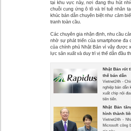
tại khu vực này, nơi đang thu hút n
chuỗi cung ứng ô tô và trí tuệ nhân t
khúc bán dẫn chuyên biệt như cảm biến
tranh toàn cầu.
Các chuyên gia nhận định, nhu cầu cảm
nhờ sự phát triển của smartphone đa 
của chính phủ Nhật Bản vì vậy được 
lực sản xuất và duy trì vị thế dẫn đầu t
Nhật Bản rót 
thế bán dẫn
Vietnet24h - Ch
nghiệp bán dẫn 
xuất chip nội đị
tiên tiến.
Nhật Bản tăng
hình thành li
Vietnet24h - Nh
Microsoft công 