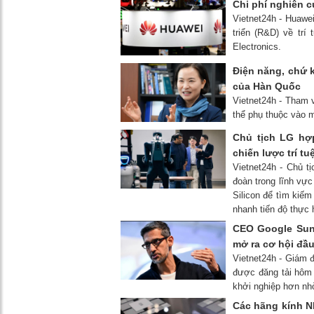
Chi phí nghiên 
Vietnet24h - Huawe
triển (R&D) về tr
Electronics.
Điện năng, chứ k
của Hàn Quốc
Vietnet24h - Tham 
thể phụ thuộc vào m
Chủ tịch LG hợp
chiến lược trí tu
Vietnet24h - Chủ 
đoàn trong lĩnh vực
Silicon để tìm kiếm
nhanh tiến độ thực 
CEO Google Sund
mở ra cơ hội đầu
Vietnet24h - Giám đ
được đăng tải hôm 
khởi nghiệp hơn nhờ
Các hãng kính N