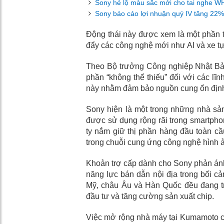
Sony hé lộ màu sắc mới cho tai nghe WH
Sony báo cáo lợi nhuận quý IV tăng 22%
Động thái này được xem là một phần t
đẩy các công nghệ mới như AI và xe t
Theo Bộ trưởng Công nghiệp Nhật Bản
phần “không thể thiếu” đối với các lĩn
này nhằm đảm bảo nguồn cung ổn định
Sony hiện là một trong những nhà sản
được sử dụng rộng rãi trong smartphon
ty nắm giữ thị phần hàng đầu toàn cầ
trong chuỗi cung ứng công nghệ hình 
Khoản trợ cấp dành cho Sony phản án
năng lực bán dẫn nội địa trong bối cả
Mỹ, châu Âu và Hàn Quốc đều đang tri
đầu tư và tăng cường sản xuất chip.
Việc mở rộng nhà máy tại Kumamoto cũ