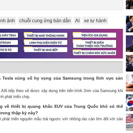
ình ảnh
chuỗi cung ứng bán dẫn
AI
xe tự hành
a Tesla củng cố hy vọng của Samsung trong lĩnh vực sản
ệ AI6 tiếp theo sẽ được xây dựng trên tiến trình 2nm của Samsung khi
nh phát triển chip.
g về thiết bị quang khắc EUV của Trung Quốc khó có thể
trong thập kỷ này?
ộ phát triển nguyên mẫu trái ngược với những rào cản lớn đối với sản