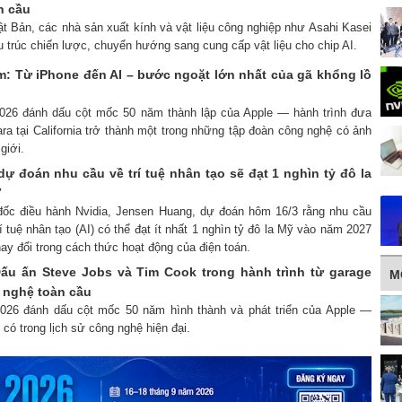
n cầu
ật Bản, các nhà sản xuất kính và vật liệu công nghiệp như Asahi Kasei
 trúc chiến lược, chuyển hướng sang cung cấp vật liệu cho chip AI.
m: Từ iPhone đến AI – bước ngoặt lớn nhất của gã khổng lồ
2026 đánh dấu cột mốc 50 năm thành lập của Apple — hành trình đưa
ara tại California trở thành một trong những tập đoàn công nghệ có ảnh
giới.
ự đoán nhu cầu về trí tuệ nhân tạo sẽ đạt 1 nghìn tỷ đô la
7
đốc điều hành Nvidia, Jensen Huang, dự đoán hôm 16/3 rằng nhu cầu
í tuệ nhân tạo (AI) có thể đạt ít nhất 1 nghìn tỷ đô la Mỹ vào năm 2027
hay đổi trong cách thức hoạt động của điện toán.
ấu ấn Steve Jobs và Tim Cook trong hành trình từ garage
M
 nghệ toàn cầu
2026 đánh dấu cột mốc 50 năm hình thành và phát triển của Apple —
 có trong lịch sử công nghệ hiện đại.