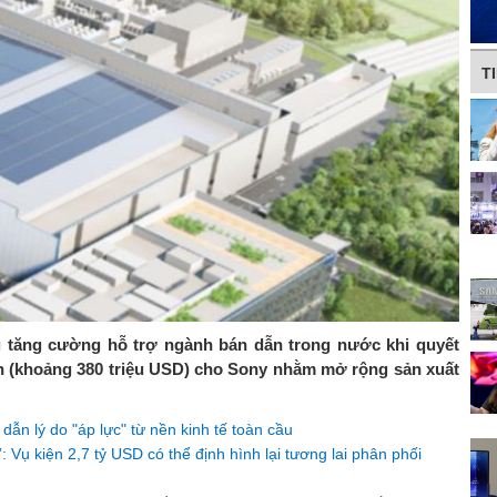
T
g tăng cường hỗ trợ ngành bán dẫn trong nước khi quyết
yên (khoảng 380 triệu USD) cho Sony nhằm mở rộng sản xuất
 dẫn lý do "áp lực" từ nền kinh tế toàn cầu
: Vụ kiện 2,7 tỷ USD có thể định hình lại tương lai phân phối