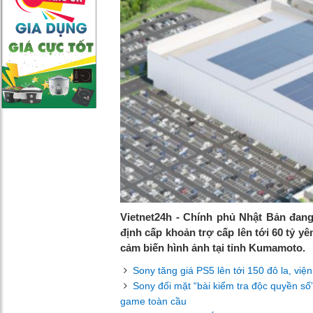
Vietnet24h - Chính phủ Nhật Bản đan
định cấp khoản trợ cấp lên tới 60 tỷ 
cảm biến hình ảnh tại tỉnh Kumamoto.
Sony tăng giá PS5 lên tới 150 đô la, viện
Sony đối mặt “bài kiểm tra độc quyền số”
game toàn cầu