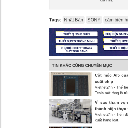
gia này.
Tags:
Nhật Bản
SONY
cảm biến h
TIN KHÁC CÙNG CHUYÊN MỤC
Cột mốc AI5 củ
xuất chip
Vietnet24h - Thế h
Tesla mở rộng lộ trì
Vì sao tham vọn
thành hiện thực 
Vietnet24h - Tiến đ
xuất hàng loạt.