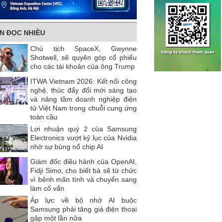
IN ĐỌC NHIỀU
Chủ tịch SpaceX, Gwynne
Shotwell, sẽ quyên góp cổ phiếu
cho các tài khoản của ông Trump
ITWA Vietnam 2026: Kết nối công
nghệ, thúc đẩy đổi mới sáng tạo
và nâng tầm doanh nghiệp điện
tử Việt Nam trong chuỗi cung ứng
toàn cầu
Lợi nhuận quý 2 của Samsung
Electronics vượt kỷ lục của Nvidia
nhờ sự bùng nổ chip AI
Giám đốc điều hành của OpenAI,
Fidji Simo, cho biết bà sẽ từ chức
vì bệnh mãn tính và chuyển sang
làm cố vấn
Áp lực về bộ nhớ AI buộc
Samsung phải tăng giá điện thoại
gập một lần nữa