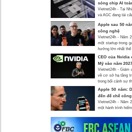
sóng chip AI toà
Vietnet24h - Tại Nh
và AGC đang tái cấu
Apple sau 50 nă
công nghệ
Vietnet24h - Năm 
một startup trong g
hưởng lớn nhất thế 
CEO của Nvidia d
Mỹ vào năm 202
Vietnet24h - Giám 
về cơ sở hạ tầng tr
trong bối cảnh sự t
Apple 50 năm: D
đến đế chế công
Vietnet24h - Năm 
một hành trình hiếm