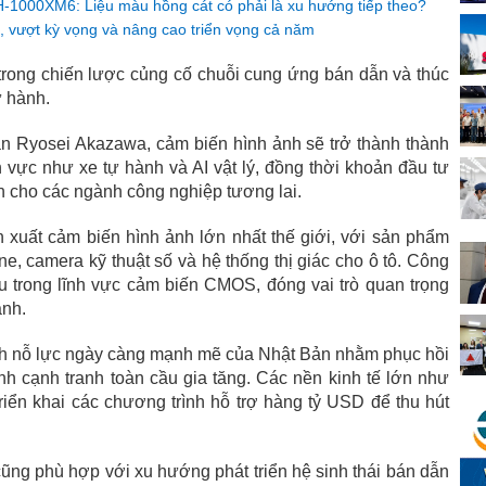
-1000XM6: Liệu màu hồng cát có phải là xu hướng tiếp theo?
, vượt kỳ vọng và nâng cao triển vọng cả năm
rong chiến lược củng cố chuỗi cung ứng bán dẫn và thúc
ự hành.
 Ryosei Akazawa, cảm biến hình ảnh sẽ trở thành thành
h vực như xe tự hành và AI vật lý, đồng thời khoản đầu tư
 cho các ngành công nghiệp tương lai.
 xuất cảm biến hình ảnh lớn nhất thế giới, với sản phẩm
e, camera kỹ thuật số và hệ thống thị giác cho ô tô. Công
u trong lĩnh vực cảm biến CMOS, đóng vai trò quan trọng
ảnh.
h nỗ lực ngày càng mạnh mẽ của Nhật Bản nhằm phục hồi
nh cạnh tranh toàn cầu gia tăng. Các nền kinh tế lớn như
ển khai các chương trình hỗ trợ hàng tỷ USD để thu hút
ng phù hợp với xu hướng phát triển hệ sinh thái bán dẫn