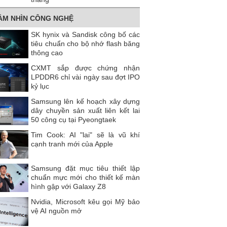
ẦM NHÌN CÔNG NGHỆ
SK hynix và Sandisk công bố các
tiêu chuẩn cho bộ nhớ flash băng
thông cao
CXMT sắp được chứng nhận
LPDDR6 chỉ vài ngày sau đợt IPO
kỷ lục
Samsung lên kế hoạch xây dựng
dây chuyền sản xuất liên kết lai
50 công cụ tại Pyeongtaek
Tim Cook: AI "lai" sẽ là vũ khí
cạnh tranh mới của Apple
Samsung đặt mục tiêu thiết lập
chuẩn mực mới cho thiết kế màn
hình gập với Galaxy Z8
Nvidia, Microsoft kêu gọi Mỹ bảo
vệ AI nguồn mở