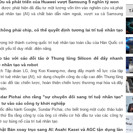
cứu và phát triển của Huawei vượt Samsung 5 nghìn tỷ won
i được phát hiện đã đầu tư một lượng vốn lớn vào nghiên cứu và phát
T
í tuệ nhân tạo (AI) và chất bán dẫn năm ngoái, vượt xa cả Samsung
hông phải chip, có thể quyết định tương lai trí tuệ nhân tạo
vọng trở thành cường quốc trí tuệ nhân tạo toàn cầu của Hàn Quốc có
ột yếu tố duy nhất: điện năng.
 tác với các đối tác ở Thung lũng Silicon để đẩy nhanh
ệ nhân tạo và robot
tịch Tập đoàn LG, ông Koo Kwang-mo, đang đẩy mạnh nỗ lực của tập
 trí tuệ nhân tạo (AI), sử dụng chuyến công du cấp cao đến Thung lũng
 các đối tác chiến lược, hoàn thiện chiến lược thương mại hóa và đẩy
hiện.
ar Pichai cho rằng "sự chuyển đổi sang trí tuệ nhân tạo"
 tư vào các công ty khởi nghiệp
ốc điều hành Google, Sundar Pichai, cho biết trong một cuộc thảo luận
thứ Ba rằng công ty của ông có nhiều cơ hội đầu tư vào các công ty
 sự bùng nổ của trí tuệ nhân tạo.
hật Bản xoay trục sang AI: Asahi Kasei và AGC tận dụng làn