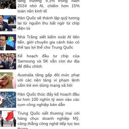
tăng trưởng 9,3% trong năm
2024 nhờ AI, chiếm hơn 15%
toàn nền kinh tế
Hàn Quốc sẽ thành lập quỹ tương
lai từ nguồn thu bất ngờ từ chip
điện tử
Nhà Trắng siết kiểm soát AI tiên
tiến, giới chuyên gia cảnh báo có
thể tạo lợi thế cho Trung Quốc
Kế hoạch đầu tư chip của
Samsung và SK vẫn còn dư địa
để điều chỉnh
Australia tăng gấp đôi mức phạt
với các nền tảng vi phạm lệnh
cấm trẻ em dùng mạng xã hội
Hàn Quốc thúc đẩy kế hoạch đầu
tư hơn 100 nghìn tỷ won vào các
cụm công nghiệp bán dẫn
Trung Quốc siết thương mại với
hàng chục doanh nghiệp Mỹ,
căng thẳng công nghệ tiếp tục leo
thang