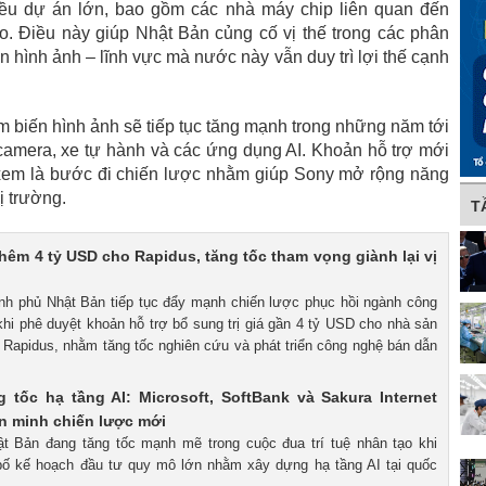
hiều dự án lớn, bao gồm các nhà máy chip liên quan đến
ạo. Điều này giúp Nhật Bản củng cố vị thế trong các phân
 hình ảnh – lĩnh vực mà nước này vẫn duy trì lợi thế cạnh
 biến hình ảnh sẽ tiếp tục tăng mạnh trong những năm tới
camera, xe tự hành và các ứng dụng AI. Khoản hỗ trợ mới
xem là bước đi chiến lược nhằm giúp Sony mở rộng năng
hị trường.
T
thêm 4 tỷ USD cho Rapidus, tăng tốc tham vọng giành lại vị
ính phủ Nhật Bản tiếp tục đẩy mạnh chiến lược phục hồi ngành công
khi phê duyệt khoản hỗ trợ bổ sung trị giá gần 4 tỷ USD cho nhà sản
a Rapidus, nhằm tăng tốc nghiên cứu và phát triển công nghệ bán dẫn
 tốc hạ tầng AI: Microsoft, SoftBank và Sakura Internet
ên minh chiến lược mới
ật Bản đang tăng tốc mạnh mẽ trong cuộc đua trí tuệ nhân tạo khi
bố kế hoạch đầu tư quy mô lớn nhằm xây dựng hạ tầng AI tại quốc