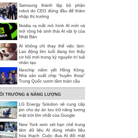
Samsung thành lập bộ phận
robot do CEO đứng đầu để thâm
nhập thị trường
Nvidia ra mắt mô hình AI mới và
mở rộng hệ sinh thái AI vật lý của
Nhật Bản
AI không chỉ thay thế việc làm:
Lao động lớn tuổi đang tìm thấy
cơ hội mới trong kỷ nguyên trí tuệ
nhân tạo
Nexchip niêm yết Hồng Kông:
Nhà sản xuất chip “huyền thoại”
Trung Quốc vươn tầm toàn cầu
ÔI TRƯỜNG & NĂNG LƯỢNG
LG Energy Solution sẽ cung cấp
pin cho dự án lưu trữ năng lượng
mặt trời lớn nhất của Google
New York xem xét hạn chế trung
tâm dữ liệu AI dùng nhiên liệu
hóa thạch: Cuộc đua AI đối mặt