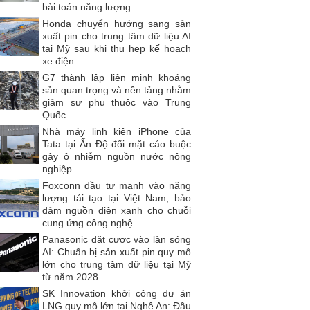
bài toán năng lượng
Honda chuyển hướng sang sản
xuất pin cho trung tâm dữ liệu AI
tại Mỹ sau khi thu hẹp kế hoạch
xe điện
G7 thành lập liên minh khoáng
sản quan trọng và nền tảng nhằm
giảm sự phụ thuộc vào Trung
Quốc
Nhà máy linh kiện iPhone của
Tata tại Ấn Độ đối mặt cáo buộc
gây ô nhiễm nguồn nước nông
nghiệp
Foxconn đầu tư mạnh vào năng
lượng tái tạo tại Việt Nam, bảo
đảm nguồn điện xanh cho chuỗi
cung ứng công nghệ
Panasonic đặt cược vào làn sóng
AI: Chuẩn bị sản xuất pin quy mô
lớn cho trung tâm dữ liệu tại Mỹ
từ năm 2028
SK Innovation khởi công dự án
LNG quy mô lớn tại Nghệ An: Đầu