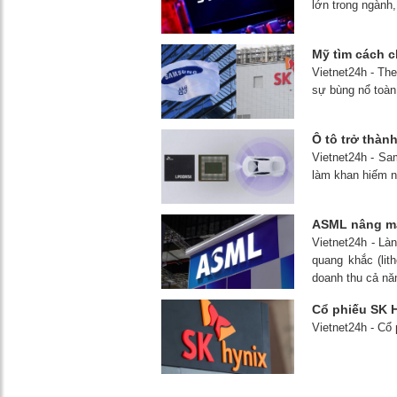
lớn trong ngàn
Mỹ tìm cách c
Vietnet24h - Th
sự bùng nổ toàn
Ô tô trở thàn
Vietnet24h - Sam
làm khan hiếm n
ASML nâng mạ
Vietnet24h - Là
quang khắc (lit
doanh thu cả nă
Cổ phiếu SK H
Vietnet24h - Cổ