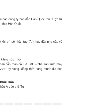
 mà các công ty bán dẫn Hàn Quốc thu được từ
i chip Hàn Quốc.
khi trí tuệ nhân tạo (AI) thúc đẩy nhu cầu và
 tăng tốc mới
nh bán dẫn toàn cầu. ASML – nhà sản xuất máy
26 vượt kỳ vọng, đồng thời nâng mạnh dự báo
 khởi sắc
châu Á vào thứ Tư.