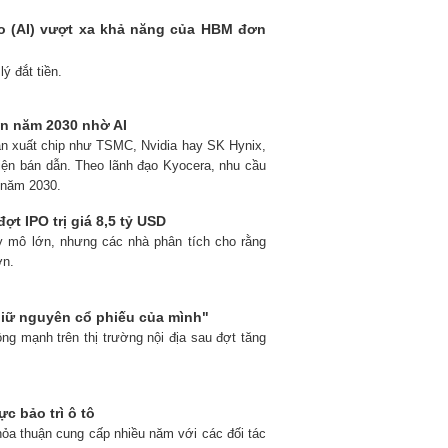
ạo (AI) vượt xa khả năng của HBM đơn
ý đắt tiền.
ến năm 2030 nhờ AI
 sản xuất chip như TSMC, Nvidia hay SK Hynix,
kiện bán dẫn. Theo lãnh đạo Kyocera, nhu cầu
n năm 2030.
 IPO trị giá 8,5 tỷ USD
 mô lớn, nhưng các nhà phân tích cho rằng
ớn.
giữ nguyên cổ phiếu của mình"
ộng mạnh trên thị trường nội địa sau đợt tăng
c bảo trì ô tô
thỏa thuận cung cấp nhiều năm với các đối tác