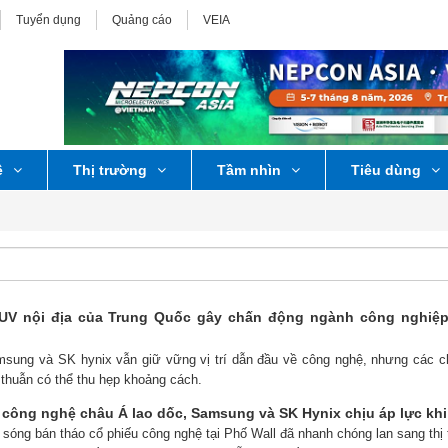
Tuyển dụng
Quảng cáo
VEIA
ệ
Thị trường
Tầm nhìn
Tiêu dùng
V nội địa của Trung Quốc gây chấn động ngành công nghiệp 
msung và SK hynix vẫn giữ vững vị trí dẫn đầu về công nghệ, nhưng các 
thuẫn có thể thu hẹp khoảng cách.
ông nghệ châu Á lao dốc, Samsung và SK Hynix chịu áp lực khi 
 sóng bán tháo cổ phiếu công nghệ tại Phố Wall đã nhanh chóng lan sang thị 