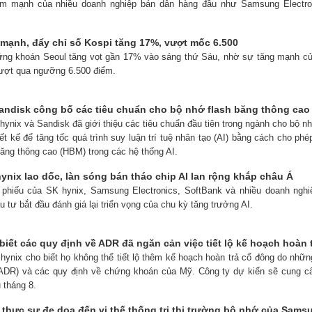
ảm mạnh của nhiều doanh nghiệp bán dẫn hàng đầu như Samsung Electro
 mạnh, đẩy chỉ số Kospi tăng 17%, vượt mốc 6.500
ứng khoán Seoul tăng vọt gần 17% vào sáng thứ Sáu, nhờ sự tăng mạnh của
ượt qua ngưỡng 6.500 điểm.
andisk công bố các tiêu chuẩn cho bộ nhớ flash băng thông cao
hynix và Sandisk đã giới thiệu các tiêu chuẩn đầu tiên trong ngành cho bộ 
ết kế để tăng tốc quá trình suy luận trí tuệ nhân tạo (AI) bằng cách cho ph
băng thông cao (HBM) trong các hệ thống AI.
ynix lao dốc, làn sóng bán tháo chip AI lan rộng khắp châu Á
ổ phiếu của SK hynix, Samsung Electronics, SoftBank và nhiều doanh ngh
 tư bắt đầu đánh giá lại triển vọng của chu kỳ tăng trưởng AI.
biết các quy định về ADR đã ngăn cản việc tiết lộ kế hoạch hoàn 
 hynix cho biết họ không thể tiết lộ thêm kế hoạch hoàn trả cổ đông do nhữ
ADR) và các quy định về chứng khoán của Mỹ. Công ty dự kiến ​​sẽ cung cấ
 tháng 8.
thực sự đe dọa đến vị thế thống trị thị trường bộ nhớ của Sams