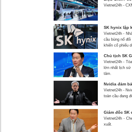
Vietnet24h - CXM
SK hynix lập 
Vietnet24h - Nh
cầu bùng nổ đối 
khiến cổ phiếu 
Chủ tịch SK G
Vietnet24h - Tò
lớn nhất lịch sử
tâm.
Nvidia đảm bả
Vietnet24h - Nvi
toàn cầu đang đố
Giám đốc SK c
Vietnet24h - C
xuất.