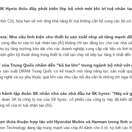
K Hynix thúc đẩy phát triển lớp bộ nhớ mới khi trí tuệ nhân t
 nhớ CXL hứa hẹn sẽ mở rộng khả năng AI mà không cần bổ sung các bộ xử l
era: Nhu cầu linh kiện cho thiết bị sản xuất chip sẽ tăng mạnh đ
n sóng đầu tư vào trí tuệ nhân tạo (AI) không chỉ tạo động lực cho các nhà
u kỳ tăng trưởng kéo dài cho các doanh nghiệp cung cấp vật liệu và linh 
 kiện gốm kỹ thuật dùng trong thiết bị chế tạo chip sẽ tiếp tục tăng ít nhất đế
của Trung Quốc nhắm đến "bộ ba lớn" trong ngành bộ nhớ với đợt
hà sản xuất DRAM Trung Quốc có kế hoạch mở rộng năng lực sản xuất quy
g nghệ và sự phụ thuộc quá lớn vào nhu cầu nội địa vẫn là những trở ngại l
 hành tập đoàn SK nhắn nhủ các nhà đầu tư SK hynix: "Hãy cứ 
p ​​đoàn SK là công ty mẹ của SK hynix, cổ phiếu của công ty này đã biến đ
 nổ của trí tuệ nhân tạo (AI).
ợc thỏa thuận hợp tác với Hyundai Mobis và Harman trong lĩnh vự
cron Technology đang tập trung mạnh vào chip AI dành cho ô tô, ký kết các 