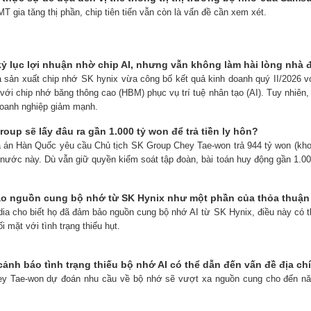
T gia tăng thị phần, chip tiên tiến vẫn còn là vấn đề cần xem xét.
kỷ lục lợi nhuận nhờ chip AI, nhưng vẫn không làm hài lòng nhà 
à sản xuất chip nhớ SK hynix vừa công bố kết quả kinh doanh quý II/2026 v
với chip nhớ băng thông cao (HBM) phục vụ trí tuệ nhân tạo (AI). Tuy nhiên,
doanh nghiệp giảm mạnh.
roup sẽ lấy đâu ra gần 1.000 tỷ won để trả tiền ly hôn?
a án Hàn Quốc yêu cầu Chủ tịch SK Group Chey Tae-won trả 944 tỷ won (kho
 nước này. Dù vẫn giữ quyền kiểm soát tập đoàn, bài toán huy động gần 1.00
o nguồn cung bộ nhớ từ SK Hynix như một phần của thỏa thuận AI 
dia cho biết họ đã đảm bảo nguồn cung bộ nhớ AI từ SK Hynix, điều này có th
i mặt với tình trạng thiếu hụt.
ảnh báo tình trạng thiếu bộ nhớ AI có thể dẫn đến vấn đề địa chí
hey Tae-won dự đoán nhu cầu về bộ nhớ sẽ vượt xa nguồn cung cho đến n