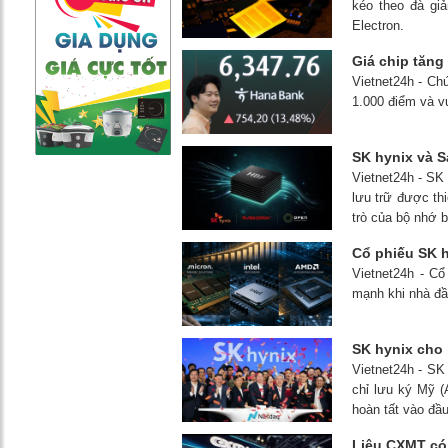
kéo theo đà gi
Electron.
Giá chip tăng
Vietnet24h - Ch
1.000 điểm và v
SK hynix và S
Vietnet24h - SK 
lưu trữ được thi
trò của bộ nhớ 
Cổ phiếu SK h
Vietnet24h - C
mạnh khi nhà đầu
SK hynix cho 
Vietnet24h - SK
chỉ lưu ký Mỹ (
hoàn tất vào đầu
Liệu CXMT có 