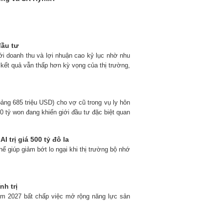
đầu tư
ới doanh thu và lợi nhuận cao kỷ lục nhờ nhu
 kết quả vẫn thấp hơn kỳ vọng của thị trường,
ảng 685 triệu USD) cho vợ cũ trong vụ ly hôn
0 tỷ won đang khiến giới đầu tư đặc biệt quan
trị giá 500 tỷ đô la
ể giúp giảm bớt lo ngại khi thị trường bộ nhớ
nh trị
ăm 2027 bất chấp việc mở rộng năng lực sản