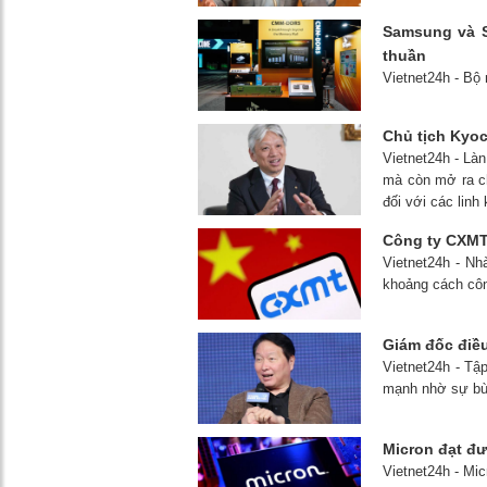
Samsung và S
thuần
Vietnet24h - Bộ
Chủ tịch Kyoc
Vietnet24h - Là
mà còn mở ra ch
đối với các linh
Công ty CXMT 
Vietnet24h - N
khoảng cách côn
Giám đốc điều
Vietnet24h - Tậ
mạnh nhờ sự bùng
Micron đạt đư
Vietnet24h - Mi