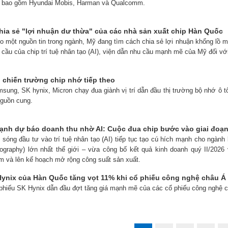
h, bao gồm Hyundai Mobis, Harman và Qualcomm.
hia sẻ "lợi nhuận dư thừa" của các nhà sản xuất chip Hàn Quốc
eo một nguồn tin trong ngành, Mỹ đang tìm cách chia sẻ lợi nhuận khổng lồ
 cầu của chip trí tuệ nhân tạo (AI), viện dẫn nhu cầu mạnh mẽ của Mỹ đối vớ
h chiến trường chip nhớ tiếp theo
sung, SK hynix, Micron chạy đua giành vị trí dẫn đầu thị trường bộ nhớ ô tô 
guồn cung.
nh dự báo doanh thu nhờ AI: Cuộc đua chip bước vào giai đoạn
n sóng đầu tư vào trí tuệ nhân tạo (AI) tiếp tục tạo cú hích mạnh cho ngà
hography) lớn nhất thế giới – vừa công bố kết quả kinh doanh quý II/20
m và lên kế hoạch mở rộng công suất sản xuất.
ynix của Hàn Quốc tăng vọt 11% khi cổ phiếu công nghệ châu Á
 phiếu SK Hynix dẫn đầu đợt tăng giá mạnh mẽ của các cổ phiếu công nghệ 