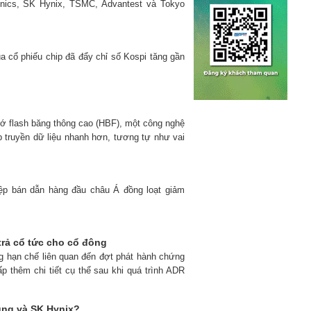
nics, SK Hynix, TSMC, Advantest và Tokyo
 cổ phiếu chip đã đẩy chỉ số Kospi tăng gần
nhớ flash băng thông cao (HBF), một công nghệ
ép truyền dữ liệu nhanh hơn, tương tự như vai
iệp bán dẫn hàng đầu châu Á đồng loạt giảm
trả cổ tức cho cổ đông
ng hạn chế liên quan đến đợt phát hành chứng
p thêm chi tiết cụ thể sau khi quá trình ADR
ung và SK Hynix?