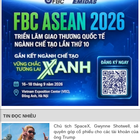
TIN ĐỌC NHIỀU
Chủ tịch SpaceX, Gwynne Shotwell, sẽ
quyên góp cổ phiếu cho các tài khoản của
ông Trump