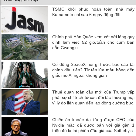
TSMC khôi phục hoàn toàn nhà máy
Kumamoto chỉ sau 6 ngày động đất
Chính phủ Hàn Quốc xem xét nới lỏng quy
định làm việc 52 giờ/tuần cho cụm bán
dẫn Gwangju
Cổ đông SpaceX hỏi gì trước báo cáo tài
chính đầu tiên? Từ tên lửa màu hồng đến
giấc mơ AI ngoài không gian
Thuế quan toàn cầu mới của Trump vấp
phải sự chỉ trích từ các đối tác thương mại
vì lý do liên quan đến lao động cưỡng bức
Chiếc áo khoác da từng được CEO của
Nvidia mặc đã được bán với giá gần 1
triệu đô la tại phiên đấu giá của Sotheby's