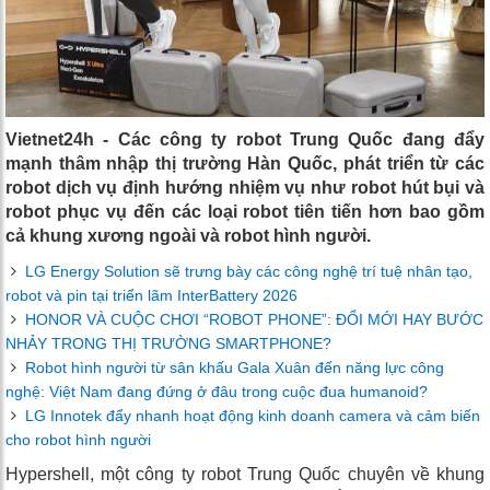
Vietnet24h - Các công ty robot Trung Quốc đang đẩy
mạnh thâm nhập thị trường Hàn Quốc, phát triển từ các
robot dịch vụ định hướng nhiệm vụ như robot hút bụi và
robot phục vụ đến các loại robot tiên tiến hơn bao gồm
cả khung xương ngoài và robot hình người.
LG Energy Solution sẽ trưng bày các công nghệ trí tuệ nhân tạo,
robot và pin tại triển lãm InterBattery 2026
HONOR VÀ CUỘC CHƠI “ROBOT PHONE”: ĐỔI MỚI HAY BƯỚC
NHẢY TRONG THỊ TRƯỜNG SMARTPHONE?
Robot hình người từ sân khấu Gala Xuân đến năng lực công
nghệ: Việt Nam đang đứng ở đâu trong cuộc đua humanoid?
LG Innotek đẩy nhanh hoạt động kinh doanh camera và cảm biến
cho robot hình người
Hypershell, một công ty robot Trung Quốc chuyên về khung