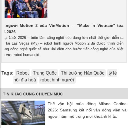
nh người Motion 2 của VinMotion — “Make in Vietnam” tỏa
CES 2026
- Tại CES 2026 – triển lãm công nghệ tiêu dùng lớn nhất thế giới diễn ra
026 tại Las Vegas (Mỹ) – robot hình người Motion 2 đã được trình diễn
 đồng công nghệ quốc tế như đại diện cho bước tiến công nghệ của Việt
ĩnh vực robot humanoid.
Tags:
Robot
Trung Quốc
Thị trường Hàn Quốc
tỷ lệ
nội địa hoá
robot hình người
TIN KHÁC CÙNG CHUYÊN MỤC
Thế vận hội mùa đông Milano Cortina
2026: Samsung kết nối vận động viên và
người hâm mộ trong mọi khoảnh khắc