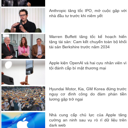
Anthropic tăng tốc IPO, mở cuộc gặp với
nhà đầu tư trước khi niêm yết
Warren Buffett tăng tốc kế hoạch hiến
tặng tài sản: Cam kết chuyển toàn bộ khối
tài sản Berkshire trước năm 2034
Apple kiện OpenAI và hai cựu nhân viên vì
tội đánh cắp bí mật thương mại
Hyundai Motor, Kia, GM Korea đứng trước
nguy cơ đình công do đàm phán tiền
lương gặp trở ngại
Nhà cung cấp chủ lực của Apple tăng
cường an ninh sau vụ rò rỉ dữ liệu trên
dark web