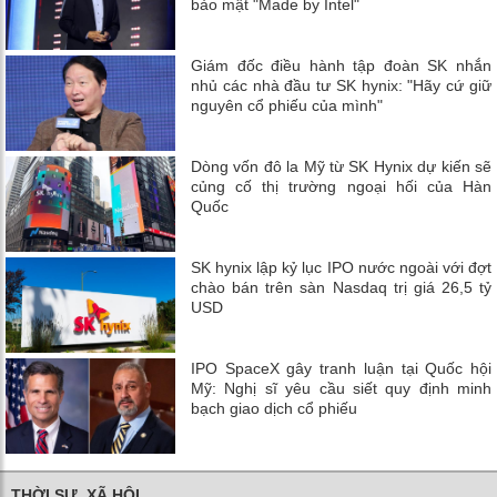
bảo mật "Made by Intel"
Giám đốc điều hành tập đoàn SK nhắn
nhủ các nhà đầu tư SK hynix: "Hãy cứ giữ
nguyên cổ phiếu của mình"
Dòng vốn đô la Mỹ từ SK Hynix dự kiến ​​sẽ
củng cố thị trường ngoại hối của Hàn
Quốc
SK hynix lập kỷ lục IPO nước ngoài với đợt
chào bán trên sàn Nasdaq trị giá 26,5 tỷ
USD
IPO SpaceX gây tranh luận tại Quốc hội
Mỹ: Nghị sĩ yêu cầu siết quy định minh
bạch giao dịch cổ phiếu
THỜI SỰ, XÃ HỘI