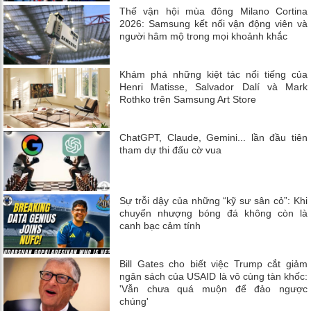
Thế vận hội mùa đông Milano Cortina
2026: Samsung kết nối vận động viên và
người hâm mộ trong mọi khoảnh khắc
Khám phá những kiệt tác nổi tiếng của
Henri Matisse, Salvador Dalí và Mark
Rothko trên Samsung Art Store
ChatGPT, Claude, Gemini... lần đầu tiên
tham dự thi đấu cờ vua
Sự trỗi dậy của những “kỹ sư sân cỏ”: Khi
chuyển nhượng bóng đá không còn là
canh bạc cảm tính
Bill Gates cho biết việc Trump cắt giảm
ngân sách của USAID là vô cùng tàn khốc:
'Vẫn chưa quá muộn để đảo ngược
chúng'