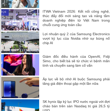
ITWA Vietnam 2026: Kết nối công nghệ,
thúc đẩy đổi mới sáng tạo và nâng tầm
doanh nghiệp điện tử Việt Nam trong
chuỗi cung ứng toàn cầu
Lợi nhuận quý 2 của Samsung Electronics
vượt kỷ lục của Nvidia nhờ sự bùng nổ
chip AI
Giám đốc điều hành của OpenAI, Fidji
Simo, cho biết bà sẽ từ chức vì bệnh mãn
tính và chuyển sang làm cố vấn
Áp lực về bộ nhớ AI buộc Samsung phải
tăng giá điện thoại gập một lần nữa
SK hynix lập kỷ lục IPO nước ngoài với đợt
chào bán trên sàn Nasdaq trị giá 26,5 tỷ
USD