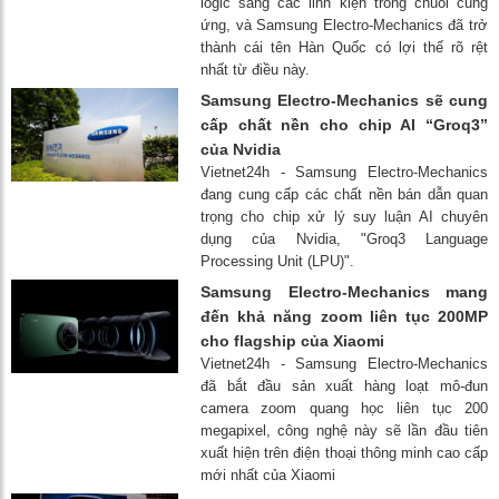
logic sang các linh kiện trong chuỗi cung
ứng, và Samsung Electro-Mechanics đã trở
thành cái tên Hàn Quốc có lợi thế rõ rệt
nhất từ ​​điều này.
Samsung Electro-Mechanics sẽ cung
cấp chất nền cho chip AI “Groq3”
của Nvidia
Vietnet24h - Samsung Electro-Mechanics
đang cung cấp các chất nền bán dẫn quan
trọng cho chip xử lý suy luận AI chuyên
dụng của Nvidia, "Groq3 Language
Processing Unit (LPU)".
Samsung Electro-Mechanics mang
đến khả năng zoom liên tục 200MP
cho flagship của Xiaomi
Vietnet24h - Samsung Electro-Mechanics
đã bắt đầu sản xuất hàng loạt mô-đun
camera zoom quang học liên tục 200
megapixel, công nghệ này sẽ lần đầu tiên
xuất hiện trên điện thoại thông minh cao cấp
mới nhất của Xiaomi