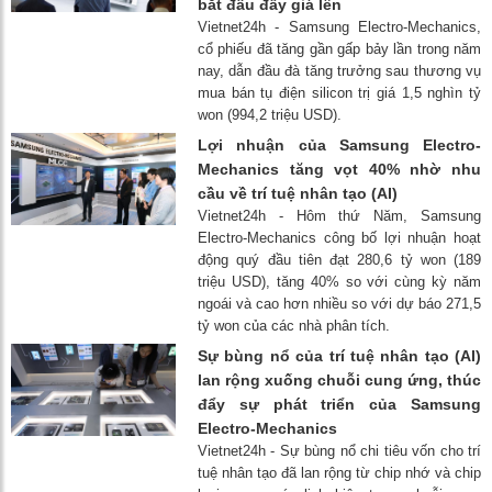
bắt đầu đẩy giá lên
Vietnet24h - Samsung Electro-Mechanics,
cổ phiếu đã tăng gần gấp bảy lần trong năm
nay, dẫn đầu đà tăng trưởng sau thương vụ
mua bán tụ điện silicon trị giá 1,5 nghìn tỷ
won (994,2 triệu USD).
Lợi nhuận của Samsung Electro-
Mechanics tăng vọt 40% nhờ nhu
cầu về trí tuệ nhân tạo (AI)
Vietnet24h - Hôm thứ Năm, Samsung
Electro-Mechanics công bố lợi nhuận hoạt
động quý đầu tiên đạt 280,6 tỷ won (189
triệu USD), tăng 40% so với cùng kỳ năm
ngoái và cao hơn nhiều so với dự báo 271,5
tỷ won của các nhà phân tích.
Sự bùng nổ của trí tuệ nhân tạo (AI)
lan rộng xuống chuỗi cung ứng, thúc
đẩy sự phát triển của Samsung
Electro-Mechanics
Vietnet24h - Sự bùng nổ chi tiêu vốn cho trí
tuệ nhân tạo đã lan rộng từ chip nhớ và chip