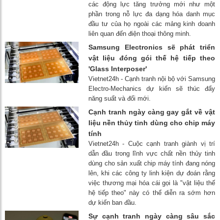
các động lực tăng trưởng mới như một
phần trong nỗ lực đa dạng hóa danh mục
đầu tư của họ ngoài các mảng kinh doanh
liên quan đến điện thoại thông minh.
Samsung Electronics sẽ phát triển
vật liệu đóng gói thế hệ tiếp theo
'Glass Interposer'
Vietnet24h - Cạnh tranh nội bộ với Samsung
Electro-Mechanics dự kiến ​​sẽ thúc đẩy
năng suất và đổi mới.
Cạnh tranh ngày càng gay gắt về vật
liệu nền thủy tinh dùng cho chip máy
tính
Vietnet24h - Cuộc cạnh tranh giành vị trí
dẫn đầu trong lĩnh vực chất nền thủy tinh
dùng cho sản xuất chip máy tính đang nóng
lên, khi các công ty linh kiện dự đoán rằng
việc thương mại hóa cái gọi là "vật liệu thế
hệ tiếp theo" này có thể diễn ra sớm hơn
dự kiến ​​ban đầu.
Sự cạnh tranh ngày càng sâu sắc