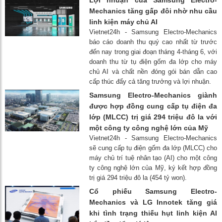
Mechanics tăng gấp đôi nhờ nhu cầu
linh kiện máy chủ AI
Vietnet24h - Samsung Electro-Mechanics
báo cáo doanh thu quý cao nhất từ ​​trước
đến nay trong giai đoạn tháng 4-tháng 6, với
doanh thu từ tụ điện gốm đa lớp cho máy
chủ AI và chất nền đóng gói bán dẫn cao
cấp thúc đẩy cả tăng trưởng và lợi nhuận.
Samsung Electro-Mechanics giành
được hợp đồng cung cấp tụ điện đa
lớp (MLCC) trị giá 294 triệu đô la với
một công ty công nghệ lớn của Mỹ
Vietnet24h - Samsung Electro-Mechanics
sẽ cung cấp tụ điện gốm đa lớp (MLCC) cho
máy chủ trí tuệ nhân tạo (AI) cho một công
ty công nghệ lớn của Mỹ, ký kết hợp đồng
trị giá 294 triệu đô la (454 tỷ won).
Cổ phiếu Samsung Electro-
Mechanics và LG Innotek tăng giá
khi tình trạng thiếu hụt linh kiện AI