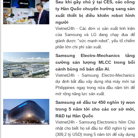
Sau khi gây chú ý tại CES, các công
ty Hàn Quốc chuyển hướng sang sản
xuất thiết bị điều khiển robot hình
người
Vietnet24h - Các đơn vị sản xuất linh kiện
của Samsung và LG đang chạy đua để
giành được "sức mạnh robot", yếu tố chiếm
phần lớn chi phí sản xuất.
Samsung Electro-Mechanics tăng
cường sản lượng MLCC trong bối
cảnh bùng nổ bán dẫn AI.
Vietnet24h - Samsung Electro-Mechanics
dự định bắt đầu xây dựng nhà máy mới tại
Philippines ngay trong nửa đầu năm tới để
mở rộng năng lực sản xuất.
Samsung sẽ đầu tư 450 nghìn tỷ won
trong 5 năm tới cho các cơ sở mới,
R&D tại Hàn Quốc
Vietnet24h - Samsung Electronics hôm Chủ
nhật cho biết họ sẽ đầu tư 450 nghìn tỷ won
(309,2 tỷ USD) trong 5 năm tới để xây dựng