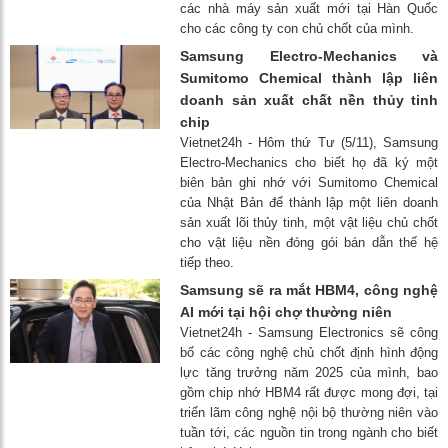
các nhà máy sản xuất mới tại Hàn Quốc
cho các công ty con chủ chốt của mình.
Samsung Electro-Mechanics và
Sumitomo Chemical thành lập liên
doanh sản xuất chất nền thủy tinh
chip
Vietnet24h - Hôm thứ Tư (5/11), Samsung
Electro-Mechanics cho biết họ đã ký một
biên bản ghi nhớ với Sumitomo Chemical
của Nhật Bản để thành lập một liên doanh
sản xuất lõi thủy tinh, một vật liệu chủ chốt
cho vật liệu nền đóng gói bán dẫn thế hệ
tiếp theo.
Samsung sẽ ra mắt HBM4, công nghệ
AI mới tại hội chợ thường niên
Vietnet24h - Samsung Electronics sẽ công
bố các công nghệ chủ chốt định hình động
lực tăng trưởng năm 2025 của mình, bao
gồm chip nhớ HBM4 rất được mong đợi, tại
triển lãm công nghệ nội bộ thường niên vào
tuần tới, các nguồn tin trong ngành cho biết