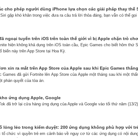
c cho phép người dùng iPhone lựa chọn các giải pháp thay thế Si
 Siri gặp khó khăn trong việc đưa ra câu trả lời thỏa đáng, bạn vẫn có thể gọ
đã ngoại tuyến trên iOS trên toàn thế giới vì bị Apple chặn trò chơ
tnite hiện không khả dụng trên iOS toàn cầu, Epic Games cho biết hôm thứ S
ổ biến này trên App Store tại Hoa Kỳ.
đơn xin ra mắt trên App Store của Apple sau khi Epic Games thắng
ic Games đã gửi Fortnite lên App Store của Apple một tháng sau khi một thẩ
ột phán quyết của tòa án.
i kho ứng dụng Apple, Google
Tok đã trở lại cửa hàng ứng dụng của Apple và Google vào tối thứ năm (13/2)
tố lỏng lẻo trong kiểm duyệt: 200 ứng dụng không phù hợp với tr
c tổ chức vì quyền trẻ em cảnh báo về nguy cơ từ các ứng dụng có nội dung