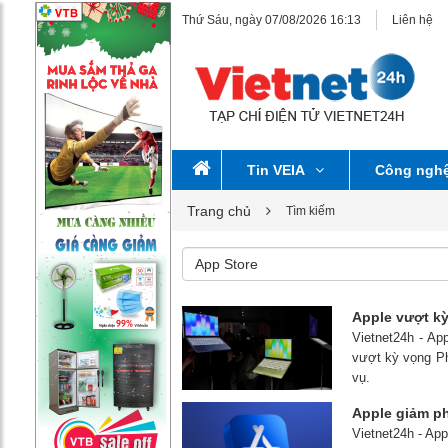
Thứ Sáu, ngày 07/08/2026 16:13
Liên hệ
Tin VEIA
Công ngh
Trang chủ
Tìm kiếm
Apple vượt kỳ
Vietnet24h - Ap
vượt kỳ vọng Ph
vụ.
Apple giảm ph
Vietnet24h - App