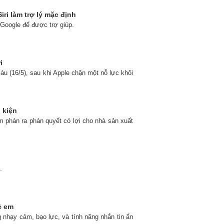
ri làm trợ lý mặc định
i Google để được trợ giúp.
i
áu (16/5), sau khi Apple chặn một nỗ lực khôi
 kiện
m phán ra phán quyết có lợi cho nhà sản xuất
.
ẻ em
 nhạy cảm, bạo lực, và tính năng nhắn tin ẩn