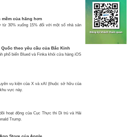
ần mềm của hãng hơn
 ty từ 30% xuống 15% đối với một số nhà sản
 Quốc theo yêu cầu của Bắc Kinh
nh phổ biến Blued và Finka khỏi cửa hàng iOS
nguyên vụ kiện của X và xAI (thuộc sở hữu của
 khu vực này.
õi hoạt động của Cục Thực thi Di trú và Hải
onald Trump.
App Store của Apple