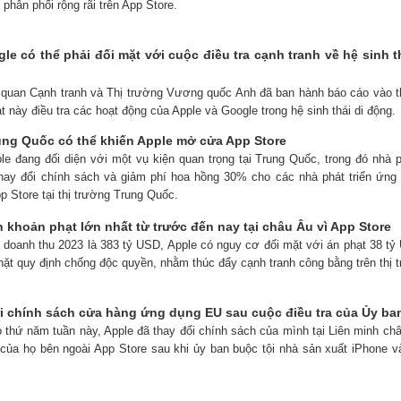
phân phối rộng rãi trên App Store.
le có thể phải đối mặt với cuộc điều tra cạnh tranh về hệ sinh 
 quan Cạnh tranh và Thị trường Vương quốc Anh đã ban hành báo cáo vào th
 này điều tra các hoạt động của Apple và Google trong hệ sinh thái di động.
rung Quốc có thể khiến Apple mở cửa App Store
ple đang đối diện với một vụ kiện quan trọng tại Trung Quốc, trong đó nhà
hay đổi chính sách và giảm phí hoa hồng 30% cho các nhà phát triển ứng
p Store tại thị trường Trung Quốc.
n khoản phạt lớn nhất từ trước đến nay tại châu Âu vì App Store
i doanh thu 2023 là 383 tỷ USD, Apple có nguy cơ đối mặt với án phạt 38 tỷ
chặt quy định chống độc quyền, nhằm thúc đẩy cạnh tranh công bằng trên thị 
i chính sách cửa hàng ứng dụng EU sau cuộc điều tra của Ủy b
 thứ năm tuần này, Apple đã thay đổi chính sách của mình tại Liên minh châ
của họ bên ngoài App Store sau khi ủy ban buộc tội nhà sản xuất iPhone v