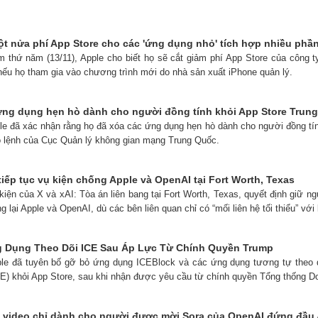
ột nửa phí App Store cho các 'ứng dụng nhỏ' tích hợp nhiều ph
m thứ năm (13/11), Apple cho biết họ sẽ cắt giảm phí App Store của công
nếu họ tham gia vào chương trình mới do nhà sản xuất iPhone quản lý.
ứng dụng hẹn hò dành cho người đồng tính khỏi App Store Trung
ple đã xác nhận rằng họ đã xóa các ứng dụng hẹn hò dành cho người đồng tí
 lệnh của Cục Quản lý không gian mạng Trung Quốc.
 tiếp tục vụ kiện chống Apple và OpenAI tại Fort Worth, Texas
kiện của X và xAI: Tòa án liên bang tại Fort Worth, Texas, quyết định giữ 
 lại Apple và OpenAI, dù các bên liên quan chỉ có “mối liên hệ tối thiểu” với
 Dụng Theo Dõi ICE Sau Áp Lực Từ Chính Quyền Trump
ple đã tuyên bố gỡ bỏ ứng dụng ICEBlock và các ứng dụng tương tự theo d
E) khỏi App Store, sau khi nhận được yêu cầu từ chính quyền Tổng thống D
 video chỉ dành cho người được mời Sora của OpenAI đứng đầu 