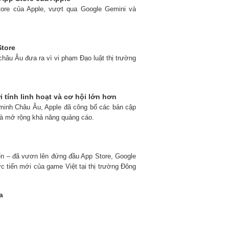
tore của Apple, vượt qua Google Gemini và
Store
 châu Âu đưa ra vì vi phạm Đạo luật thị trường
 tính linh hoạt và cơ hội lớn hơn
n minh Châu Âu, Apple đã công bố các bản cập
và mở rộng khả năng quảng cáo.
ển – đã vươn lên đứng đầu App Store, Google
ớc tiến mới của game Việt tại thị trường Đông
a