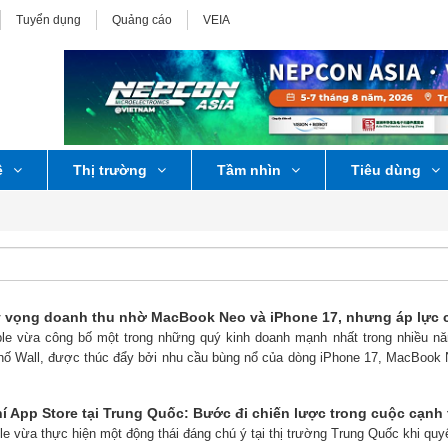
Tuyển dụng
Quảng cáo
VEIA
ệ
Thị trường
Tầm nhìn
Tiêu dùng
 vọng doanh thu nhờ MacBook Neo và iPhone 17, nhưng áp lực ch
ple vừa công bố một trong những quý kinh doanh mạnh nhất trong nhiều năm
ố Wall, được thúc đẩy bởi nhu cầu bùng nổ của dòng iPhone 17, MacBook 
í App Store tại Trung Quốc: Bước đi chiến lược trong cuộc cạnh t
le vừa thực hiện một động thái đáng chú ý tại thị trường Trung Quốc khi quy