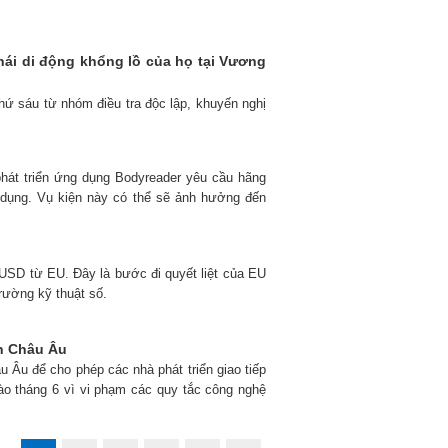
thái di động khổng lồ của họ tại Vương
ứ sáu từ nhóm điều tra độc lập, khuyến nghị
 phát triển ứng dụng Bodyreader yêu cầu hãng
 dụng. Vụ kiện này có thể sẽ ảnh hưởng đến
 USD từ EU. Đây là bước đi quyết liệt của EU
trường kỹ thuật số.
an Châu Âu
u Âu để cho phép các nhà phát triển giao tiếp
ào tháng 6 vì vi phạm các quy tắc công nghệ