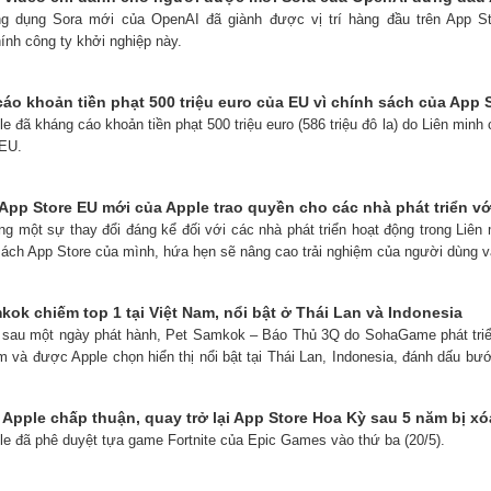
ng dụng Sora mới của OpenAI đã giành được vị trí hàng đầu trên App S
nh công ty khởi nghiệp này.
áo khoản tiền phạt 500 triệu euro của EU vì chính sách của App 
le đã kháng cáo khoản tiền phạt 500 triệu euro (586 triệu đô la) do Liên minh
 EU.
App Store EU mới của Apple trao quyền cho các nhà phát triển với
ong một sự thay đổi đáng kể đối với các nhà phát triển hoạt động trong Liê
sách App Store của mình, hứa hẹn sẽ nâng cao trải nghiệm của người dùng 
ok chiếm top 1 tại Việt Nam, nổi bật ở Thái Lan và Indonesia
ỉ sau một ngày phát hành, Pet Samkok – Báo Thủ 3Q do SohaGame phát tri
m và được Apple chọn hiển thị nổi bật tại Thái Lan, Indonesia, đánh dấu bư
 Apple chấp thuận, quay trở lại App Store Hoa Kỳ sau 5 năm bị xó
ple đã phê duyệt tựa game Fortnite của Epic Games vào thứ ba (20/5).