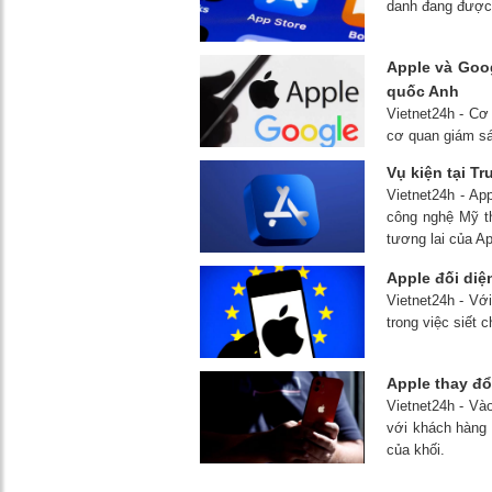
danh đang được 
Apple và Goog
quốc Anh
Vietnet24h - Cơ
cơ quan giám sát
Vụ kiện tại T
Vietnet24h - Ap
công nghệ Mỹ t
tương lai của Ap
Apple đối diệ
Vietnet24h - Vớ
trong việc siết 
Apple thay đổ
Vietnet24h - Vào
với khách hàng 
của khối.