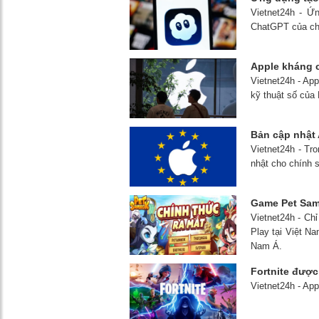
Vietnet24h - Ứ
ChatGPT của chí
Apple kháng c
Vietnet24h - App
kỹ thuật số của
Bản cập nhật 
Vietnet24h - Tr
nhật cho chính 
Game Pet Samk
Vietnet24h - Ch
Play tại Việt Na
Nam Á.
Fortnite được
Vietnet24h - Ap